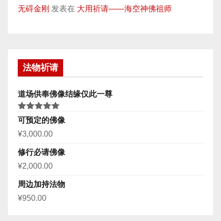
无碍金刚
发表在
大用祈请——海空神佛祖师
法物祈请
道场供奉佛像结缘仅此一尊
评分
5.00
可预定的佛像
&sol; 5
¥
3,000.00
修行必请佛像
¥
2,000.00
周边加持法物
¥
950.00