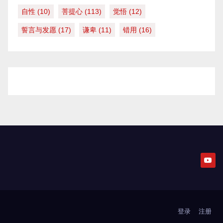
自性
(10)
菩提心
(113)
觉悟
(12)
誓言与发愿
(17)
谦卑
(11)
错用
(16)
登录
注册