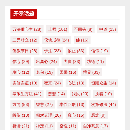
开示话题
万法唯心生
(28)
上师
(101)
不回头
(8)
中道
(13)
二元对立
(12)
仪轨戒律
(24)
佛
(16)
佛教节日
(28)
佛法
(23)
依止
(86)
信仰
(19)
信心
(29)
出离心
(24)
力度
(33)
功德
(11)
发心
(12)
名句
(19)
因果
(16)
境界
(33)
实修实证
(10)
密宗
(24)
心法
(13)
恒顺众生
(14)
恭敬生万法
(41)
慈悲
(14)
我执
(20)
执着
(10)
方向
(53)
智慧
(27)
本性回馈
(13)
次第修法
(44)
皈依
(13)
相对真理
(20)
真心
(15)
磨难
(9)
祈请
(21)
禅定
(11)
空性
(11)
自净其意
(17)