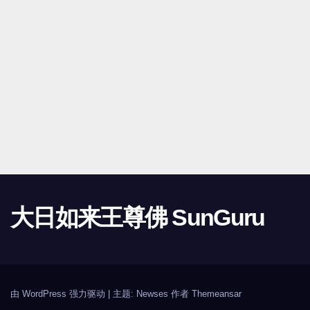
大日如来王尊佛 SunGuru
由 WordPress 强力驱动
|
主题: Newses 作者
Themeansar