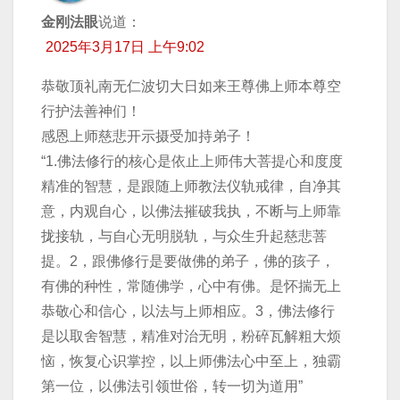
金刚法眼
说道：
2025年3月17日 上午9:02
恭敬顶礼南无仁波切大日如来王尊佛上师本尊空
行护法善神们！
感恩上师慈悲开示摄受加持弟子！
“1.佛法修行的核心是依止上师伟大菩提心和度度
精准的智慧，是跟随上师教法仪轨戒律，自净其
意，内观自心，以佛法摧破我执，不断与上师靠
拢接轨，与自心无明脱轨，与众生升起慈悲菩
提。2，跟佛修行是要做佛的弟子，佛的孩子，
有佛的种性，常随佛学，心中有佛。是怀揣无上
恭敬心和信心，以法与上师相应。3，佛法修行
是以取舍智慧，精准对治无明，粉碎瓦解粗大烦
恼，恢复心识掌控，以上师佛法心中至上，独霸
第一位，以佛法引领世俗，转一切为道用”