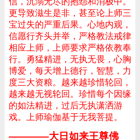
信，沉溺无尽的抱怨和消极中。
更导致滋生是非，甚至论上师三
宝过失的严重后果。心地内观，
信愿行齐头并举，严格教法戒律
相应上师，上师要求严格依教奉
行。勇猛精进，无执无畏，心胸
博爱，每天增上德行，智慧，力
度三大资粮。越来越珍惜轮回，
越来越无视轮回。珍惜每个因缘
的如法精进，过后无执潇洒游
戏。上师瑜伽基于无我菩提。
————大日如来王尊佛