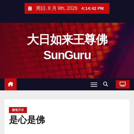
跳
周日. 8 月 9th, 2026
4:14:43 PM
至
内
容
大日如来王尊佛
SunGuru
随笔开示
是心是佛