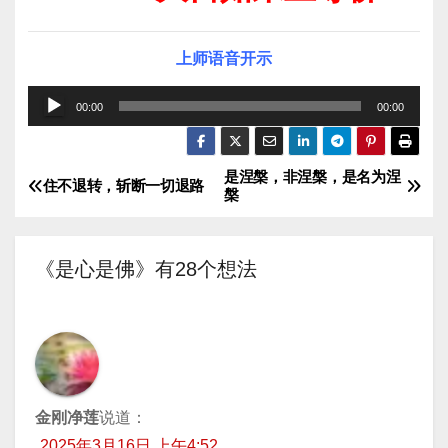
上师语音开示
音
00:00
00:00
频
播
是涅槃，非涅槃，是名为涅
文
放
住不退转，斩断一切退路
槃
器
章
导
《是心是佛》有28个想法
航
金刚净莲
说道：
2025年3月16日 上午4:52