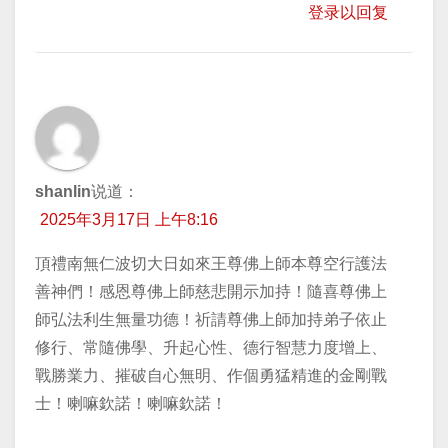
登录以回复
shanlin
说道：
2025年3月17日 上午8:16
頂禮南無仁波切大日如來王尊佛上師本尊空行護法
善神們！感恩尊佛上師慈悲開示加持！隨喜尊佛上
師弘法利生無量功德！祈請尊佛上師加持弟子依止
修行、常隨佛學、升起心性、德行智慧力度增上、
戰勝業力、摧破自心無明、作個勇猛精進的金剛戰
士！喇嘛欽諾！喇嘛欽諾！