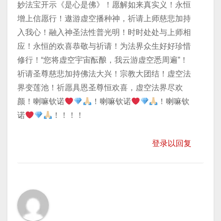
妙法宝开示《是心是佛》！愿解如来真实义！永恒
增上信愿行！遨游虚空播种神，祈请上师慈悲加持
入我心！融入神圣法性普光明！时时处处与上师相
应！永恒的欢喜恭敬与祈请！为法界众生好好珍惜
修行！“您将虚空宇宙酝酿，我云游虚空悉周遍”！
祈请圣尊慈悲加持佛法大兴！宗教大团结！虚空法
界变莲池！祈愿具恩圣尊恒欢喜，虚空法界尽欢
颜！喇嘛钦诺
！喇嘛钦诺
！喇嘛钦
诺
！！！！
登录以回复