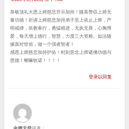
恭敬顶礼大恩上师慈悲开示加持！随喜赞叹上师无
量功德！祈请上师慈悲加持弟子至上依止上师，严
明戒律，依教奉行，勇猛精进，无执无畏，心胸博
爱，每天增上德行，智慧，力度三大资粮。如法随
缘面对世俗，做一个强者智者！
感恩上师慈悲加持护佑！时刻意念上师诸佛功德与
恩德！喇嘛钦诺！！！！
登录以回复
金翅天母
说道：