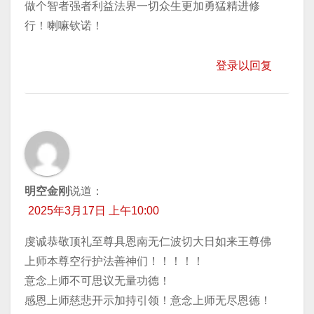
做个智者强者利益法界一切众生更加勇猛精进修
行！喇嘛钦诺！
登录以回复
明空金刚
说道：
2025年3月17日 上午10:00
虔诚恭敬顶礼至尊具恩南无仁波切大日如来王尊佛
上师本尊空行护法善神们！！！！！
意念上师不可思议无量功德！
感恩上师慈悲开示加持引领！意念上师无尽恩德！