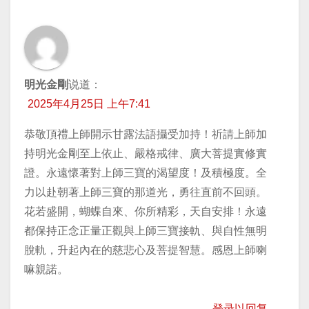
明光金剛
说道：
2025年4月25日 上午7:41
恭敬頂禮上師開示甘露法語攝受加持！祈請上師加
持明光金剛至上依止、嚴格戒律、廣大菩提實修實
證。永遠懷著對上師三寶的渴望度！及積極度。全
力以赴朝著上師三寶的那道光，勇往直前不回頭。
花若盛開，蝴蝶自來、你所精彩，天自安排！永遠
都保持正念正量正觀與上師三寶接軌、與自性無明
脫軌，升起內在的慈悲心及菩提智慧。感恩上師喇
嘛親諾。
登录以回复