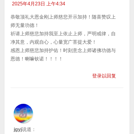
2025年4月23日 上午4:34
恭敬顶礼大恩金刚上师慈悲开示加持！随喜赞叹上
师无量功德！
祈请上师慈悲加持我至上依止上师，严明戒律，自
净其意，内观自心，心量宽广菩提大爱！
感恩上师慈悲加持护佑！时刻意念上师诸佛功德与
恩德！喇嘛钦诺！！！！
登录以回复
jgyj
说道：