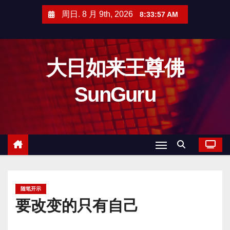
跳
周日. 8 月 9th, 2026
8:33:58 AM
至
内
容
大日如来王尊佛
SunGuru
随笔开示
要改变的只有自己