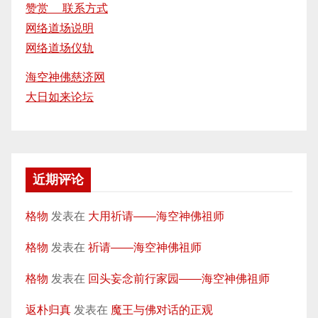
赞赏 联系方式
网络道场说明
网络道场仪轨
海空神佛慈济网
大日如来论坛
近期评论
格物
发表在
大用祈请——海空神佛祖师
格物
发表在
祈请——海空神佛祖师
格物
发表在
回头妄念前行家园——海空神佛祖师
返朴归真
发表在
魔王与佛对话的正观