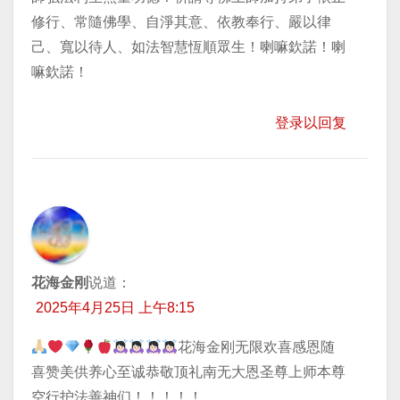
修行、常隨佛學、自淨其意、依教奉行、嚴以律
己、寬以待人、如法智慧恆順眾生！喇嘛欽諾！喇
嘛欽諾！
登录以回复
花海金刚
说道：
2025年4月25日 上午8:15
花海金刚无限欢喜感恩随
喜赞美供养心至诚恭敬顶礼南无大恩圣尊上师本尊
空行护法善神们！！！！！