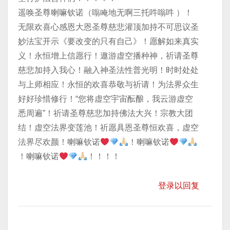
遥唤圣尊喇嘛钦诺（嗡唵地无啊三托吽嗡吽 ）！
无限欢喜心感恩大恩圣尊慈悲灌顶加持不可思议圣
妙法宝开示《要改变的只有自己》！愿解如来真实
义！永恒增上信愿行！遨游虚空播种神，祈请圣尊
慈悲加持入我心！融入神圣法性普光明！时时处处
与上师相应！永恒的欢喜恭敬与祈请！为法界众生
好好珍惜修行！“您将虚空宇宙酝酿，我云游虚空
悉周遍”！祈请圣尊慈悲加持佛法大兴！宗教大团
结！虚空法界变莲池！祈愿具恩圣尊恒欢喜，虚空
法界尽欢颜！喇嘛钦诺
！喇嘛钦诺
！喇嘛钦诺
！！！！
登录以回复