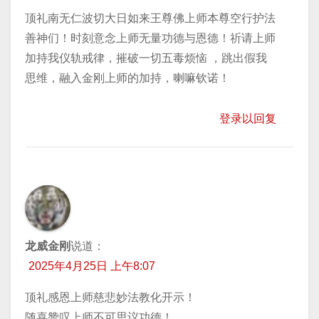
顶礼南无仁波切大日如来王尊佛上师本尊空行护法
善神们！时刻意念上师无量功德与恩德！祈请上师
加持我仪轨戒律，摧破一切五毒烦恼 ，跳出假我
思维，融入金刚上师的加持，喇嘛钦诺！
登录以回复
龙威金刚
说道：
2025年4月25日 上午8:07
顶礼感恩上师慈悲妙法教化开示！
随喜赞叹上师不可思议功德！