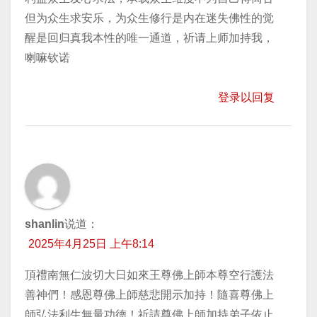
但为众生求安乐，为众生修行是内在迷失佛性的觉
醒是回归真我本性的唯一通道，祈请上师加持我，
喇嘛钦诺
登录以回复
shanlin
说道：
2025年4月25日 上午8:14
頂禮南無仁波切大日如來王尊佛上師本尊空行護法
善神們！感恩尊佛上師慈悲開示加持！隨喜尊佛上
師弘法利生無量功德！祈請尊佛上師加持弟子依止