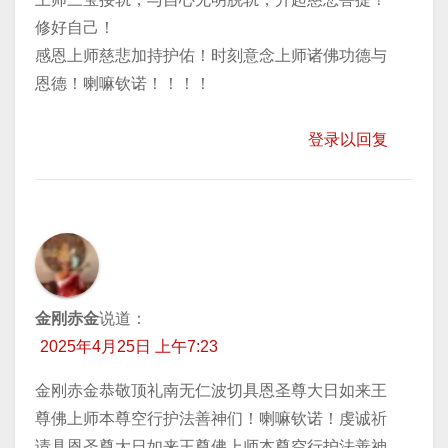
修好自己！
感恩上师慈悲加持护佑！时刻意念上师诸佛功德与
恩德！喇嘛钦诺！！！！
登录以回复
金刚赤金
说道：
2025年4月25日 上午7:23
金刚赤金恭敬顶礼南无仁波切具恩圣尊大日如来王
尊佛上师本尊空行护法善神们！喇嘛钦诺！虔诚祈
请具恩圣尊大日如来王尊佛上师本尊空行护法善神