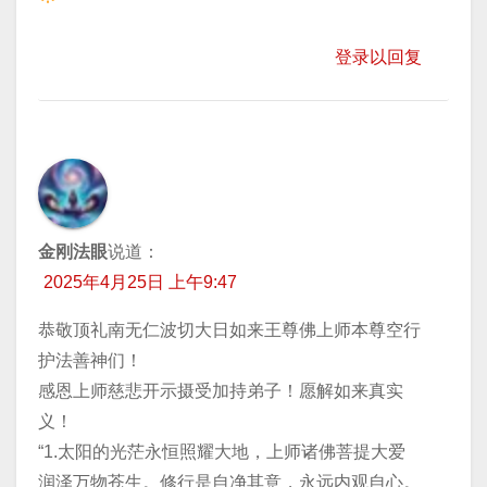
登录以回复
金刚法眼
说道：
2025年4月25日 上午9:47
恭敬顶礼南无仁波切大日如来王尊佛上师本尊空行
护法善神们！
感恩上师慈悲开示摄受加持弟子！愿解如来真实
义！
“1.太阳的光茫永恒照耀大地，上师诸佛菩提大爱
润泽万物苍生。修行是自净其意，永远内观自心。