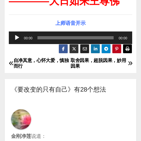
————大日如来王尊佛
上师语音开示
音
00:00
00:00
频
播
自净其意，心怀大爱，慎独
取舍因果，超脱因果，妙用
文
放
而行
因果
器
章
导
《要改变的只有自己》有28个想法
航
金刚净莲
说道：