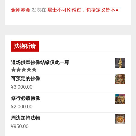
金刚赤金
发表在
居士不可论僧过，包括定义皆不可
法物祈请
道场供奉佛像结缘仅此一尊
评分
5.00
可预定的佛像
&sol; 5
¥
3,000.00
修行必请佛像
¥
2,000.00
周边加持法物
¥
950.00