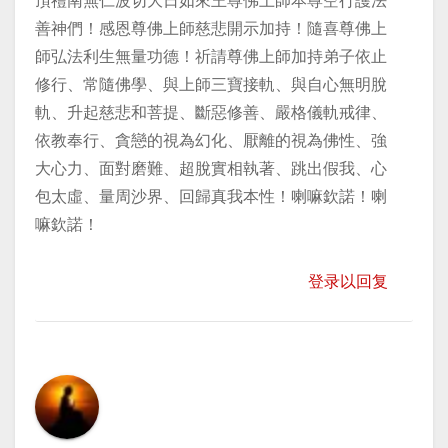
頂禮南無仁波切大日如來王尊佛上師本尊空行護法
善神們！感恩尊佛上師慈悲開示加持！隨喜尊佛上
師弘法利生無量功德！祈請尊佛上師加持弟子依止
修行、常隨佛學、與上師三寶接軌、與自心無明脫
軌、升起慈悲和菩提、斷惡修善、嚴格儀軌戒律、
依教奉行、貪戀的視為幻化、厭離的視為佛性、強
大心力、面對磨難、超脫實相執著、跳出假我、心
包太虛、量周沙界、回歸真我本性！喇嘛欽諾！喇
嘛欽諾！
登录以回复