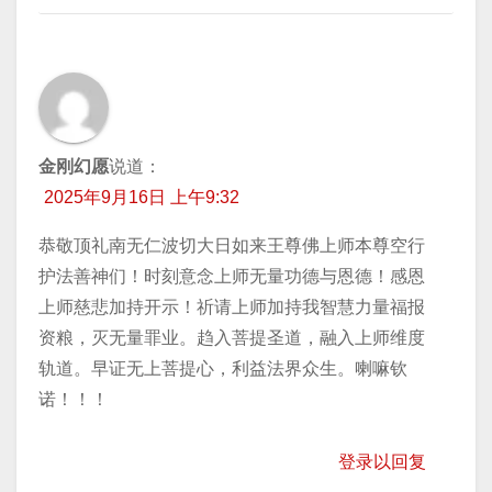
金刚幻愿
说道：
2025年9月16日 上午9:32
恭敬顶礼南无仁波切大日如来王尊佛上师本尊空行
护法善神们！时刻意念上师无量功德与恩德！感恩
上师慈悲加持开示！祈请上师加持我智慧力量福报
资粮，灭无量罪业。趋入菩提圣道，融入上师维度
轨道。早证无上菩提心，利益法界众生。喇嘛钦
诺！！！
登录以回复