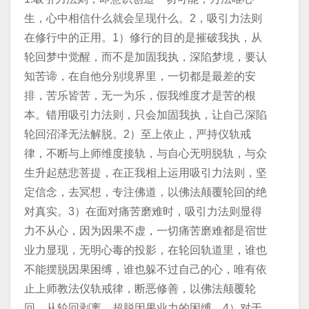
生，心中相信什么就会呈现什么。2，吸引力法则
在修行中的正用。1）修行的目的是摧破我执，从
轮回梦中觉醒，而不是加固我执，深陷梦境，要认
知苦谛，在自他分别境界里，一切都是最差的安
排，苦乐皆苦，无一为乐，假我维度才是苦的根
本。错用吸引力法则，只会加固我执，让自己深陷
轮回沼泽无法解脱。2）至上依止，严持仪轨戒
律，不断与上师维度接轨，与自心无明脱轨，与众
生升起慈悲菩提，在正我相上运用吸引力法则，坚
定信念，去冥想，专注佛道，以佛法颠覆轮回的绝
对真实。3）在面对痛苦磨难时，吸引力法则显得
力不从心，因为因果不虚，一切痛苦磨难都是宿世
业力显现，无明心毒的投影，在轮回轨道里，谁也
不能摆脱因果困缚，谁也躲不过自己的心，唯有依
止上师教法仪轨戒律，断恶修善，以佛法颠覆轮
回，从轮回剥离，超脱因果业力的困缚。4）对于