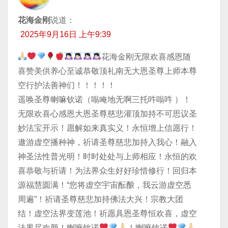
花海金刚
说道：
2025年9月16日 上午9:39
花海金刚无限欢喜感恩随
喜赞美供养心至诚恭敬顶礼南无大恩圣尊上师本尊
空行护法善神们！！！！！
遥唤圣尊喇嘛钦诺（嗡唵地无啊三托吽嗡吽 ）！
无限欢喜心感恩大恩圣尊慈悲灌顶加持不可思议圣
妙法宝开示！愿解如来真实义！永恒增上信愿行！
遨游虚空播种神，祈请圣尊慈悲加持入我心！融入
神圣法性普光明！时时处处与上师相应！永恒的欢
喜恭敬与祈请！为法界众生好好珍惜修行！回归本
源福慧圆满！“您将虚空宇宙酝酿，我云游虚空悉
周遍”！祈请圣尊慈悲加持佛法大兴！宗教大团
结！虚空法界变莲池！祈愿具恩圣尊恒欢喜，虚空
法界尽欢颜！喇嘛钦诺
！喇嘛钦诺