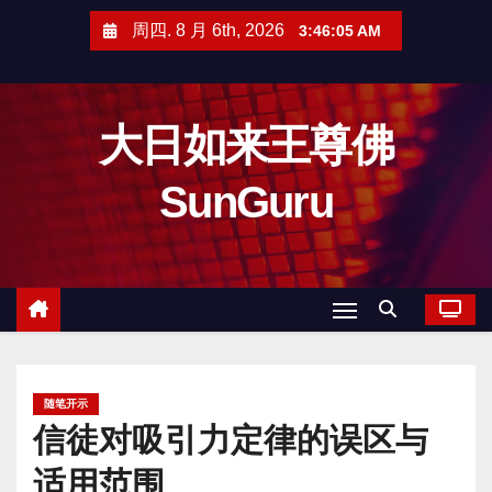
跳
周四. 8 月 6th, 2026
3:46:06 AM
至
内
容
大日如来王尊佛
SunGuru
随笔开示
信徒对吸引力定律的误区与
适用范围