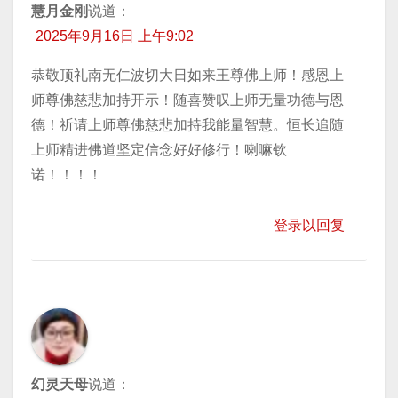
慧月金刚
说道：
2025年9月16日 上午9:02
恭敬顶礼南无仁波切大日如来王尊佛上师！感恩上
师尊佛慈悲加持开示！随喜赞叹上师无量功德与恩
德！祈请上师尊佛慈悲加持我能量智慧。恒长追随
上师精进佛道坚定信念好好修行！喇嘛钦
诺！！！！
登录以回复
幻灵天母
说道：