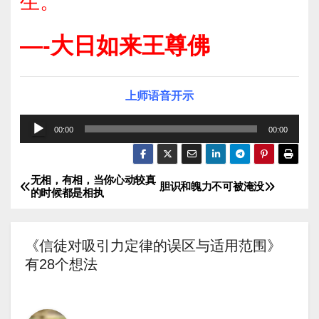
生。
—-大日如来王尊佛
上师语音开示
音
00:00
00:00
频
播
无相，有相，当你心动较真
文
放
胆识和魄力不可被淹没
的时候都是相执
器
章
导
《信徒对吸引力定律的误区与适用范围》
有28个想法
航