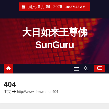
跳
周六. 8 月 8th, 2026
10:27:42 AM
至
内
容
大日如来王尊佛
SunGuru
404
主页
http://www.drmwss.cn404