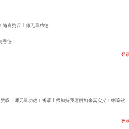
！随喜赞叹上师无量功德！
与恩德！
登
喜赞叹上师无量功德！祈请上师加持我愿解如来真实义！喇嘛钦
登