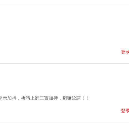
登
開示加持，祈請上師三寶加持，喇嘛欽諾！！
登