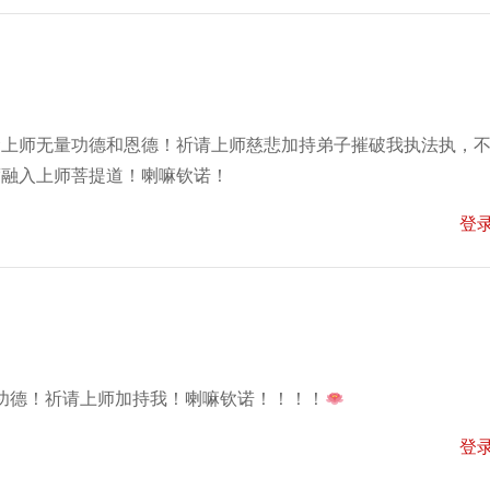
念上师无量功德和恩德！祈请上师慈悲加持弟子摧破我执法执，
度融入上师菩提道！喇嘛钦诺！
登
功德！祈请上师加持我！喇嘛钦诺！！！！
登