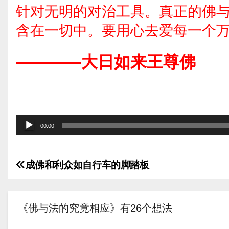
针对无明的对治工具。真正的佛
含在一切中。要用心去爱每一个
————大日如来王尊佛
音
00:00
频
播
成佛和利众如自行车的脚踏板
放
文
器
章
《佛与法的究竟相应》有26个想法
导