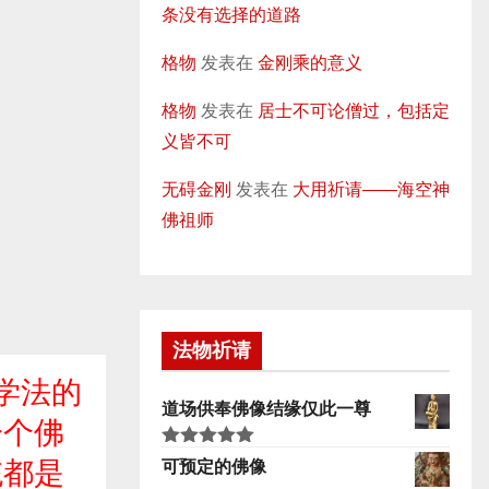
条没有选择的道路
格物
发表在
金刚乘的意义
格物
发表在
居士不可论僧过，包括定
义皆不可
无碍金刚
发表在
大用祈请——海空神
佛祖师
法物祈请
学法的
道场供奉佛像结缘仅此一尊
一个佛
评分
5.00
统都是
可预定的佛像
&sol; 5