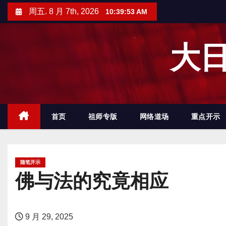
跳
周五. 8 月 7th, 2026
10:39:54 AM
至
内
大日
容
首页
祖师专版
网络道场
重点开示
随笔开示
佛与法的究竟相应
9 月 29, 2025