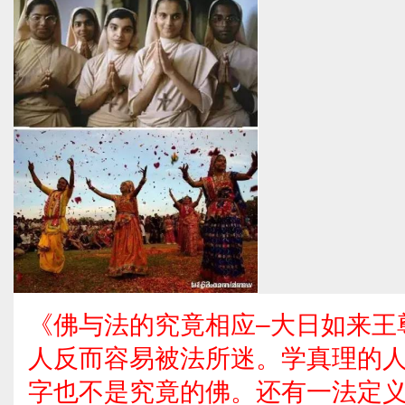
《佛与法的究竟相应–大日如来王
人反而容易被法所迷。学真理的
字也不是究竟的佛。还有一法定