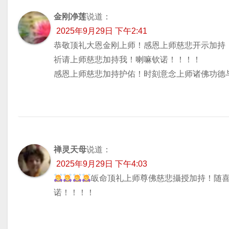
航
金刚净莲
说道：
2025年9月29日 下午2:41
恭敬顶礼大恩金刚上师！感恩上师慈悲开示加持
祈请上师慈悲加持我！喇嘛钦诺！！！！
感恩上师慈悲加持护佑！时刻意念上师诸佛功德
禅灵天母
说道：
2025年9月29日 下午4:03
皈命顶礼上师尊佛慈悲攝授加持！随
诺！！！！