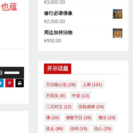
¥
3,000.00
，也蕴
修行必请佛像
¥
2,000.00
周边加持法物
¥
950.00
开示话题
使
用
万法唯心生
(28)
上师
(101)
上
/
不回头
(8)
中道
(13)
下
二元对立
(12)
仪轨戒律
(24)
箭
佛
(16)
佛教节日
(28)
佛法
(23)
头
键
依止
(86)
信仰
(19)
信心
(29)