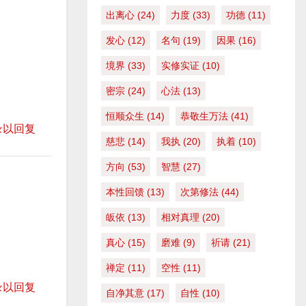
来
出离心
(24)
力度
(33)
功德
(11)
增
发心
(12)
名句
(19)
因果
(16)
高
境界
(33)
实修实证
(10)
或
降
密宗
(24)
心法
(13)
低
恒顺众生
(14)
恭敬生万法
(41)
音
录以回复
慈悲
(14)
我执
(20)
执着
(10)
量
。
方向
(53)
智慧
(27)
本性回馈
(13)
次第修法
(44)
皈依
(13)
相对真理
(20)
真心
(15)
磨难
(9)
祈请
(21)
禅定
(11)
空性
(11)
录以回复
自净其意
(17)
自性
(10)