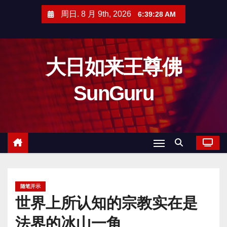
跳
周日. 8 月 9th, 2026
6:39:29 AM
至
内
容
大日如来王尊佛
SunGuru
随笔开示
世界上所认知的宗教实在是
法界的冰山一角