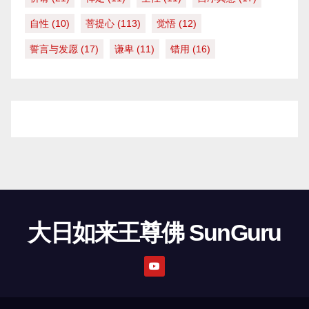
自性
(10)
菩提心
(113)
觉悟
(12)
誓言与发愿
(17)
谦卑
(11)
错用
(16)
大日如来王尊佛 SunGuru