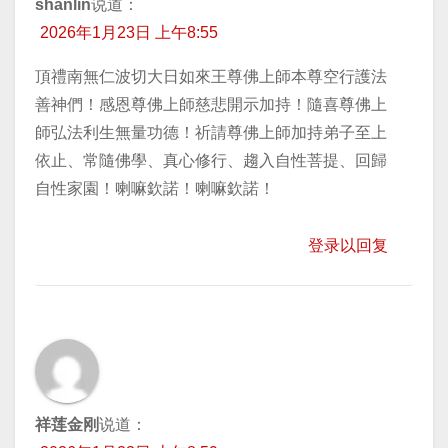
shanlin
说道：
2026年1月23日 上午8:55
頂禮南無仁波切大日如來王尊佛上師本尊空行護法
善神們！感恩尊佛上師慈悲開示加持！隨喜尊佛上
師弘法利生無量功德！祈請尊佛上師加持弟子至上
依止、常隨佛學、真心修行、趨入自性菩提、回歸
自性家園！喇嘛欽諾！喇嘛欽諾！
登录以回复
祥莲金刚
说道：