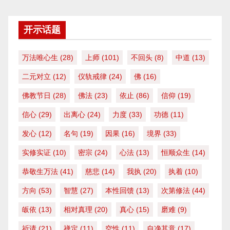
开示话题
万法唯心生
(28)
上师
(101)
不回头
(8)
中道
(13)
二元对立
(12)
仪轨戒律
(24)
佛
(16)
佛教节日
(28)
佛法
(23)
依止
(86)
信仰
(19)
信心
(29)
出离心
(24)
力度
(33)
功德
(11)
发心
(12)
名句
(19)
因果
(16)
境界
(33)
实修实证
(10)
密宗
(24)
心法
(13)
恒顺众生
(14)
恭敬生万法
(41)
慈悲
(14)
我执
(20)
执着
(10)
方向
(53)
智慧
(27)
本性回馈
(13)
次第修法
(44)
皈依
(13)
相对真理
(20)
真心
(15)
磨难
(9)
祈请
(21)
禅定
(11)
空性
(11)
自净其意
(17)