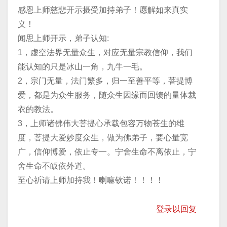
感恩上师慈悲开示摄受加持弟子！愿解如来真实
义！
闻思上师开示，弟子认知:
1，虚空法界无量众生，对应无量宗教信仰，我们
能认知的只是冰山一角，九牛一毛。
2，宗门无量，法门繁多，归一至善平等，菩提博
爱，都是为众生服务，随众生因缘而回馈的量体裁
衣的教法。
3，上师诸佛伟大菩提心承载包容万物苍生的维
度，菩提大爱妙度众生，做为佛弟子，要心量宽
广，信仰博爱，依止专一。宁舍生命不离依止，宁
舍生命不皈依外道。
至心祈请上师加持我！喇嘛钦诺！！！！
登录以回复