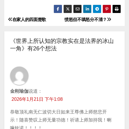
器
在家人的四面楚歌
愤怒但不嗔怒分不清？
文
章
《世界上所认知的宗教实在是法界的冰山
导
一角》有26个想法
航
金刚瑜伽
说道：
2026年1月21日 下午1:08
恭敬顶礼南无仁波切大日如来王尊佛上师慈悲开
示！随喜赞叹上师无量功德！祈请上师加持我！喇
嘛钦诺！！！！