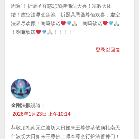
周遍”！祈请圣尊慈悲加持佛法大兴！宗教大团
结！虚空法界变莲池！祈愿具恩圣尊恒欢喜，虚空
法界尽欢颜！喇嘛钦诺
！喇嘛钦诺
！喇嘛钦诺
！！！！
登录以回复
金刚法眼
说道：
2026年1月23日 上午10:14
恭敬顶礼南无仁波切大日如来王尊佛恭敬顶礼南无
仁波切大日如来王尊佛上师本尊空行护法善神们！