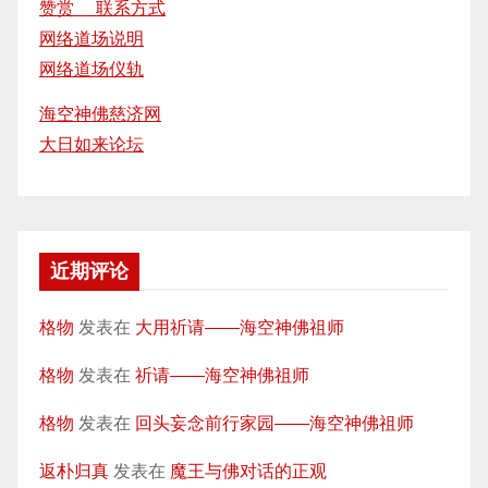
赞赏 联系方式
网络道场说明
网络道场仪轨
海空神佛慈济网
大日如来论坛
近期评论
格物
发表在
大用祈请——海空神佛祖师
格物
发表在
祈请——海空神佛祖师
格物
发表在
回头妄念前行家园——海空神佛祖师
返朴归真
发表在
魔王与佛对话的正观