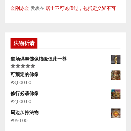
金刚赤金
发表在
居士不可论僧过，包括定义皆不可
法物祈请
道场供奉佛像结缘仅此一尊
评分
5.00
可预定的佛像
&sol; 5
¥
3,000.00
修行必请佛像
¥
2,000.00
周边加持法物
¥
950.00