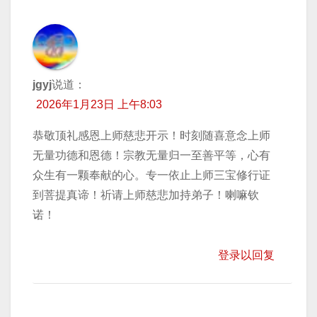
jgyj
说道：
2026年1月23日 上午8:03
恭敬顶礼感恩上师慈悲开示！时刻随喜意念上师
无量功德和恩德！宗教无量归一至善平等，心有
众生有一颗奉献的心。专一依止上师三宝修行证
到菩提真谛！祈请上师慈悲加持弟子！喇嘛钦
诺！
登录以回复