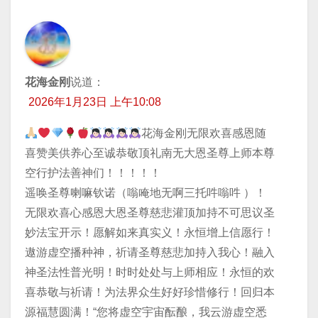
花海金刚
说道：
2026年1月23日 上午10:08
花海金刚无限欢喜感恩随
喜赞美供养心至诚恭敬顶礼南无大恩圣尊上师本尊
空行护法善神们！！！！！
遥唤圣尊喇嘛钦诺（嗡唵地无啊三托吽嗡吽 ）！
无限欢喜心感恩大恩圣尊慈悲灌顶加持不可思议圣
妙法宝开示！愿解如来真实义！永恒增上信愿行！
遨游虚空播种神，祈请圣尊慈悲加持入我心！融入
神圣法性普光明！时时处处与上师相应！永恒的欢
喜恭敬与祈请！为法界众生好好珍惜修行！回归本
源福慧圆满！“您将虚空宇宙酝酿，我云游虚空悉