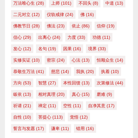
万法唯心生
(28)
上师
(101)
不回头
(8)
中道
(13)
二元对立
(12)
仪轨戒律
(24)
佛
(16)
佛教节日
(28)
佛法
(23)
依止
(86)
信仰
(19)
信心
(29)
出离心
(24)
力度
(33)
功德
(11)
发心
(12)
名句
(19)
因果
(16)
境界
(33)
实修实证
(10)
密宗
(24)
心法
(13)
恒顺众生
(14)
恭敬生万法
(41)
慈悲
(14)
我执
(20)
执着
(10)
方向
(53)
智慧
(27)
本性回馈
(13)
次第修法
(44)
皈依
(13)
相对真理
(20)
真心
(15)
磨难
(9)
祈请
(21)
禅定
(11)
空性
(11)
自净其意
(17)
自性
(10)
菩提心
(113)
觉悟
(12)
誓言与发愿
(17)
谦卑
(11)
错用
(16)