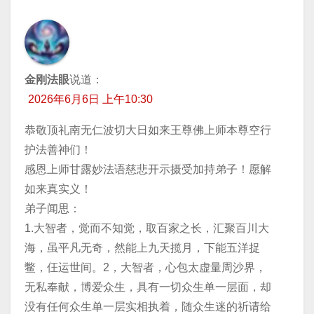
金刚法眼
说道：
2026年6月6日 上午10:30
恭敬顶礼南无仁波切大日如来王尊佛上师本尊空行
护法善神们！
感恩上师甘露妙法语慈悲开示摄受加持弟子！愿解
如来真实义！
弟子闻思：
1.大智者，觉而不知觉，取百家之长，汇聚百川大
海，虽平凡无奇，然能上九天揽月，下能五洋捉
鳖，仼运世间。2，大智者，心包太虚量周沙界，
无私奉献，博爱众生，具有一切众生单一层面，却
没有任何众生单一层实相执着，随众生迷的祈请给