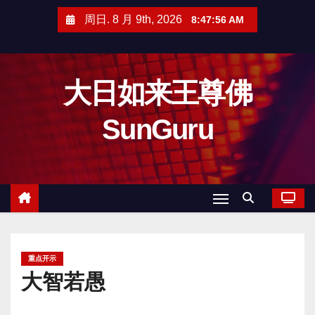
跳
周日. 8 月 9th, 2026
8:47:58 AM
至
内
容
大日如来王尊佛
SunGuru
重点开示
大智若愚