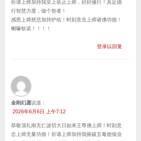
祈请上师加持我至上依止上师，好好修行！具足德
行智慧力度，做个智者！
感恩上师慈悲加持护佑！时刻意念上师诸佛功德！
喇嘛钦诺！！！！
登录以回复
金刚幻愿
说道：
2026年6月6日 上午7:12
恭敬顶礼南无仁波切大日如来王尊佛上师！时刻意
念上师无量功德！祈请上师加持我摧破五毒烦恼业