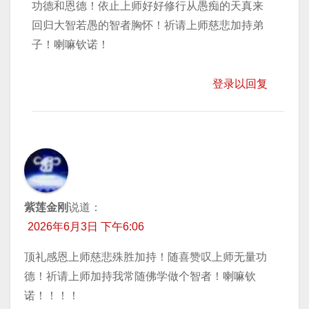
功德和恩德！依止上师好好修行从愚痴的天真来
回归大智若愚的智者胸怀！祈请上师慈悲加持弟
子！喇嘛钦诺！
登录以回复
紫莲金刚
说道：
2026年6月3日 下午6:06
顶礼感恩上师慈悲殊胜加持！随喜赞叹上师无量功
德！祈请上师加持我常随佛学做个智者！喇嘛钦
诺！！！！