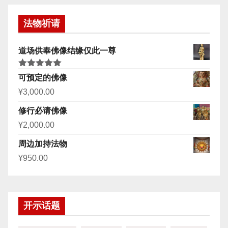
法物祈请
道场供奉佛像结缘仅此一尊
评分
5.00
可预定的佛像
&sol; 5
¥
3,000.00
修行必请佛像
¥
2,000.00
周边加持法物
¥
950.00
开示话题