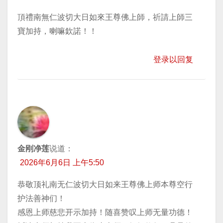
頂禮南無仁波切大日如來王尊佛上師，祈請上師三
寶加持，喇嘛欽諾！！
登录以回复
金刚净莲
说道：
2026年6月6日 上午5:50
恭敬顶礼南无仁波切大日如来王尊佛上师本尊空行
护法善神们！
感恩上师慈悲开示加持！随喜赞叹上师无量功德！