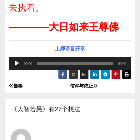
去执着。
————大日如来王尊佛
上师语音开示
音
00:00
00:00
频
播
疑毒
信仰与依止
文
放
器
章
《大智若愚》有27个想法
导
航