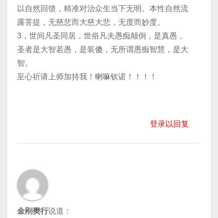
以自然回馈，精准对治众生当下无明。本性自然流
露菩提，无慈悲而大慈大悲，无度而妙度。
3，世间凡圣同居，世俗凡夫愚痴颠倒，是真愚，
圣者是大智若愚，是装傻，无所谓愚痴智慧，是大
智。
至心祈请上师加持我！喇嘛钦诺！！！！
登录以回复
金刚樊行
说道：