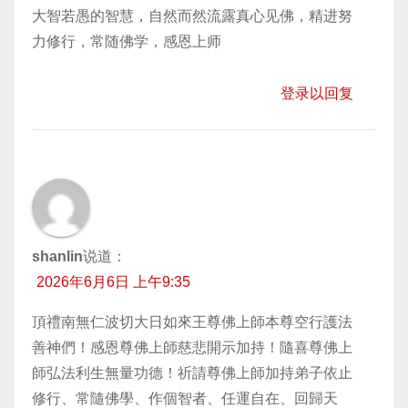
大智若愚的智慧，自然而然流露真心见佛，精进努
力修行，常随佛学，感恩上师
登录以回复
shanlin
说道：
2026年6月6日 上午9:35
頂禮南無仁波切大日如來王尊佛上師本尊空行護法
善神們！感恩尊佛上師慈悲開示加持！隨喜尊佛上
師弘法利生無量功德！祈請尊佛上師加持弟子依止
修行、常隨佛學、作個智者、任運自在、回歸天