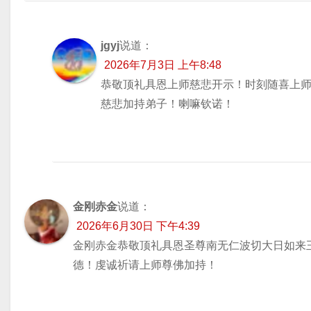
jgyj
说道：
2026年7月3日 上午8:48
恭敬顶礼具恩上师慈悲开示！时刻随喜上
慈悲加持弟子！喇嘛钦诺！
金刚赤金
说道：
2026年6月30日 下午4:39
金刚赤金恭敬顶礼具恩圣尊南无仁波切大日如来
德！虔诚祈请上师尊佛加持！