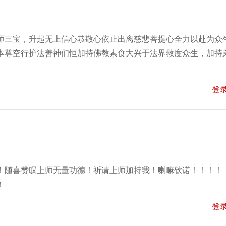
师三宝，升起无上信心恭敬心依止出离慈悲菩提心全力以赴为众
本尊空行护法善神们恒加持佛教素食大兴于法界救度众生，加持
登
！随喜赞叹上师无量功德！祈请上师加持我！喇嘛钦诺！！！！
！
登