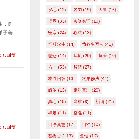
。
发心
(12)
名句
(19)
因果
(16)
境界
(33)
实修实证
(10)
生，圆
弟子善
密宗
(24)
心法
(13)
恒顺众生
(14)
恭敬生万法
(41)
录以回复
慈悲
(14)
我执
(20)
执着
(10)
方向
(53)
智慧
(27)
本性回馈
(13)
次第修法
(44)
皈依
(13)
相对真理
(20)
真心
(15)
磨难
(9)
祈请
(21)
禅定
(11)
空性
(11)
自净其意
(17)
自性
(10)
录以回复
菩提心
(113)
觉悟
(12)