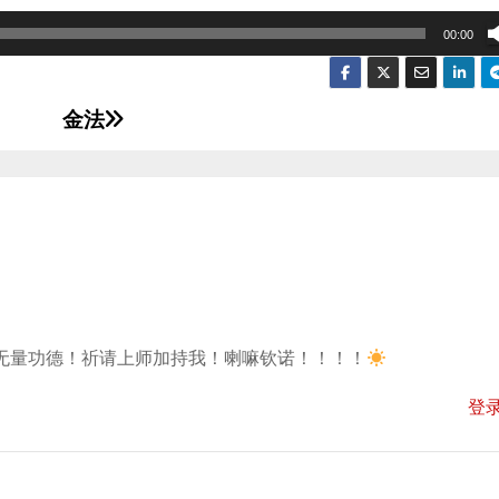
00:00
金法
无量功德！祈请上师加持我！喇嘛钦诺！！！！
登