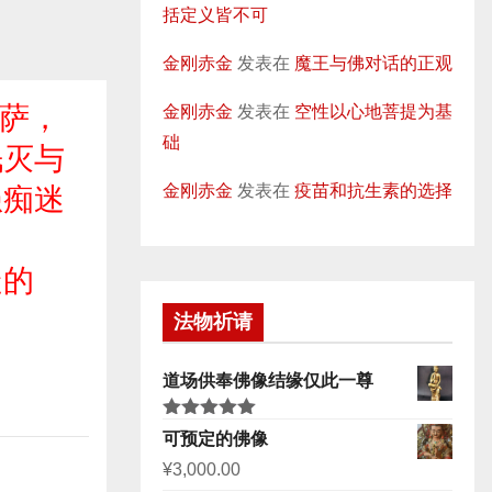
括定义皆不可
金刚赤金
发表在
魔王与佛对话的正观
菩萨，
金刚赤金
发表在
空性以心地菩提为基
础
泯灭与
金刚赤金
发表在
疫苗和抗生素的选择
愚痴迷
疑的
法物祈请
道场供奉佛像结缘仅此一尊
评分
5.00
可预定的佛像
&sol; 5
¥
3,000.00