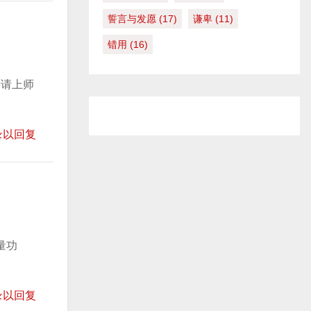
誓言与发愿
(17)
谦卑
(11)
错用
(16)
祈请上师
录以回复
量功
录以回复