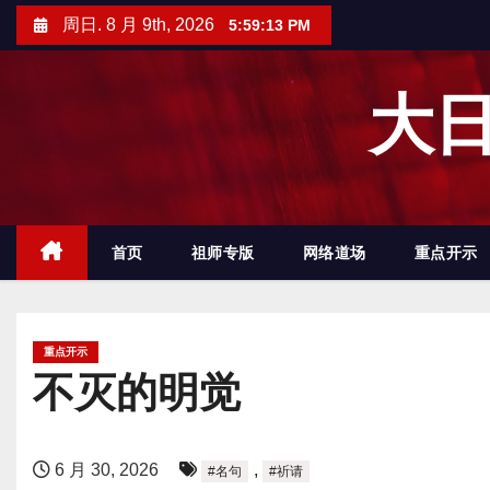
跳
周日. 8 月 9th, 2026
5:59:14 PM
至
内
大日
容
首页
祖师专版
网络道场
重点开示
重点开示
不灭的明觉
6 月 30, 2026
,
#名句
#祈请