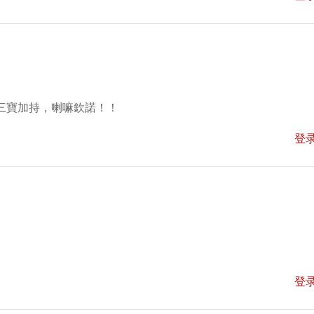
三寶加持，喇嘛欽諾！！
登
登