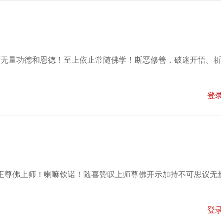
师无量功德和恩德！至上依止常随佛学！断恶修善，破迷开悟。
登
王尊佛上师！喇嘛钦诺！随喜赞叹上师尊佛开示加持不可思议无
登