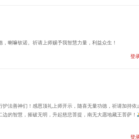
德，喇嘛钦诺。祈请上师赐予我智慧力量，利益众生！
登
行护法善神们！感恩顶礼上师开示，随喜无量功德，祈请加持​依
二边的智慧，摧破无明，升起慈悲菩提，南无大愿地藏王菩萨！
登