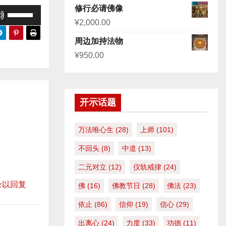
修行必请佛像
使
¥
2,000.00
用
上
周边加持法物
/
¥
950.00
下
箭
头
开示话题
键
来
万法唯心生
(28)
上师
(101)
增
不回头
(8)
中道
(13)
高
或
二元对立
(12)
仪轨戒律
(24)
降
录以回复
佛
(16)
佛教节日
(28)
佛法
(23)
低
依止
(86)
信仰
(19)
信心
(29)
音
量
出离心
(24)
力度
(33)
功德
(11)