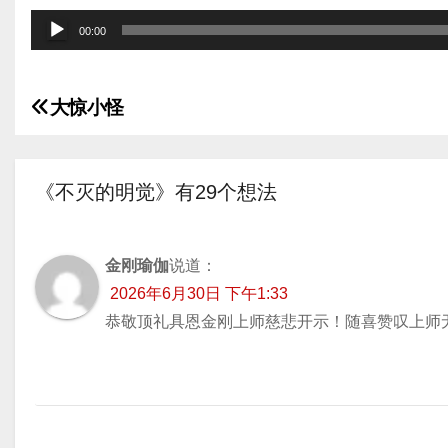
音
00:00
频
播
大惊小怪
放
文
器
章
《不灭的明觉》有29个想法
导
航
金刚瑜伽
说道：
2026年6月30日 下午1:33
恭敬顶礼具恩金刚上师慈悲开示！随喜赞叹上师