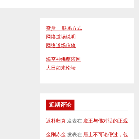
赞赏 联系方式
网络道场说明
网络道场仪轨
海空神佛慈济网
大日如来论坛
近期评论
返朴归真
发表在
魔王与佛对话的正观
金刚赤金
发表在
居士不可论僧过，包