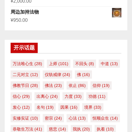
¥
2,000.00
周边加持法物
¥
950.00
开示话题
万法唯心生
(28)
上师
(101)
不回头
(8)
中道
(13)
二元对立
(12)
仪轨戒律
(24)
佛
(16)
佛教节日
(28)
佛法
(23)
依止
(86)
信仰
(19)
信心
(29)
出离心
(24)
力度
(33)
功德
(11)
发心
(12)
名句
(19)
因果
(16)
境界
(33)
实修实证
(10)
密宗
(24)
心法
(13)
恒顺众生
(14)
恭敬生万法
(41)
慈悲
(14)
我执
(20)
执着
(10)