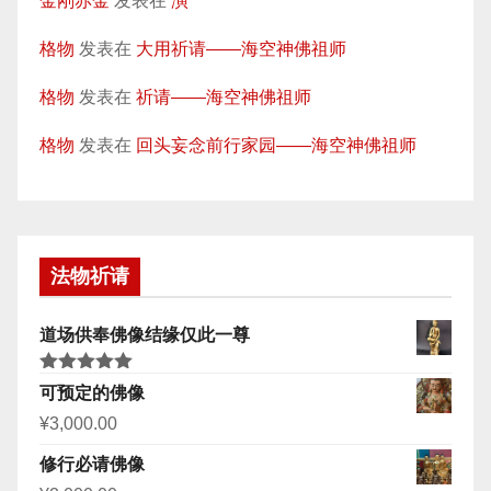
金刚赤金
发表在
演
格物
发表在
大用祈请——海空神佛祖师
格物
发表在
祈请——海空神佛祖师
格物
发表在
回头妄念前行家园——海空神佛祖师
法物祈请
道场供奉佛像结缘仅此一尊
评分
5.00
可预定的佛像
&sol; 5
¥
3,000.00
修行必请佛像