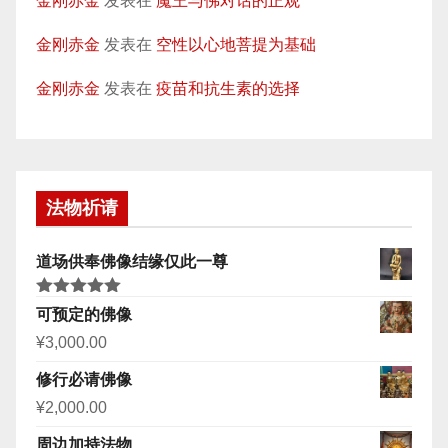
金刚赤金
发表在
魔王与佛对话的正观
金刚赤金
发表在
空性以心地菩提为基础
金刚赤金
发表在
疫苗和抗生素的选择
法物祈请
道场供奉佛像结缘仅此一尊
评分
5.00
可预定的佛像
&sol; 5
¥
3,000.00
修行必请佛像
¥
2,000.00
周边加持法物