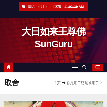
跳
周六. 8 月 8th, 2026
11:03:39 AM
至
内
容
大日如来王尊佛
SunGuru
取舍
主页
你是用了还是被用了？