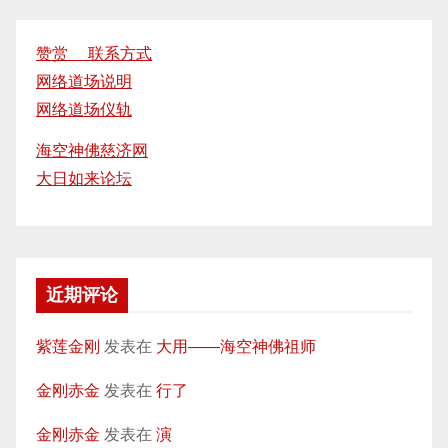
章
分
赞赏 联系方式
网络道场说明
页
网络道场仪轨
海空神佛慈济网
大日如来论坛
近期评论
紫莲金刚
发表在
大用——海空神佛祖师
金刚赤金
发表在
行了
金刚赤金
发表在
演