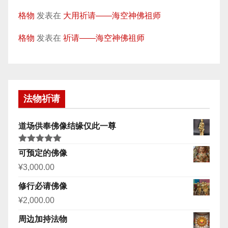
格物
发表在
大用祈请——海空神佛祖师
格物
发表在
祈请——海空神佛祖师
法物祈请
道场供奉佛像结缘仅此一尊
评分
5.00
可预定的佛像
&sol; 5
¥
3,000.00
修行必请佛像
¥
2,000.00
周边加持法物