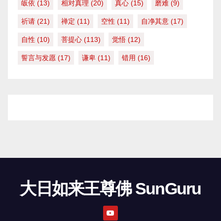
皈依
(13)
相对真理
(20)
真心
(15)
磨难
(9)
祈请
(21)
禅定
(11)
空性
(11)
自净其意
(17)
自性
(10)
菩提心
(113)
觉悟
(12)
誓言与发愿
(17)
谦卑
(11)
错用
(16)
大日如来王尊佛 SunGuru