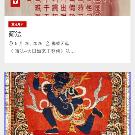
重点开示
筛法
5 月 26, 2026
禅蝶天母
《 筛法–大日如来王尊佛》法…