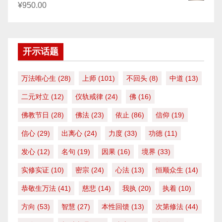
¥
950.00
开示话题
万法唯心生
(28)
上师
(101)
不回头
(8)
中道
(13)
二元对立
(12)
仪轨戒律
(24)
佛
(16)
佛教节日
(28)
佛法
(23)
依止
(86)
信仰
(19)
信心
(29)
出离心
(24)
力度
(33)
功德
(11)
发心
(12)
名句
(19)
因果
(16)
境界
(33)
实修实证
(10)
密宗
(24)
心法
(13)
恒顺众生
(14)
恭敬生万法
(41)
慈悲
(14)
我执
(20)
执着
(10)
方向
(53)
智慧
(27)
本性回馈
(13)
次第修法
(44)