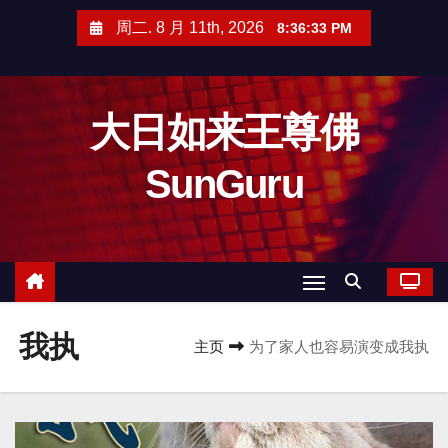
跳
周二. 8 月 11th, 2026
8:36:34 PM
至
内
容
大日如来王尊佛
SunGuru
我执
主页
为了家人也容易演变成我执