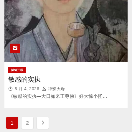
随笔开示
敏感的实执
5 月 4, 2026
禅蝶天母
《敏感的实执—大日如来王尊佛》好大惊小怪…
文
1
2