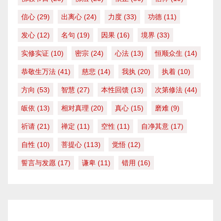
信心
(29)
出离心
(24)
力度
(33)
功德
(11)
发心
(12)
名句
(19)
因果
(16)
境界
(33)
实修实证
(10)
密宗
(24)
心法
(13)
恒顺众生
(14)
恭敬生万法
(41)
慈悲
(14)
我执
(20)
执着
(10)
方向
(53)
智慧
(27)
本性回馈
(13)
次第修法
(44)
皈依
(13)
相对真理
(20)
真心
(15)
磨难
(9)
祈请
(21)
禅定
(11)
空性
(11)
自净其意
(17)
自性
(10)
菩提心
(113)
觉悟
(12)
誓言与发愿
(17)
谦卑
(11)
错用
(16)