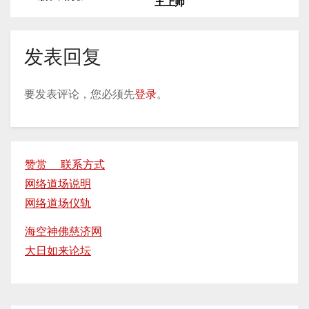
王上师
章
导
发表回复
航
要发表评论，您必须先
登录
。
赞赏 联系方式
网络道场说明
网络道场仪轨
海空神佛慈济网
大日如来论坛