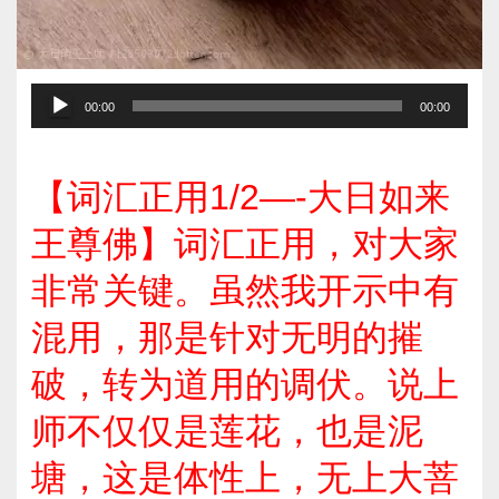
音
00:00
00:00
频
播
【词汇正用1/2—-大日如来
放
器
王尊佛】词汇正用，对大家
非常关键。虽然我开示中有
混用，那是针对无明的摧
破，转为道用的调伏。说上
师不仅仅是莲花，也是泥
塘，这是体性上，无上大菩