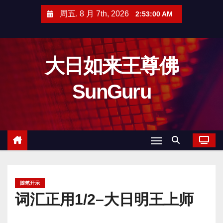
跳
周五. 8 月 7th, 2026
2:53:00 AM
至
内
容
大日如来王尊佛
SunGuru
随笔开示
词汇正用1/2–大日明王上师