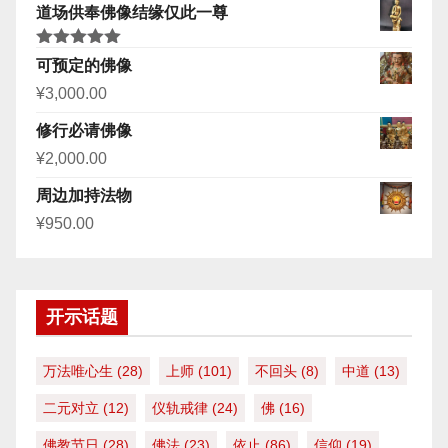
道场供奉佛像结缘仅此一尊
评分
5.00
可预定的佛像
&sol; 5
¥
3,000.00
修行必请佛像
¥
2,000.00
周边加持法物
¥
950.00
开示话题
万法唯心生
(28)
上师
(101)
不回头
(8)
中道
(13)
二元对立
(12)
仪轨戒律
(24)
佛
(16)
佛教节日
(28)
佛法
(23)
依止
(86)
信仰
(19)