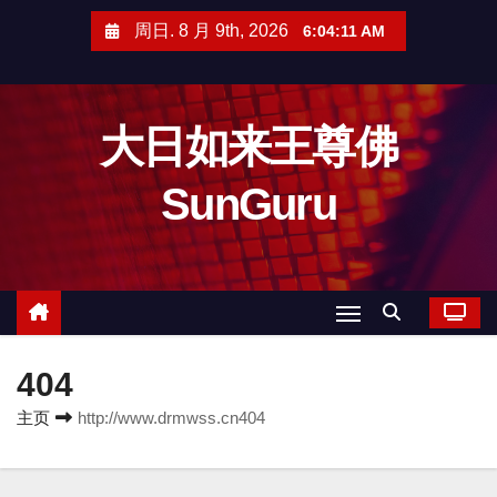
跳
周日. 8 月 9th, 2026
6:04:11 AM
至
内
容
大日如来王尊佛
SunGuru
404
主页
http://www.drmwss.cn404