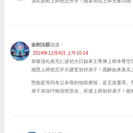
顶礼金刚上师慈悲开示！随喜赞叹上师无量功德
金刚法眼
说道：
2024年12月4日 上午10:14
恭敬顶礼南无仁波切大日如来王尊佛上师本尊空
感恩上师慈悲开示摄受加持弟子！愿解如来真实
堕胎是等同杀父杀母的地狱果报，是五逆重罪。
弟子深深忏悔宿世罪业，祈请上师加持弟子！能