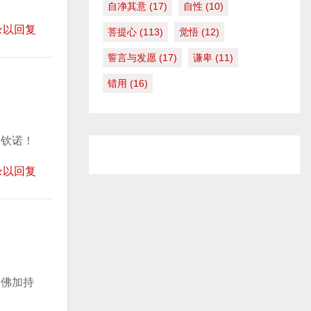
降
自净其意
(17)
自性
(10)
低
录以回复
菩提心
(113)
觉悟
(12)
音
誓言与发愿
(17)
谦卑
(11)
量
。
错用
(16)
嘛钦诺！
录以回复
尊佛加持