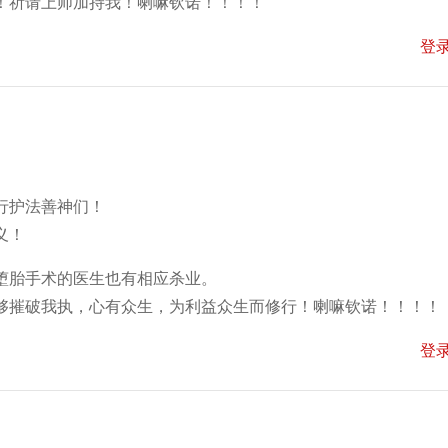
！祈请上师加持我！喇嘛钦诺！！！！
登
行护法善神们！
义！
堕胎手术的医生也有相应杀业。
够摧破我执，心有众生，为利益众生而修行！喇嘛钦诺！！！！
登