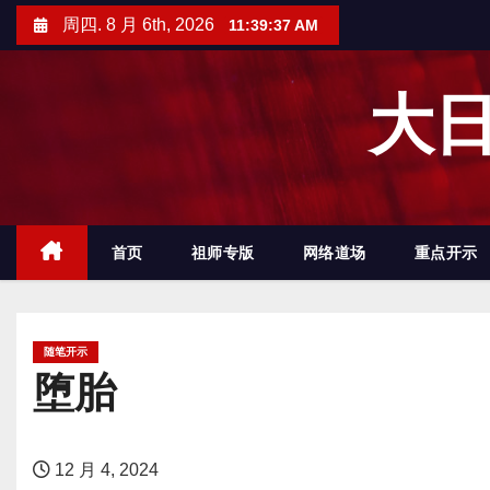
跳
周四. 8 月 6th, 2026
11:39:38 AM
至
内
大日
容
首页
祖师专版
网络道场
重点开示
随笔开示
堕胎
12 月 4, 2024