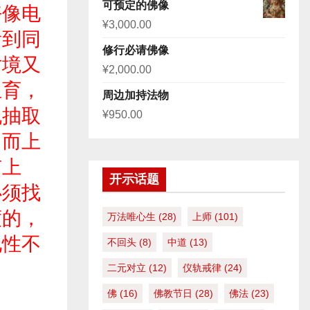
评分
5.00
可预定的佛像
好像电
&sol; 5
¥
3,000.00
看到同
修行必请佛像
对境又
¥
2,000.00
生育，
周边加持法物
机抽取
¥
950.00
，而上
有上
开示话题
必须找
度的，
万法唯心生
(28)
上师
(101)
见性不
不回头
(8)
中道
(13)
二元对立
(12)
仪轨戒律
(24)
佛
(16)
佛教节日
(28)
佛法
(23)