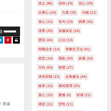
依止
(86)
信仰
(19)
信心
(29)
出离心
(24)
力度
(33)
功德
(11)
发心
(12)
名句
(19)
因果
(16)
使
境界
(33)
实修实证
(10)
用
密宗
(24)
心法
(13)
上
恒顺众生
(14)
恭敬生万法
(41)
/
下
慈悲
(14)
我执
(20)
执着
(10)
箭
方向
(53)
智慧
(27)
头
本性回馈
(13)
次第修法
(44)
键
来
皈依
(13)
相对真理
(20)
增
真心
(15)
磨难
(9)
祈请
(21)
高
！虔诚
禅定
(11)
空性
(11)
或