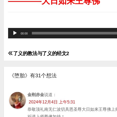
————大日如来王尊佛
音
00:00
频
播
了义的教法与了义的经文2
放
文
器
章
《堕胎》有31个想法
导
航
金刚赤金
说道：
2024年12月4日 上午5:31
恭敬顶礼南无仁波切具恩圣尊大日如来王尊佛上
祈请上师尊佛加持！