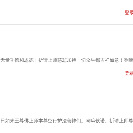
登
师无量功德和恩德！祈请上师慈悲加持一切众生都吉祥如意！喇
登
大日如来王尊佛上师本尊空行护法善神们。喇嘛钦诺。祈请上师