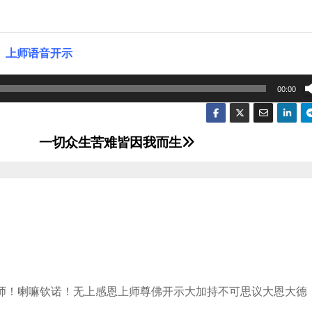
上师语音开示
00:00
一切众生苦难皆因我而生
师！喇嘛钦诺！无上感恩上师尊佛开示大加持不可思议大恩大德