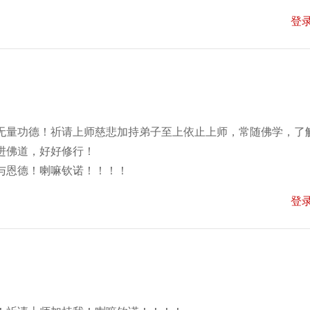
登
无量功德！祈请上师慈悲加持弟子至上依止上师，常随佛学，了
进佛道，好好修行！
与恩德！喇嘛钦诺！！！！
登