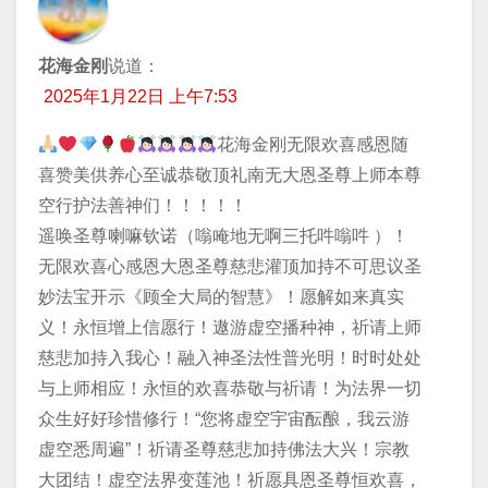
花海金刚
说道：
2025年1月22日 上午7:53
花海金刚无限欢喜感恩随
喜赞美供养心至诚恭敬顶礼南无大恩圣尊上师本尊
空行护法善神们！！！！！
遥唤圣尊喇嘛钦诺（嗡唵地无啊三托吽嗡吽 ）！
无限欢喜心感恩大恩圣尊慈悲灌顶加持不可思议圣
妙法宝开示《顾全大局的智慧》！愿解如来真实
义！永恒增上信愿行！遨游虚空播种神，祈请上师
慈悲加持入我心！融入神圣法性普光明！时时处处
与上师相应！永恒的欢喜恭敬与祈请！为法界一切
众生好好珍惜修行！“您将虚空宇宙酝酿，我云游
虚空悉周遍”！祈请圣尊慈悲加持佛法大兴！宗教
大团结！虚空法界变莲池！祈愿具恩圣尊恒欢喜，