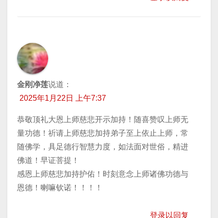
金刚净莲
说道：
2025年1月22日 上午7:37
恭敬顶礼大恩上师慈悲开示加持！随喜赞叹上师无
量功德！祈请上师慈悲加持弟子至上依止上师，常
随佛学，具足德行智慧力度，如法面对世俗，精进
佛道！早证菩提！
感恩上师慈悲加持护佑！时刻意念上师诸佛功德与
恩德！喇嘛钦诺！！！！
登录以回复