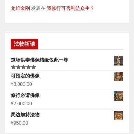
龙焰金刚
发表在
我修行可否利益众生？
法物祈请
道场供奉佛像结缘仅此一尊
评分
5.00
可预定的佛像
&sol; 5
¥
3,000.00
修行必请佛像
¥
2,000.00
周边加持法物
¥
950.00