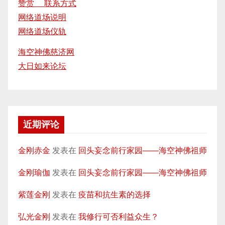
赞赏 联系方式
网络道场说明
网络道场仪轨
海空神佛慈济网
大日如来论坛
近期评论
金刚赤金
发表在
回头妄念前行家园——海空神佛祖师
金刚瑜伽
发表在
回头妄念前行家园——海空神佛祖师
紫莲金刚
发表在
疫苗和抗生素的选择
弘光金刚
发表在
我修行可否利益众生？