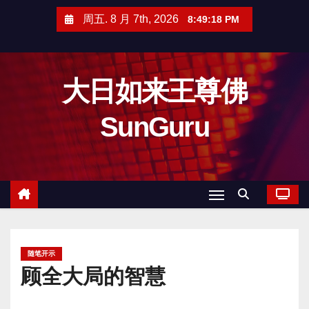
跳
周五. 8 月 7th, 2026
8:49:19 PM
至
内
容
大日如来王尊佛
SunGuru
随笔开示
顾全大局的智慧