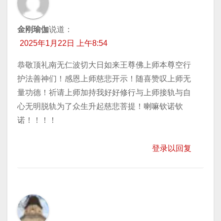
金刚瑜伽
说道：
2025年1月22日 上午8:54
恭敬顶礼南无仁波切大日如来王尊佛上师本尊空行
护法善神们！感恩上师慈悲开示！随喜赞叹上师无
量功德！祈请上师加持我好好修行与上师接轨与自
心无明脱轨为了众生升起慈悲菩提！喇嘛钦诺钦
诺！！！！
登录以回复