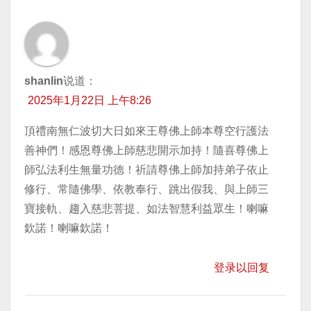
shanlin
说道：
2025年1月22日 上午8:26
頂禮南無仁波切大日如來王尊佛上師本尊空行護法
善神們！感恩尊佛上師慈悲開示加持！隨喜尊佛上
師弘法利生無量功德！祈請尊佛上師加持弟子依止
修行、常隨佛學、依教奉行、跳出假我、與上師三
寶接軌、趨入慈悲菩提、如法智慧利益眾生！喇嘛
欽諾！喇嘛欽諾！
登录以回复