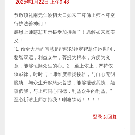
2025年1月22日 上午9:48
恭敬顶礼南无仁波切大日如来王尊佛上师本尊空
行护法善神们！
感恩上师慈悲开示摄受加持弟子！愿解如来真实
义！
“1. 顾全大局的智慧是能够以禅定智慧任运世间，
悲智双运，利益众生，菩提为根本，方便为究
竟，能够恒顺众生的心。2，至上依止，严持仪
轨戒律，时时与上师维度靠拢接轨，与自心无明
脱轨，与众生升起慈悲菩提，能够摧破我执，颠
覆假我，与上师同心同德，利益众生的利益。”
至心祈请上师加持我！喇嘛钦诺！！！！
登录以回复