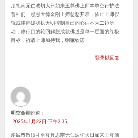
顶礼南无仁波切大日如来王尊佛上师本尊空行护法
善神们，感恩大德金刚上师慈悲开示，依止上师仪
轨戒律摧破我执无明控制自己的心识不为二边所
动，修行目的轮回解脱成就佛道是单一层面的终极
目标，祈请上师加持我，喇嘛钦诺
登录以回复
明空金刚
说道：
2025年1月22日 下午2:35
虔诚恭敬顶礼至尊具恩南无仁波切大日如来王尊佛