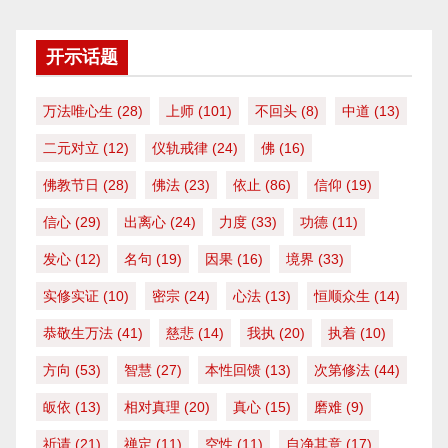
开示话题
万法唯心生
(28)
上师
(101)
不回头
(8)
中道
(13)
二元对立
(12)
仪轨戒律
(24)
佛
(16)
佛教节日
(28)
佛法
(23)
依止
(86)
信仰
(19)
信心
(29)
出离心
(24)
力度
(33)
功德
(11)
发心
(12)
名句
(19)
因果
(16)
境界
(33)
实修实证
(10)
密宗
(24)
心法
(13)
恒顺众生
(14)
恭敬生万法
(41)
慈悲
(14)
我执
(20)
执着
(10)
方向
(53)
智慧
(27)
本性回馈
(13)
次第修法
(44)
皈依
(13)
相对真理
(20)
真心
(15)
磨难
(9)
祈请
(21)
禅定
(11)
空性
(11)
自净其意
(17)