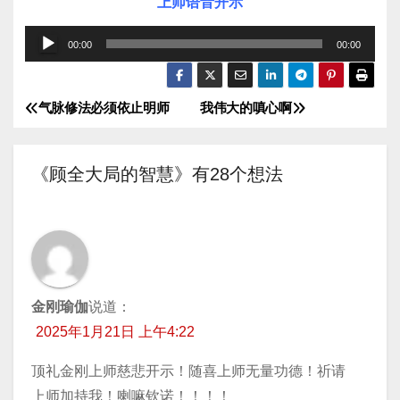
上师语音开示
音
00:00
00:00
频
播
气脉修法必须依止明师
我伟大的嗔心啊
文
放
器
章
《顾全大局的智慧》有28个想法
导
航
金刚瑜伽
说道：
2025年1月21日 上午4:22
顶礼金刚上师慈悲开示！随喜上师无量功德！祈请
上师加持我！喇嘛钦诺！！！！