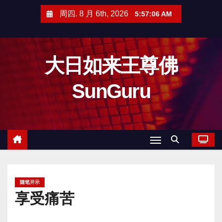
跳
周四. 8 月 6th, 2026
5:57:08 AM
至
内
容
大日如来王尊佛
SunGuru
随笔开示
享受痛苦