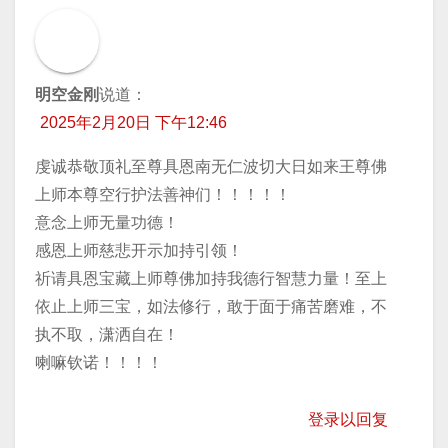
明空金刚
说道：
2025年2月20日 下午12:46
虔诚恭敬顶礼至尊具恩南无仁波切大日如来王尊佛
上师本尊空行护法善神们！！！！！
意念上师无量功德！
感恩上师慈悲开示加持引领！
祈请具恩宝藏上师尊佛加持我德行智慧力量！至上
依止上师三宝，如法修行，敢于面于痛苦磨难，不
执不取，潇洒自在！
喇嘛钦诺！！！！
登录以回复