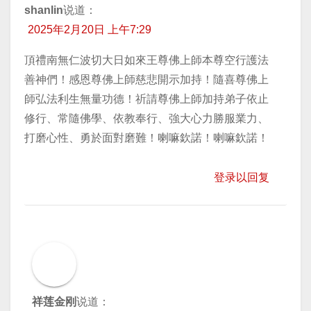
shanlin
说道：
2025年2月20日 上午7:29
頂禮南無仁波切大日如來王尊佛上師本尊空行護法
善神們！感恩尊佛上師慈悲開示加持！隨喜尊佛上
師弘法利生無量功德！祈請尊佛上師加持弟子依止
修行、常隨佛學、依教奉行、強大心力勝服業力、
打磨心性、勇於面對磨難！喇嘛欽諾！喇嘛欽諾！
登录以回复
祥莲金刚
说道：