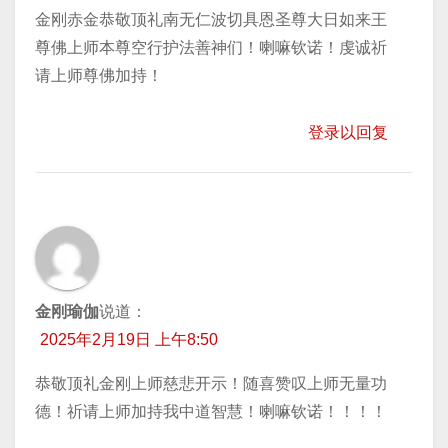
金刚赤金恭敬顶礼南无仁波切具恩圣尊大日如来王
尊佛上师本尊空行护法善神们！喇嘛钦诺！虔诚祈
请上师尊佛加持！
登录以回复
金刚瑜伽
说道：
2025年2月19日 上午8:50
恭敬顶礼金刚上师慈悲开示！随喜赞叹上师无量功
德！祈请上师加持我中道智慧！喇嘛钦诺！！！！