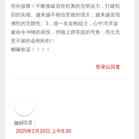
所向披靡！不断摧破宿世积累的无明业力，打破轮
回的实相。越来越不相信苦难的强大，越来越发现
佛性的无限性。3，做一名金刚战士，心中洋洋溢
被命令冲锋的喜悦，伴随上师菩提的号角，亮出无
坚不摧的金刚利剑！
喇嘛钦诺！！！！
登录以回复
jgyj
说道：
2025年2月20日 上午8:30