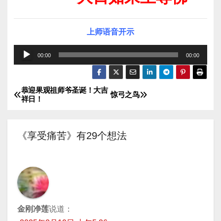
上师语音开示
音
00:00
00:00
频
播
恭迎果观祖师爷圣诞！大吉
文
放
惊弓之鸟
祥日！
器
章
导
《享受痛苦》有29个想法
航
金刚净莲
说道：