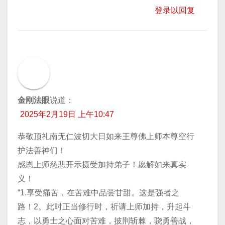
登录以回复
金刚法眼
说道：
2025年2月19日 上午10:47
恭敬顶礼南无仁波切大日如来王尊佛上师本尊空行
护法善神们！
感恩上师慈悲开示摄受加持弟子！愿解如来真实
义！
“1.享受痛苦，在苦难中品尝甘甜。这是强者之
路！2。此时正当修行时，祈请上师加持，升起斗
志，以勇士之心面对苦难，披荆斩棘，骁勇善战，