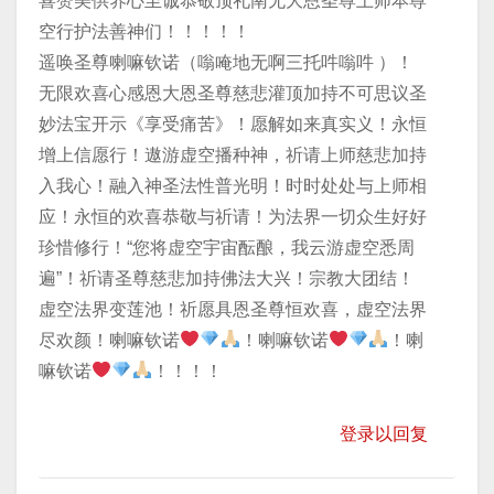
喜赞美供养心至诚恭敬顶礼南无大恩圣尊上师本尊
空行护法善神们！！！！！
遥唤圣尊喇嘛钦诺（嗡唵地无啊三托吽嗡吽 ）！
无限欢喜心感恩大恩圣尊慈悲灌顶加持不可思议圣
妙法宝开示《享受痛苦》！愿解如来真实义！永恒
增上信愿行！遨游虚空播种神，祈请上师慈悲加持
入我心！融入神圣法性普光明！时时处处与上师相
应！永恒的欢喜恭敬与祈请！为法界一切众生好好
珍惜修行！“您将虚空宇宙酝酿，我云游虚空悉周
遍”！祈请圣尊慈悲加持佛法大兴！宗教大团结！
虚空法界变莲池！祈愿具恩圣尊恒欢喜，虚空法界
尽欢颜！喇嘛钦诺
！喇嘛钦诺
！喇
嘛钦诺
！！！！
登录以回复