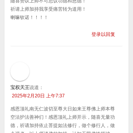
随喜赞叹上师不可思议功德和恩德！
祈请上师加持我享受痛苦转为道用！
喇嘛钦诺！！！！
登录以回复
宝权天王
说道：
2025年2月20日 上午7:37
感恩顶礼南无仁波切至尊大日如来王尊佛上师本尊
空法护法善神们！感恩顶礼上师开示，随喜无量功
德，祈请加持依止菩提如法修行，做个修行人，做