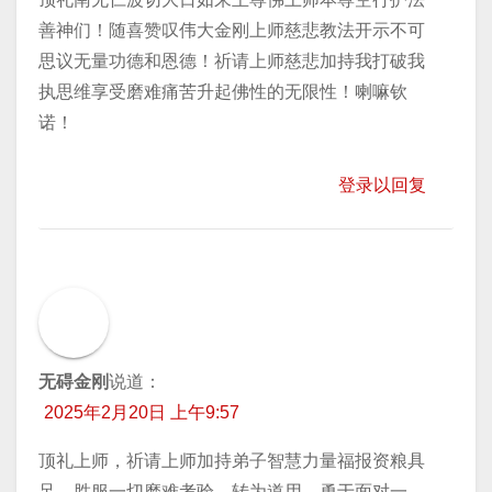
善神们！随喜赞叹伟大金刚上师慈悲教法开示不可
思议无量功德和恩德！祈请上师慈悲加持我打破我
执思维享受磨难痛苦升起佛性的无限性！喇嘛钦
诺！
登录以回复
无碍金刚
说道：
2025年2月20日 上午9:57
顶礼上师，祈请上师加持弟子智慧力量福报资粮具
足，胜服一切磨难考验，转为道用，勇于面对一