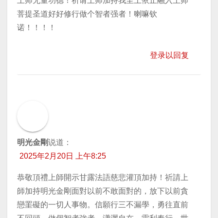
上师无量功德！祈请上师加持我至上依止融入上师
菩提圣道好好修行做个智者强者！喇嘛钦
诺！！！！
登录以回复
明光金剛
说道：
2025年2月20日 上午8:25
恭敬頂禮上師開示甘露法語慈悲灌頂加持！祈請上
師加持明光金剛面對以前不敢面對的，放下以前貪
戀罣礙的一切人事物。信願行三不漏學，勇往直前