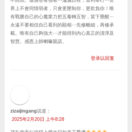
不回頭。做個智者強者⋯瀟灑自在，雷利奉行⋯世
界上不會同情弱者，只會更壓制你，更欺負你！唯
有戰勝自己的心魔業力把五毒轉五智，當下覺醒⋯
永遠不要相信自己看到的顯相⋯先修離細，再修承
載。唯有自己夠強大⋯才能得到內心真正的清淨及
智慧。感恩上師喇嘛親諾。
登录以回复
zizaijingang
说道：
2025年2月20日 上午8:28