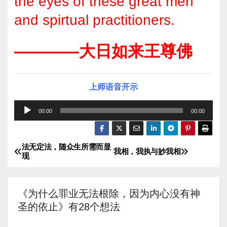
the eyes of these great men
and spirtual practitioners.
————大日如来王尊佛
上师语音开示
音
00:00
00:00
频
播
法无定法，随众生所需而显
文
放
我相，我执与妙我相
现
器
章
导
《为什么罪业无法根除，因为内心没有神
圣的依止》有28个想法
航