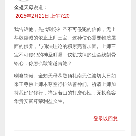
金翅天母
说道：
2025年2月21日 上午7:20
我告诉他，先找到你神圣不可侵犯的信仰，无上
恭敬虔诚的依止上师三宝。这种信心需要物质层
面的供养，与佛法理论的积累完善加固。上师三
宝不可侵犯的神圣叮嘱，仪轨戒律的生命线刻骨
铭心，你怎么敢逾越雷池？
喇嘛钦诺。金翅天母恭敬顶礼南无仁波切大日如
来王尊佛上师本尊空行护法善神们。祈请上师加
持我好好修行，禅定若山的打磨心性，无执雍容
华贵安富尊荣利益众生。
登录以回复