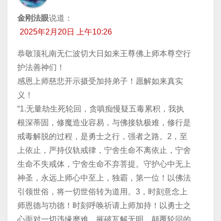
金刚法眼
说道：
2025年2月20日 上午10:26
恭敬顶礼南无仁波切大日如来王尊佛上师本尊空行
护法善神们！
感恩上师慈悲开示摄受加持弟子！愿解如来真实
义！
“1.无量劫生死轮回，贪嗔痴慢疑五毒累积，我执
根深蒂固，修魔造业容易，与佛接轨极难，修行是
戒毒解脱的过程，是勇士之行，强者之路。2，至
上依止，严持仪轨戒律，宁舍生命不离依止，宁舍
生命不失戒体，宁舍生命不弃菩提。守护心中无上
神圣，永远上师心中至上，独霸，第一位！以佛法
引领世俗，将一切世俗转为道用。3，时刻意念上
师恩德与功德！时刻呼唤祈请上师加持！以勇士之
心面对一切违缘磨难，摧破瓦解无明，颠覆轮回的