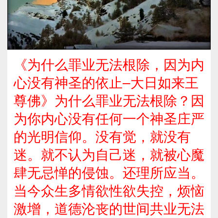
《为什么罪业无法根除，因为内
心没有神圣的依止–大日如来王
尊佛》为什么罪业无法根除？因
为你内心没有任何一个神圣庄严
的光明信仰。没有觉，就没有
迷。就不认为自己迷，就被心魔
肆无忌惮的侵蚀。还理所应当。
当今众生多情欲性欲失控，烦恼
激增，道德沦丧的世间共业无法