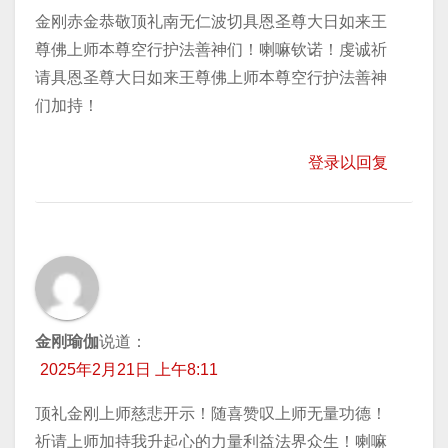
金刚赤金恭敬顶礼南无仁波切具恩圣尊大日如来王
尊佛上师本尊空行护法善神们！喇嘛钦诺！虔诚祈
请具恩圣尊大日如来王尊佛上师本尊空行护法善神
们加持！
登录以回复
金刚瑜伽
说道：
2025年2月21日 上午8:11
顶礼金刚上师慈悲开示！随喜赞叹上师无量功德！
祈请上师加持我升起心的力量利益法界众生！喇嘛