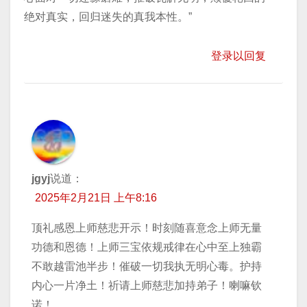
绝对真实，回归迷失的真我本性。”
登录以回复
jgyj
说道：
2025年2月21日 上午8:16
顶礼感恩上师慈悲开示！时刻随喜意念上师无量
功德和恩德！上师三宝依规戒律在心中至上独霸
不敢越雷池半步！催破一切我执无明心毒。护持
内心一片净土！祈请上师慈悲加持弟子！喇嘛钦
诺！