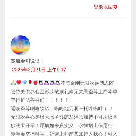
登录以回复
花海金刚
说道：
2025年2月21日 上午9:17
花海金刚无限欢喜感恩随
喜赞美供养心至诚恭敬顶礼南无大恩圣尊上师本尊
空行护法善神们！！！！！
遥唤圣尊喇嘛钦诺（嗡唵地无啊三托吽嗡吽 ）！
无限欢喜心感恩大恩圣尊慈悲灌顶加持不可思议圣
妙法宝开示！愿解如来真实义！永恒增上信愿行！
遨游虚空播种神，祈请上师慈悲加持入我心！融入