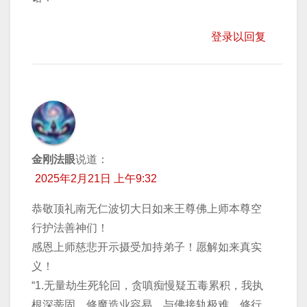
登录以回复
金刚法眼
说道：
2025年2月21日 上午9:32
恭敬顶礼南无仁波切大日如来王尊佛上师本尊空
行护法善神们！
感恩上师慈悲开示摄受加持弟子！愿解如来真实
义！
“1.无量劫生死轮回，贪嗔痴慢疑五毒累积，我执
根深蒂固，修魔造业容易，与佛接轨极难，修行