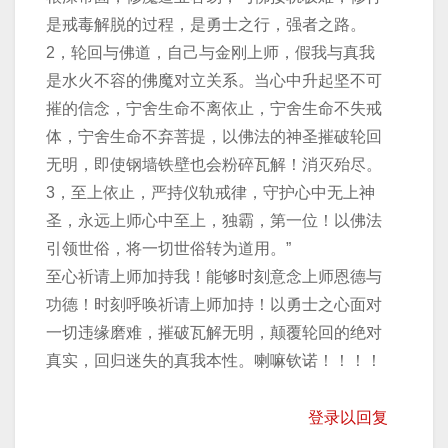
是戒毒解脱的过程，是勇士之行，强者之路。
2，轮回与佛道，自己与金刚上师，假我与真我
是水火不容的佛魔对立关系。当心中升起坚不可
摧的信念，宁舍生命不离依止，宁舍生命不失戒
体，宁舍生命不弃菩提，以佛法的神圣摧破轮回
无明，即使钢墙铁壁也会粉碎瓦解！消灭殆尽。
3，至上依止，严持仪轨戒律，守护心中无上神
圣，永远上师心中至上，独霸，第一位！以佛法
引领世俗，将一切世俗转为道用。”
至心祈请上师加持我！能够时刻意念上师恩德与
功德！时刻呼唤祈请上师加持！以勇士之心面对
一切违缘磨难，摧破瓦解无明，颠覆轮回的绝对
真实，回归迷失的真我本性。喇嘛钦诺！！！！
登录以回复