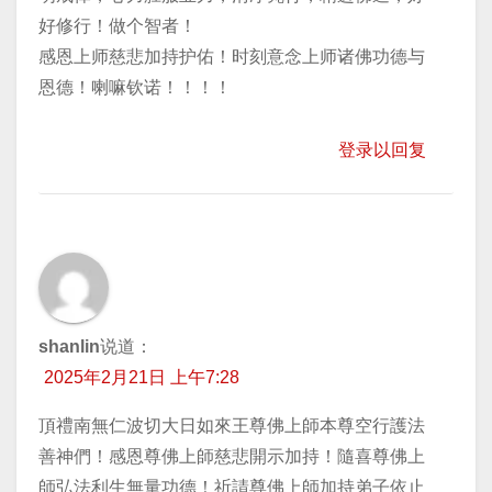
好修行！做个智者！
感恩上师慈悲加持护佑！时刻意念上师诸佛功德与
恩德！喇嘛钦诺！！！！
登录以回复
shanlin
说道：
2025年2月21日 上午7:28
頂禮南無仁波切大日如來王尊佛上師本尊空行護法
善神們！感恩尊佛上師慈悲開示加持！隨喜尊佛上
師弘法利生無量功德！祈請尊佛上師加持弟子依止