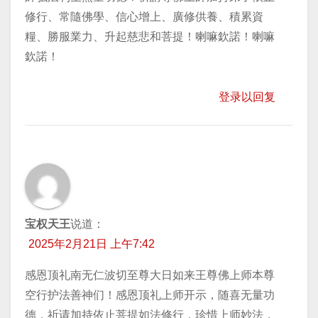
修行、常隨佛學、信心增上、廣修供養、積累資
糧、勝服業力、升起慈悲和菩提！喇嘛欽諾！喇嘛
欽諾！
登录以回复
宝权天王
说道：
2025年2月21日 上午7:42
感恩顶礼南无仁波切至尊大日如来王尊佛上师本尊
空行护法善神们！感恩顶礼上师开示，随喜无量功
德，祈请加持依止菩提如法修行，珍惜上师妙法，