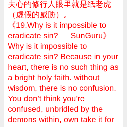
夫心的修行人眼里就是纸老虎
（虚假的威胁）。
《19.Why is it impossible to
eradicate sin? — SunGuru》
Why is it impossible to
eradicate sin? Because in your
heart, there is no such thing as
a bright holy faith. without
wisdom, there is no confusion.
You don’t think you’re
confused, unbridled by the
demons within, own take it for