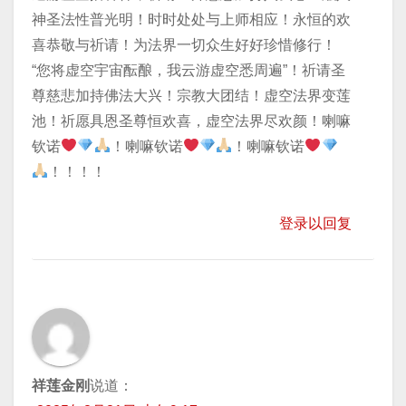
神圣法性普光明！时时处处与上师相应！永恒的欢
喜恭敬与祈请！为法界一切众生好好珍惜修行！
“您将虚空宇宙酝酿，我云游虚空悉周遍”！祈请圣
尊慈悲加持佛法大兴！宗教大团结！虚空法界变莲
池！祈愿具恩圣尊恒欢喜，虚空法界尽欢颜！喇嘛
钦诺
！喇嘛钦诺
！喇嘛钦诺
！！！！
登录以回复
祥莲金刚
说道：