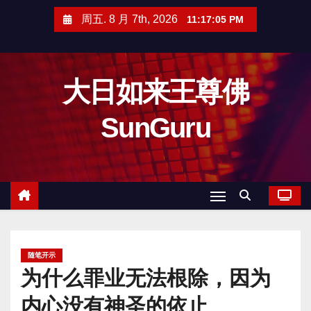
跳
周五. 8 月 7th, 2026
11:17:06 PM
至
内
容
大日如来王尊佛
SunGuru
随笔开示
为什么罪业无法根除，因为
内心没有神圣的依止