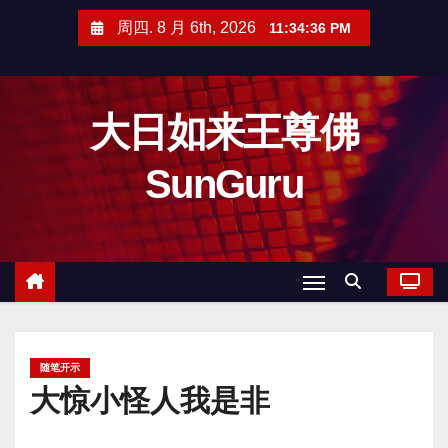
跳
周四. 8 月 6th, 2026
11:34:38 PM
至
内
容
大日如来王尊佛
SunGuru
随笔开示
大惊小怪人我是非