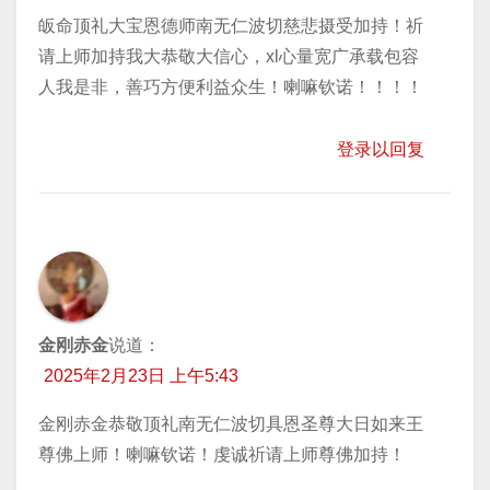
皈命顶礼大宝恩德师南无仁波切慈悲摄受加持！祈
请上师加持我大恭敬大信心，xl心量宽广承载包容
人我是非，善巧方便利益众生！喇嘛钦诺！！！！
登录以回复
金刚赤金
说道：
2025年2月23日 上午5:43
金刚赤金恭敬顶礼南无仁波切具恩圣尊大日如来王
尊佛上师！喇嘛钦诺！虔诚祈请上师尊佛加持！