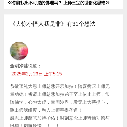
你能找出不可逆的佛理吗？
上师三宝的世俗化思维
文
放
器
章
《大惊小怪人我是非》有31个想法
导
航
金刚净莲
说道：
2025年2月23日 上午5:15
恭敬顶礼大恩上师慈悲开示加持！随喜赞叹上师无
量功德！祈请上师慈悲加持弟子至上依止上师，常
随佛学，心包太虚，量周沙界，发无上大菩提心，
跳出假我维度，融入上师菩提圣道！
感恩上师慈悲加持护佑！时刻意念上师诸佛功德与
恩德！喇嘛钦诺！！！！