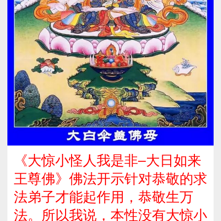
《大惊小怪人我是非–大日如来
王尊佛》佛法开示针对恭敬的求
法弟子才能起作用，恭敬生万
法。所以我说，本性没有大惊小