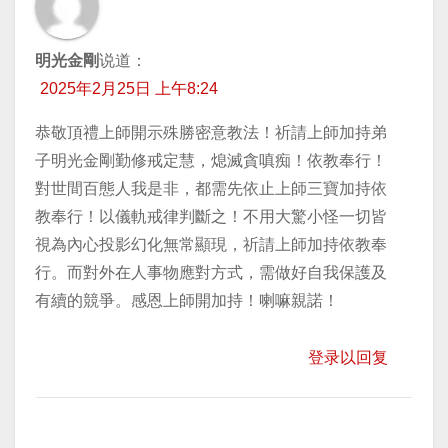
明光金剛
说道：
2025年2月25日 上午8:24
恭敬頂禮上師開示殊勝密意教法！祈請上師加持弟
子明光金剛勤修戒定慧，熄滅貪嗔痴！依教奉行！
對世間百態人我是非，都需先依止上師三寶加持依
教奉行！以儀軌戒律判斷之！不用大驚小怪一切皆
視為內心投影幻化無常顯現，祈請上師加持依教奉
行。而對外在人事物應對方式，需做好自我保護及
有續的競爭。感恩上師開加持！喇嘛親諾！
登录以回复