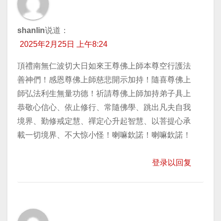
shanlin
说道：
2025年2月25日 上午8:24
頂禮南無仁波切大日如來王尊佛上師本尊空行護法
善神們！感恩尊佛上師慈悲開示加持！隨喜尊佛上
師弘法利生無量功德！祈請尊佛上師加持弟子具上
恭敬心信心、依止修行、常隨佛學、跳出凡夫自我
境界、勤修戒定慧、禪定心升起智慧、以菩提心承
載一切境界、不大惊小怪！喇嘛欽諾！喇嘛欽諾！
登录以回复