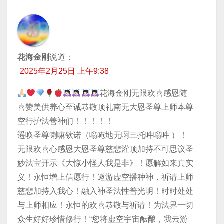
花海金刚
说道：
2025年2月25日 上午9:38
花海金刚无限欢喜感恩随
喜赞美供养心至诚恭敬顶礼南无大恩圣尊上师本尊
空行护法善神们！！！！！
遥唤圣尊喇嘛钦诺（嗡唵地无啊三托吽嗡吽 ）！
无限欢喜心感恩大恩圣尊慈悲灌顶加持不可思议圣
妙法宝开示《大惊小怪人我是非》！愿解如来真实
义！永恒增上信愿行！遨游虚空播种神，祈请上师
慈悲加持入我心！融入神圣法性普光明！时时处处
与上师相应！永恒的欢喜恭敬与祈请！为法界一切
众生好好珍惜修行！“您将虚空宇宙酝酿，我云游