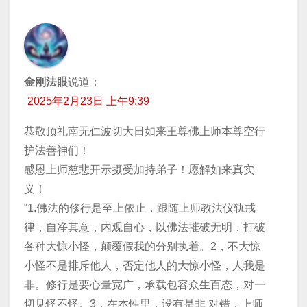
金刚法眼
说道：
2025年2月23日 上午9:39
恭敬顶礼南无仁波切大日如来王尊佛上师本尊空行
护法善神们！
感恩上师慈悲开示摄受加持弟子！愿解如来真实
义！
“1.佛法的修行是至上依止，跟随上师教法仪轨戒
律，自净其意，内观自心，以佛法摧破无明，打破
各种大惊小怪，颠覆假我的分别执着。2，不大惊
小怪不是排斥他人，否定他人的大惊小怪，人我是
非。修行是要心量宽广，承载包容众生百态，对一
切见怪不怪。3，在本性里，没有是非 对错，上师