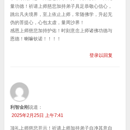
量功德！祈请上师慈悲加持弟子具足恭敬心信心，
跳出凡夫境界，至上依止上师，常随佛学，升起无
伪的菩提心，心包太虚，量周沙界！
感恩上师慈悲加持护佑！时刻意念上师诸佛功德与
恩德！喇嘛钦诺！！！！
登录以回复
利智金刚
说道：
2025年2月25日 上午7:41
顶礼上师慈悲开示！祈请上师加持弟子自净其意自