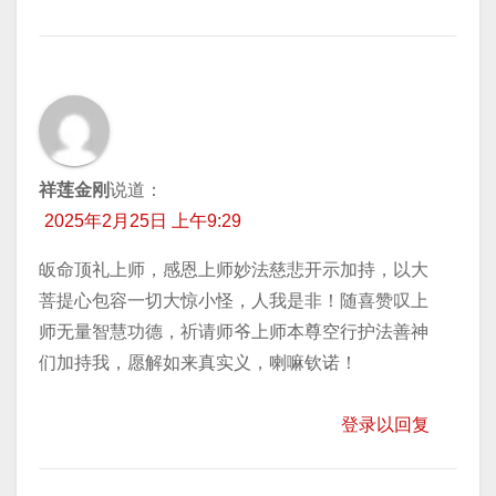
祥莲金刚
说道：
2025年2月25日 上午9:29
皈命顶礼上师，感恩上师妙法慈悲开示加持，以大
菩提心包容一切大惊小怪，人我是非！随喜赞叹上
师无量智慧功德，祈请师爷上师本尊空行护法善神
们加持我，愿解如来真实义，喇嘛钦诺！
登录以回复