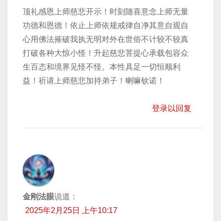
顶礼感恩上师慈悲开示！时刻随喜意念上师无量
功德和恩德！依止上师依规戒律自净其意自观自
心用佛法摧破我执无明对外在世俗不计较不较真
打破各种大惊小怪！升起慈悲菩提心承载包容众
生百态和境界见怪不怪。本性具足一切恒顺利
益！祈请上师慈悲加持弟子！喇嘛钦诺！
登录以回复
金刚法眼
说道：
2025年2月25日 上午10:17