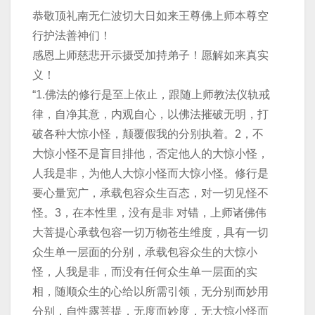
恭敬顶礼南无仁波切大日如来王尊佛上师本尊空
行护法善神们！
感恩上师慈悲开示摄受加持弟子！愿解如来真实
义！
“1.佛法的修行是至上依止，跟随上师教法仪轨戒
律，自净其意，内观自心，以佛法摧破无明，打
破各种大惊小怪，颠覆假我的分别执着。2，不
大惊小怪不是盲目排他，否定他人的大惊小怪，
人我是非，为他人大惊小怪而大惊小怪。修行是
要心量宽广，承载包容众生百态，对一切见怪不
怪。3，在本性里，没有是非 对错，上师诸佛伟
大菩提心承载包容一切万物苍生维度，具有一切
众生单一层面的分别，承载包容众生的大惊小
怪，人我是非，而没有任何众生单一层面的实
相，随顺众生的心给以所需引领，无分别而妙用
分别，自性露菩提，无度而妙度，无大惊小怪而