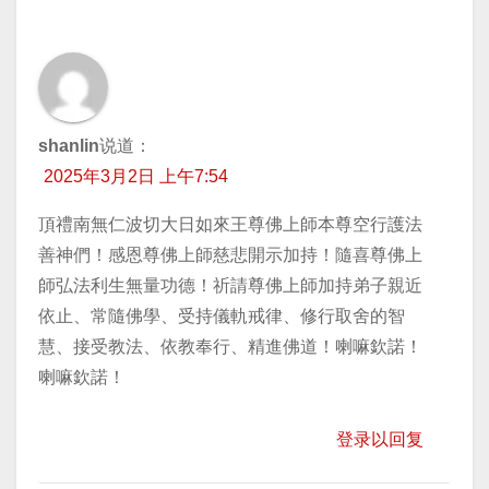
shanlin
说道：
2025年3月2日 上午7:54
頂禮南無仁波切大日如來王尊佛上師本尊空行護法
善神們！感恩尊佛上師慈悲開示加持！隨喜尊佛上
師弘法利生無量功德！祈請尊佛上師加持弟子親近
依止、常隨佛學、受持儀軌戒律、修行取舍的智
慧、接受教法、依教奉行、精進佛道！喇嘛欽諾！
喇嘛欽諾！
登录以回复