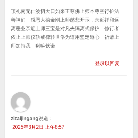
顶礼南无仁波切大日如来王尊佛上师本尊空行护法
善神们，感恩大德金刚上师慈悲开示，亲近祥和远
离恶业亲近上师三宝是对凡夫隔离式保护，修行者
依止上师仪轨戒律转世俗为道用坚定道心，祈请上
师加持我，喇嘛钦诺
登录以回复
zizaijingang
说道：
2025年3月2日 上午8:57