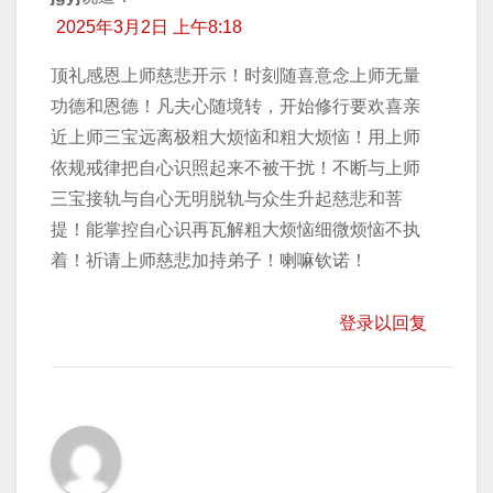
2025年3月2日 上午8:18
顶礼感恩上师慈悲开示！时刻随喜意念上师无量
功德和恩德！凡夫心随境转，开始修行要欢喜亲
近上师三宝远离极粗大烦恼和粗大烦恼！用上师
依规戒律把自心识照起来不被干扰！不断与上师
三宝接轨与自心无明脱轨与众生升起慈悲和菩
提！能掌控自心识再瓦解粗大烦恼细微烦恼不执
着！祈请上师慈悲加持弟子！喇嘛钦诺！
登录以回复