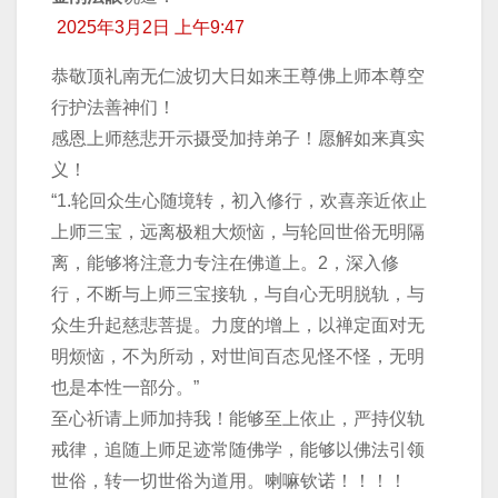
2025年3月2日 上午9:47
恭敬顶礼南无仁波切大日如来王尊佛上师本尊空
行护法善神们！
感恩上师慈悲开示摄受加持弟子！愿解如来真实
义！
“1.轮回众生心随境转，初入修行，欢喜亲近依止
上师三宝，远离极粗大烦恼，与轮回世俗无明隔
离，能够将注意力专注在佛道上。2，深入修
行，不断与上师三宝接轨，与自心无明脱轨，与
众生升起慈悲菩提。力度的增上，以禅定面对无
明烦恼，不为所动，对世间百态见怪不怪，无明
也是本性一部分。”
至心祈请上师加持我！能够至上依止，严持仪轨
戒律，追随上师足迹常随佛学，能够以佛法引领
世俗，转一切世俗为道用。喇嘛钦诺！！！！