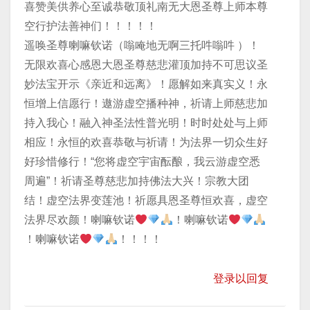
喜赞美供养心至诚恭敬顶礼南无大恩圣尊上师本尊
空行护法善神们！！！！！
遥唤圣尊喇嘛钦诺（嗡唵地无啊三托吽嗡吽 ）！
无限欢喜心感恩大恩圣尊慈悲灌顶加持不可思议圣
妙法宝开示《亲近和远离》！愿解如来真实义！永
恒增上信愿行！遨游虚空播种神，祈请上师慈悲加
持入我心！融入神圣法性普光明！时时处处与上师
相应！永恒的欢喜恭敬与祈请！为法界一切众生好
好珍惜修行！“您将虚空宇宙酝酿，我云游虚空悉
周遍”！祈请圣尊慈悲加持佛法大兴！宗教大团
结！虚空法界变莲池！祈愿具恩圣尊恒欢喜，虚空
法界尽欢颜！喇嘛钦诺
！喇嘛钦诺
！喇嘛钦诺
！！！！
登录以回复