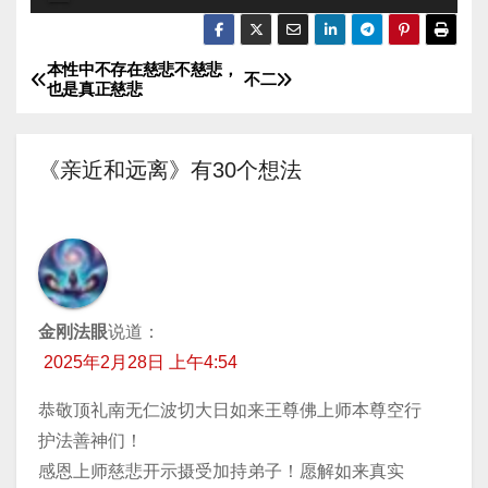
频
播
本性中不存在慈悲不慈悲，
文
放
不二
也是真正慈悲
器
章
导
《亲近和远离》有30个想法
航
金刚法眼
说道：
2025年2月28日 上午4:54
恭敬顶礼南无仁波切大日如来王尊佛上师本尊空行
护法善神们！
感恩上师慈悲开示摄受加持弟子！愿解如来真实