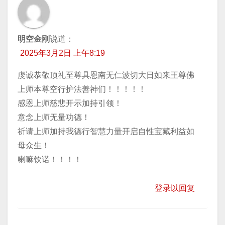
明空金刚
说道：
2025年3月2日 上午8:19
虔诚恭敬顶礼至尊具恩南无仁波切大日如来王尊佛
上师本尊空行护法善神们！！！！！
感恩上师慈悲开示加持引领！
意念上师无量功德！
祈请上师加持我德行智慧力量开启自性宝藏利益如
母众生！
喇嘛钦诺！！！！
登录以回复