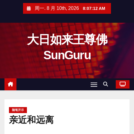
跳
周一. 8 月 10th, 2026
8:07:13 AM
至
内
容
大日如来王尊佛
SunGuru
随笔开示
亲近和远离