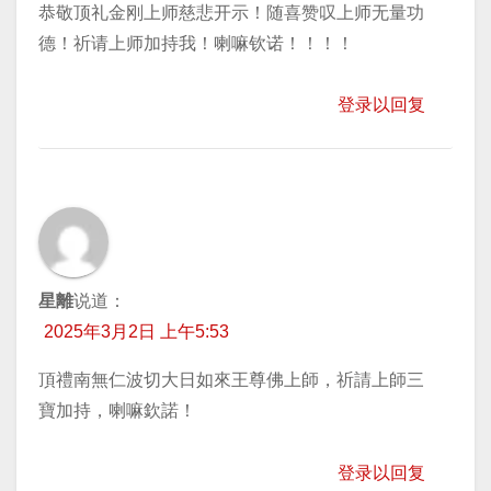
恭敬顶礼金刚上师慈悲开示！随喜赞叹上师无量功
德！祈请上师加持我！喇嘛钦诺！！！！
登录以回复
星離
说道：
2025年3月2日 上午5:53
頂禮南無仁波切大日如來王尊佛上師，祈請上師三
寶加持，喇嘛欽諾！
登录以回复