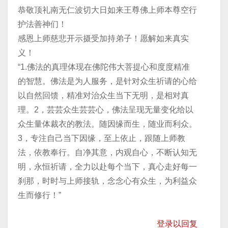
恭敬顶礼南无仁波切大日如来王尊佛上师本尊空行
护法善神们！
感恩上师慈悲开示摄受加持弟子！愿解如来真实
义！
“1.佛法的真理体现在佛陀伟大菩提心和度度精准
的智慧。佛法是为人服务，是针对众生祈请的心给
以自然回馈，精准对治众生当下无明，是相对真
理。2，芸芸众生芸芸心，佛法呈现无量变化给以
众生量体裁衣的教法。随因缘而生，随业而利众。
3，专注自己当下因缘，至上依止，跟随上师教
法，依教奉行。自净其意，内观自心，不断认知无
明，永恒祈请，全力以赴每个当下，真心走好每一
刹那，时时与上师接轨，念念心有众生，为利益众
生而修行！”
登录以回复