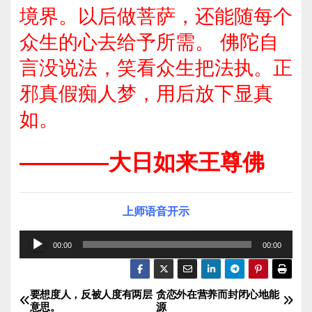
境界。以后做菩萨，还能随每个
众生的心去给予所需。 佛陀自
言没说法，笑看众生把法执。正
邪真假痴人梦，用后放下显真
如。
————大日如来王尊佛
上师语音开示
音
00:00
00:00
频
播
要想度人，反被人度有两层
贪恋外在营养而封闭心地能
文
放
意思。
源