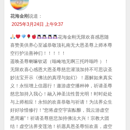
花海金刚
说道：
2025年3月24日 上午9:37
花海金刚无限欢喜感恩随
喜赞美供养心至诚恭敬顶礼南无大恩圣尊上师本尊
空行护法善神们！！！！！
遥唤圣尊喇嘛钦诺（嗡唵地无啊三托吽嗡吽 ）！
无限欢喜心感恩大恩圣尊慈悲灌顶加持不可思议圣
妙法宝开示《佛法的真理与如幻》！愿解如来真实
义！永恒增上信愿行！遨游虚空播种神，祈请圣尊
慈悲加持入我心！融入神圣法性普光明！时时处处
与上师相应！永恒的欢喜恭敬与祈请！为法界众生
好好珍惜修行！“您将虚空宇宙酝酿，我云游虚空
悉周遍”！祈请圣尊慈悲加持佛法大兴！宗教大团
结！虚空法界变莲池！祈愿具恩圣尊恒欢喜，虚空