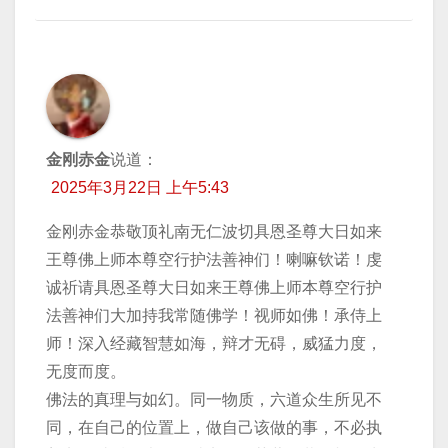
金刚赤金
说道：
2025年3月22日 上午5:43
金刚赤金恭敬顶礼南无仁波切具恩圣尊大日如来
王尊佛上师本尊空行护法善神们！喇嘛钦诺！虔
诚祈请具恩圣尊大日如来王尊佛上师本尊空行护
法善神们大加持我常随佛学！视师如佛！承侍上
师！深入经藏智慧如海，辩才无碍，威猛力度，
无度而度。
佛法的真理与如幻。同一物质，六道众生所见不
同，在自己的位置上，做自己该做的事，不必执