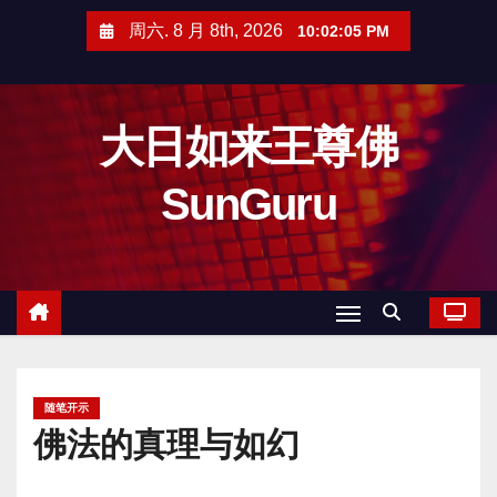
跳
周六. 8 月 8th, 2026
10:02:06 PM
至
内
容
大日如来王尊佛
SunGuru
随笔开示
佛法的真理与如幻