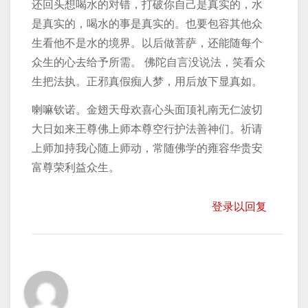
还回头想喝水的对错，打破你自己是真实的，水
是真实的，喝水的事是真实的。也要包容其他众
生看他不是水的境界。以后做菩萨，还能随每个
众生的心去给予所需。 佛陀自言没说法，笑看众
生把法执。正邪真假痴人梦，用后放下显真如。
喇嘛钦诺。金翅天母欢喜心头面顶礼南无仁波切
大日如来王尊佛上师本尊空行护法善神们。祈请
上师加持我心随上师动，常随佛学的雍容华贵安
富尊荣利益众生。
登录以回复