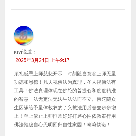
jgyj
说道：
2025年3月24日 上午9:17
顶礼感恩上师慈悲开示！时刻随喜意念上师无量
功德和恩德！凡夫视佛法为真理，圣人视佛法有
工具！佛法真理体现在佛陀的菩提心和度度精准
的智慧！法无定法无法生法法而不立。佛陀随众
生因缘给予量体裁衣的了义教法用后舍去步步增
上！至上依止上师恒常好好打磨心性依教奉行用
佛法摧破自心无明回归自性家园！喇嘛钦诺！