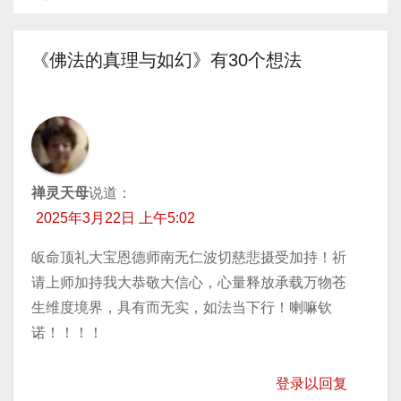
器
章
导
《佛法的真理与如幻》有30个想法
航
禅灵天母
说道：
2025年3月22日 上午5:02
皈命顶礼大宝恩德师南无仁波切慈悲摄受加持！祈
请上师加持我大恭敬大信心，心量释放承载万物苍
生维度境界，具有而无实，如法当下行！喇嘛钦
诺！！！！
登录以回复