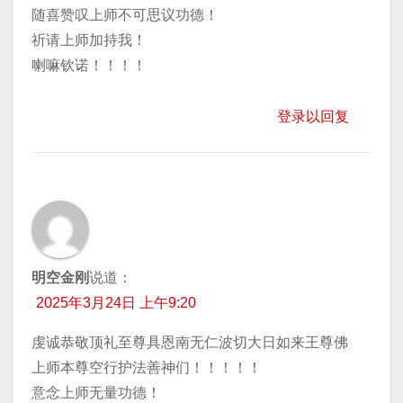
随喜赞叹上师不可思议功德！
祈请上师加持我！
喇嘛钦诺！！！！
登录以回复
明空金刚
说道：
2025年3月24日 上午9:20
虔诚恭敬顶礼至尊具恩南无仁波切大日如来王尊佛
上师本尊空行护法善神们！！！！！
意念上师无量功德！