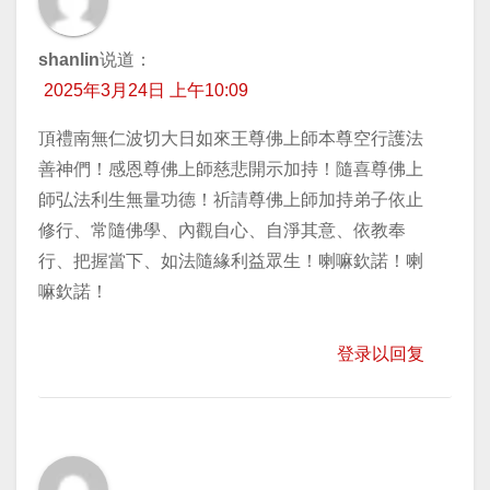
shanlin
说道：
2025年3月24日 上午10:09
頂禮南無仁波切大日如來王尊佛上師本尊空行護法
善神們！感恩尊佛上師慈悲開示加持！隨喜尊佛上
師弘法利生無量功德！祈請尊佛上師加持弟子依止
修行、常隨佛學、內觀自心、自淨其意、依教奉
行、把握當下、如法隨緣利益眾生！喇嘛欽諾！喇
嘛欽諾！
登录以回复