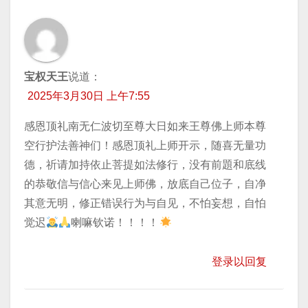
宝权天王
说道：
2025年3月30日 上午7:55
感恩顶礼南无仁波切至尊大日如来王尊佛上师本尊
空行护法善神们！感恩顶礼上师开示，随喜无量功
德，祈请加持依止菩提如法修行，没有前題和底线
的恭敬信与信心来见上师佛，放底自己位子，自净
其意无明，修正错误行为与自见，不怕妄想，自怕
觉迟
喇嘛钦诺！！！！
登录以回复