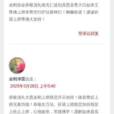
金刚赤金恭敬顶礼南无仁波切具恩圣尊大日如来王
尊佛上师本尊空行护法善神们！喇嘛钦诺！虔诚祈
请上师尊佛大加持！
登录以回复
金刚净莲
说道：
2025年3月28日 上午5:40
恭敬顶礼大恩金刚上师慈悲开示加持！随喜赞叹上
师无量功德！恭敬生万法。祈请上师慈悲加持我至
上依止上师，心地皈依，常随佛学！愿解如来真实