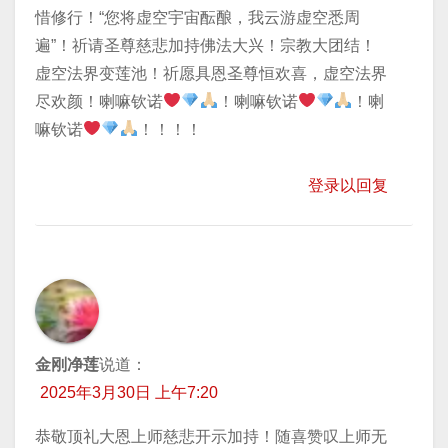
惜修行！“您将虚空宇宙酝酿，我云游虚空悉周
遍”！祈请圣尊慈悲加持佛法大兴！宗教大团结！
虚空法界变莲池！祈愿具恩圣尊恒欢喜，虚空法界
尽欢颜！喇嘛钦诺
！喇嘛钦诺
！喇
嘛钦诺
！！！！
登录以回复
金刚净莲
说道：
2025年3月30日 上午7:20
恭敬顶礼大恩上师慈悲开示加持！随喜赞叹上师无