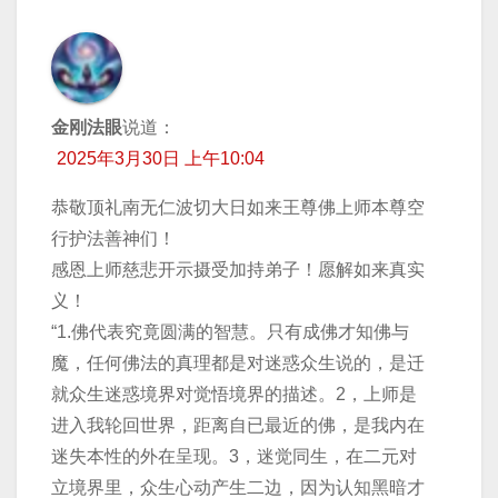
金刚法眼
说道：
2025年3月30日 上午10:04
恭敬顶礼南无仁波切大日如来王尊佛上师本尊空
行护法善神们！
感恩上师慈悲开示摄受加持弟子！愿解如来真实
义！
“1.佛代表究竟圆满的智慧。只有成佛才知佛与
魔，任何佛法的真理都是对迷惑众生说的，是迁
就众生迷惑境界对觉悟境界的描述。2，上师是
进入我轮回世界，距离自已最近的佛，是我内在
迷失本性的外在呈现。3，迷觉同生，在二元对
立境界里，众生心动产生二边，因为认知黑暗才