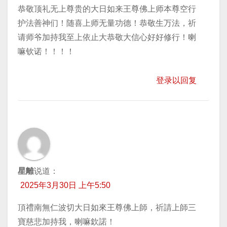
恭敬顶礼无上尊贵的大日如来王尊佛上师本尊空行
护法善神们！随喜上师无量功德！恭敬生万法，祈
请师爷加持我至上依止大恭敬大信心好好修行！喇
嘛钦诺！！！！
登录以回复
星離
说道：
2025年3月30日 上午5:50
頂禮南無仁波切大日如來王尊佛上師，祈請上師三
寶慈悲加持我，喇嘛欽諾！