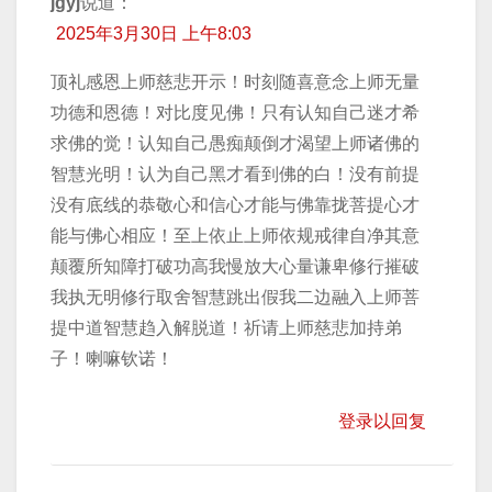
jgyj
说道：
2025年3月30日 上午8:03
顶礼感恩上师慈悲开示！时刻随喜意念上师无量
功德和恩德！对比度见佛！只有认知自己迷才希
求佛的觉！认知自己愚痴颠倒才渴望上师诸佛的
智慧光明！认为自己黑才看到佛的白！没有前提
没有底线的恭敬心和信心才能与佛靠拢菩提心才
能与佛心相应！至上依止上师依规戒律自净其意
颠覆所知障打破功高我慢放大心量谦卑修行摧破
我执无明修行取舍智慧跳出假我二边融入上师菩
提中道智慧趋入解脱道！祈请上师慈悲加持弟
子！喇嘛钦诺！
登录以回复