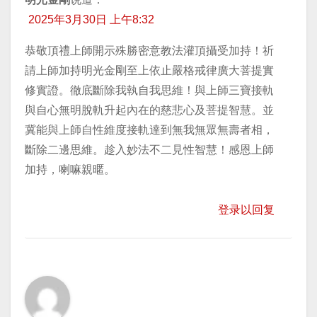
2025年3月30日 上午8:32
恭敬頂禮上師開示殊勝密意教法灌頂攝受加持！祈
請上師加持明光金剛至上依止嚴格戒律廣大菩提實
修實證。徹底斷除我執自我思維！與上師三寶接軌
與自心無明脫軌升起內在的慈悲心及菩提智慧。並
冀能與上師自性維度接軌達到無我無眾無壽者相，
斷除二邊思維。趁入妙法不二見性智慧！感恩上師
加持，喇嘛親暱。
登录以回复