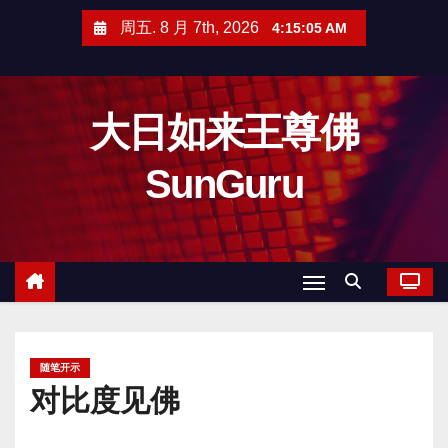
跳
周五. 8 月 7th, 2026
4:15:06 AM
至
内
容
大日如来王尊佛
SunGuru
随笔开示
对比度见佛