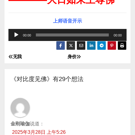
上师语音开示
音
00:00
00:00
频
播
无我
身价
文
放
器
章
《对比度见佛》有29个想法
导
航
金刚瑜伽
说道：
2025年3月28日 上午5:26