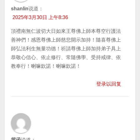
shanlin
说道：
2025年3月30日 上午8:36
頂禮南無仁波切大日如來王尊佛上師本尊空行護法
善神們！感恩尊佛上師慈悲開示加持！隨喜尊佛上
師弘法利生無量功德！祈請尊佛上師加持弟子具上
恭敬心信心、依止修行、常隨佛學、受持戒律、依
教奉行！喇嘛欽諾！喇嘛欽諾！
登录以回复
紫函
说道：