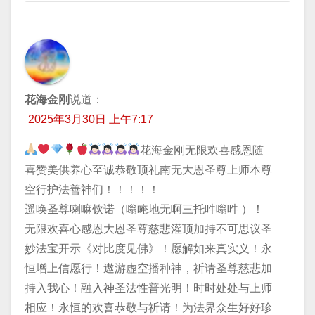
花海金刚
说道：
2025年3月30日 上午7:17
花海金刚无限欢喜感恩随
喜赞美供养心至诚恭敬顶礼南无大恩圣尊上师本尊
空行护法善神们！！！！！
遥唤圣尊喇嘛钦诺（嗡唵地无啊三托吽嗡吽 ）！
无限欢喜心感恩大恩圣尊慈悲灌顶加持不可思议圣
妙法宝开示《对比度见佛》！愿解如来真实义！永
恒增上信愿行！遨游虚空播种神，祈请圣尊慈悲加
持入我心！融入神圣法性普光明！时时处处与上师
相应！永恒的欢喜恭敬与祈请！为法界众生好好珍