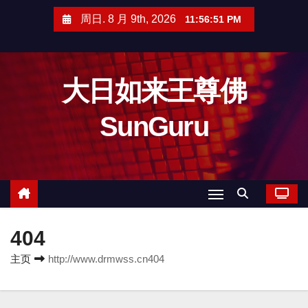
跳
周日. 8 月 9th, 2026
11:56:51 PM
至
内
容
大日如来王尊佛
SunGuru
404
主页
http://www.drmwss.cn404