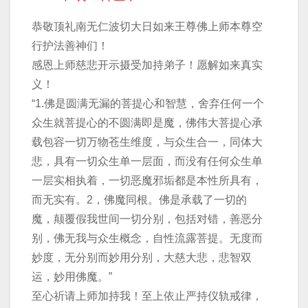
恭敬顶礼南无仁波切大日如来王尊佛上师本尊空
行护法善神们！
感恩上师慈悲开示摄受加持弟子！愿解如来真实
义！
“1.佛是圆满无漏的菩提心和智慧，舍弃任何一个
众生就菩提心的不圆满即是魔，佛伟大菩提心承
载包容一切万物苍生维度，与众生合一，同体大
悲，具有一切众生单一层面，而没有任何众生单
一层实相执着，一切恶魔邪垢都是本性所具有，
而无实有。2，佛魔同根。佛是承载了一切的
魔，颠覆假我世间一切分别，包括对错，善恶分
别，佛无我与众生概念，自性流露菩提。无度而
妙度，无分别而妙用分别，大慈大悲，悲智双
运，妙用佛魔。”
至心祈请上师加持我！至上依止严持仪轨戒律，