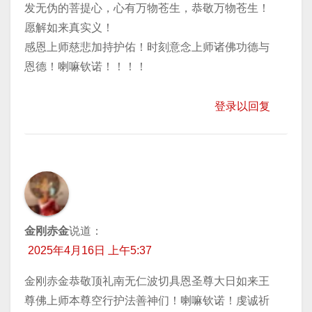
发无伪的菩提心，心有万物苍生，恭敬万物苍生！
愿解如来真实义！
感恩上师慈悲加持护佑！时刻意念上师诸佛功德与
恩德！喇嘛钦诺！！！！
登录以回复
金刚赤金
说道：
2025年4月16日 上午5:37
金刚赤金恭敬顶礼南无仁波切具恩圣尊大日如来王
尊佛上师本尊空行护法善神们！喇嘛钦诺！虔诚祈