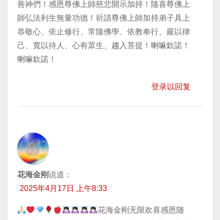
善神們！感恩尊佛上師慈悲開示加持！隨喜尊佛上
師弘法利生無量功德！祈請尊佛上師加持弟子具上
恭敬心、依止修行、常隨佛學、依教奉行、嚴以律
己、寬以待人、心有眾生、趨入菩提！喇嘛欽諾！
喇嘛欽諾！
登录以回复
花海金刚
说道：
2025年4月17日 上午8:33
花海金刚无限欢喜感恩随