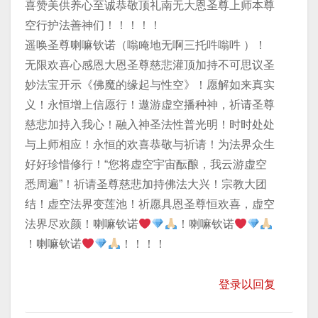
喜赞美供养心至诚恭敬顶礼南无大恩圣尊上师本尊
空行护法善神们！！！！！
遥唤圣尊喇嘛钦诺（嗡唵地无啊三托吽嗡吽 ）！
无限欢喜心感恩大恩圣尊慈悲灌顶加持不可思议圣
妙法宝开示《佛魔的缘起与性空》！愿解如来真实
义！永恒增上信愿行！遨游虚空播种神，祈请圣尊
慈悲加持入我心！融入神圣法性普光明！时时处处
与上师相应！永恒的欢喜恭敬与祈请！为法界众生
好好珍惜修行！“您将虚空宇宙酝酿，我云游虚空
悉周遍”！祈请圣尊慈悲加持佛法大兴！宗教大团
结！虚空法界变莲池！祈愿具恩圣尊恒欢喜，虚空
法界尽欢颜！喇嘛钦诺
！喇嘛钦诺
！喇嘛钦诺
！！！！
登录以回复