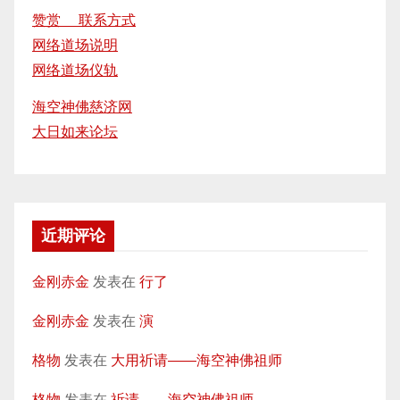
赞赏 联系方式
网络道场说明
网络道场仪轨
海空神佛慈济网
大日如来论坛
近期评论
金刚赤金
发表在
行了
金刚赤金
发表在
演
格物
发表在
大用祈请——海空神佛祖师
格物
发表在
祈请——海空神佛祖师