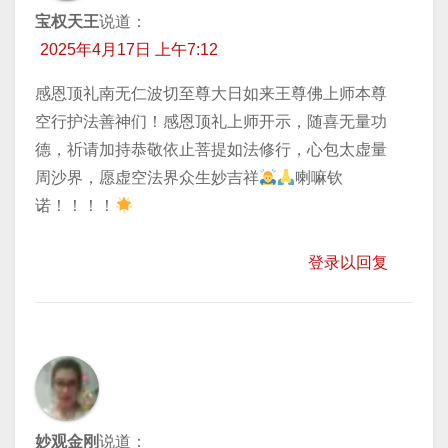
宝权天王
说道：
2025年4月17日 上午7:12
感恩顶礼南无仁波切至尊大日如来王尊佛上师本尊
空行护法善神们！感恩顶礼上师开示，随喜无量功
德，祈请加持恭敬依止菩提如法修行，心包太虚量
周沙界，愿虚空法界众生妙吉祥
喇嘛钦
诺！！！！
登录以回复
妙观金刚
说道：