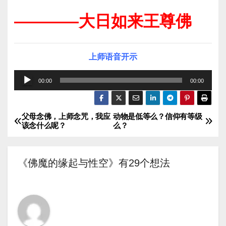
————大日如来王尊佛
上师语音开示
音
00:00
00:00
频
播
父母念佛，上师念咒，我应
动物是低等么？信仰有等级
文
放
该念什么呢？
么？
器
章
导
《佛魔的缘起与性空》有29个想法
航