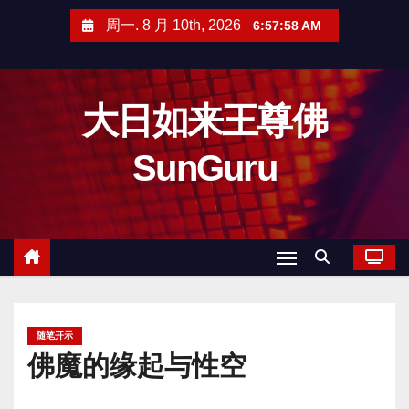
跳
周一. 8 月 10th, 2026
6:57:59 AM
至
内
容
大日如来王尊佛
SunGuru
随笔开示
佛魔的缘起与性空