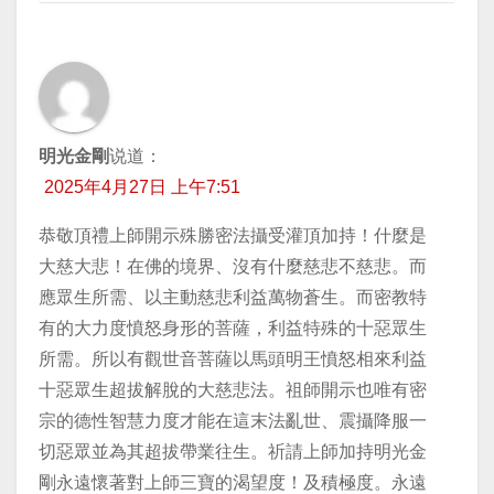
明光金剛
说道：
2025年4月27日 上午7:51
恭敬頂禮上師開示殊勝密法攝受灌頂加持！什麼是
大慈大悲！在佛的境界、沒有什麼慈悲不慈悲。而
應眾生所需、以主動慈悲利益萬物蒼生。而密教特
有的大力度憤怒身形的菩薩，利益特殊的十惡眾生
所需。所以有觀世音菩薩以馬頭明王憤怒相來利益
十惡眾生超拔解脫的大慈悲法。祖師開示也唯有密
宗的德性智慧力度才能在這末法亂世、震攝降服一
切惡眾並為其超拔帶業往生。祈請上師加持明光金
剛永遠懷著對上師三寶的渴望度！及積極度。永遠