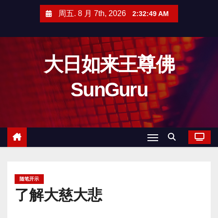
跳
周五. 8 月 7th, 2026
2:32:51 AM
至
内
容
大日如来王尊佛
SunGuru
随笔开示
了解大慈大悲