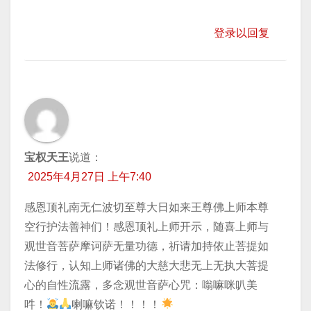
登录以回复
宝权天王
说道：
2025年4月27日 上午7:40
感恩顶礼南无仁波切至尊大日如来王尊佛上师本尊
空行护法善神们！感恩顶礼上师开示，随喜上师与
观世音菩萨摩诃萨无量功德，祈请加持依止菩提如
法修行，认知上师诸佛的大慈大悲无上无执大菩提
心的自性流露，多念观世音萨心咒：嗡嘛咪叭美
吽！
喇嘛钦诺！！！！