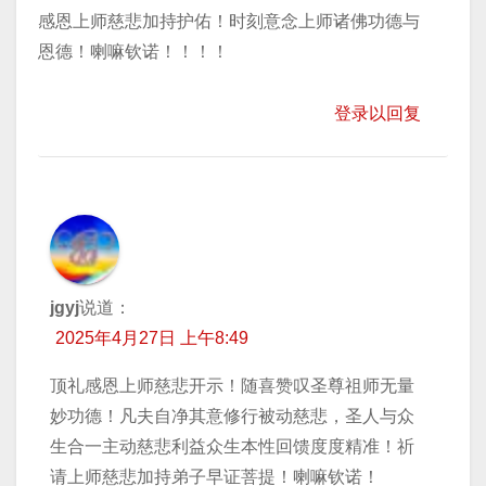
感恩上师慈悲加持护佑！时刻意念上师诸佛功德与
恩德！喇嘛钦诺！！！！
登录以回复
jgyj
说道：
2025年4月27日 上午8:49
顶礼感恩上师慈悲开示！随喜赞叹圣尊祖师无量
妙功德！凡夫自净其意修行被动慈悲，圣人与众
生合一主动慈悲利益众生本性回馈度度精准！祈
请上师慈悲加持弟子早证菩提！喇嘛钦诺！