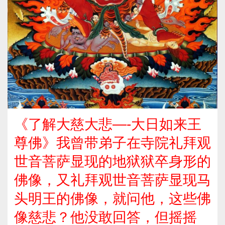
《了解大慈大悲—-大日如来王
尊佛》我曾带弟子在寺院礼拜观
世音菩萨显现的地狱狱卒身形的
佛像，又礼拜观世音菩萨显现马
头明王的佛像，就问他，这些佛
像慈悲？他没敢回答，但摇摇