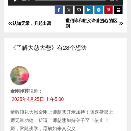
00:00
00:00
频
播
世俗谛和胜义谛菩提心的区
文
放
认知无常，升起出离
别
器
章
导
《了解大慈大悲》有28个想法
航
金刚净莲
说道：
2025年4月25日 上午5:00
恭敬顶礼大恩金刚上师慈悲开示加持！随喜赞叹上
师无量功德！祈请上师慈悲加持弟子至上依止上
师，常随佛学，愿解如来真实义！