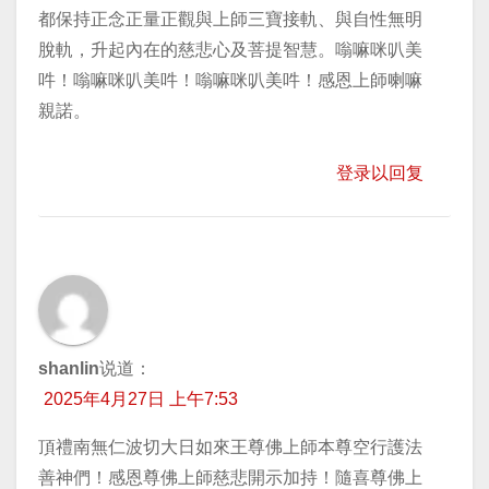
都保持正念正量正觀與上師三寶接軌、與自性無明
脫軌，升起內在的慈悲心及菩提智慧。嗡嘛咪叭美
吽！嗡嘛咪叭美吽！嗡嘛咪叭美吽！感恩上師喇嘛
親諾。
登录以回复
shanlin
说道：
2025年4月27日 上午7:53
頂禮南無仁波切大日如來王尊佛上師本尊空行護法
善神們！感恩尊佛上師慈悲開示加持！隨喜尊佛上