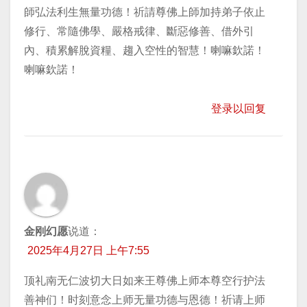
師弘法利生無量功德！祈請尊佛上師加持弟子依止
修行、常隨佛學、嚴格戒律、斷惡修善、借外引
內、積累解脫資糧、趨入空性的智慧！喇嘛欽諾！
喇嘛欽諾！
登录以回复
金刚幻愿
说道：
2025年4月27日 上午7:55
顶礼南无仁波切大日如来王尊佛上师本尊空行护法
善神们！时刻意念上师无量功德与恩德！祈请上师