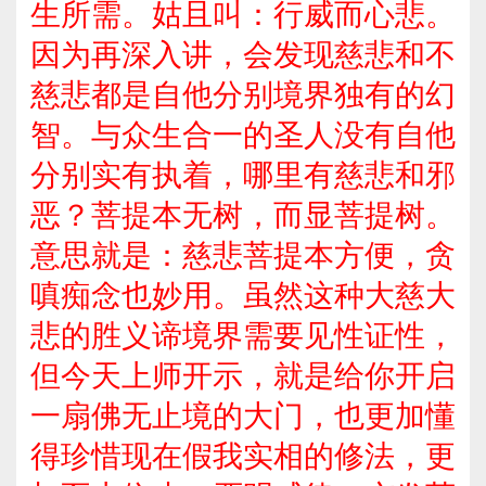
生所需。姑且叫：行威而心悲。
因为再深入讲，会发现慈悲和不
慈悲都是自他分别境界独有的幻
智。与众生合一的圣人没有自他
分别实有执着，哪里有慈悲和邪
恶？菩提本无树，而显菩提树。
意思就是：慈悲菩提本方便，贪
嗔痴念也妙用。虽然这种大慈大
悲的胜义谛境界需要见性证性，
但今天上师开示，就是给你开启
一扇佛无止境的大门，也更加懂
得珍惜现在假我实相的修法，更