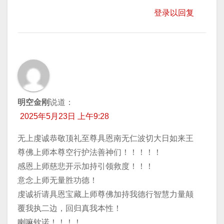
登录以回复
明空金刚
说道：
2025年5月23日 上午9:28
无上虔诚恭敬顶礼至尊具恩南无仁波切大日如来王
尊佛上师本尊空行护法善神们！！！！！
感恩上师慈悲开示加持引领救度！！！
意念上师无量胜功德！
虔诚祈请具恩宝藏上师尊佛加持我德行智慧力量颠
覆我执二边，回归真我本性！
喇嘛钦诺！！！！