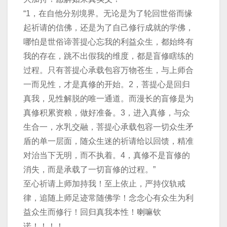
“1，在自他分别境界。无论是为了轮回世俗而缘
起祈请的信佛，还是为了自己修行成就的学佛，
哪怕是世俗谛菩提心忘我的利益众生，都始终有
我的存在，跳不出假我的维度，都是盲修瞎练的
过程。只有菩提心承载包容万物苍生，与上师合
一而见性，才是真修的开始。2，菩提心是回归
真我，见性解脱的唯一通道。而漫长的盲修是为
真修积累资粮，做好准备。3，进入真修，与众
生合一，水乳交融，菩提心承载包容一切众生矛
盾的单一层面，随众生迷的祈请给以回馈，精准
对治当下无明，而不执着。4，真修不是盲修的
消失，而是承载了一切盲修的过程。”
至心祈请上师加持我！至上依止，严持仪轨戒
律，追随上师足迹常随佛学！念念心有众生为利
益众生而修行！回归真我本性！喇嘛钦
诺！！！！