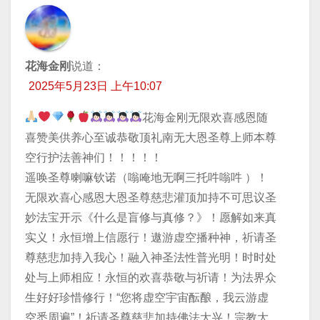
花海金刚
说道：
2025年5月23日 上午10:07
花海金刚无限欢喜感恩随
喜赞美供养心至诚恭敬顶礼南无大恩圣尊上师本尊
空行护法善神们！！！！！
遥唤圣尊喇嘛钦诺（嗡唵地无啊三托吽嗡吽 ）！
无限欢喜心感恩大恩圣尊慈悲灌顶加持不可思议圣
妙法宝开示《什么是盲修与真修？》！愿解如来真
实义！永恒增上信愿行！遨游虚空播种神，祈请圣
尊慈悲加持入我心！融入神圣法性普光明！时时处
处与上师相应！永恒的欢喜恭敬与祈请！为法界众
生好好珍惜修行！“您将虚空宇宙酝酿，我云游虚
空悉周遍”！祈请圣尊慈悲加持佛法大兴！宗教大