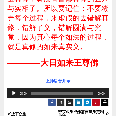
与实相了。所以要记住：不要糊
弄每个过程，来虚假的去错解真
修，错解了义，错解圆满与究
竟，因为真心每个如法的过程，
就是真修的如来真实义。
————大日如来王尊佛
上师语音开示
音
00:00
00:00
频
播
密宗即身成佛需要量身定制
文
放
放下众生