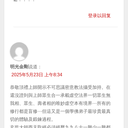
登录以回复
明光金剛
说道：
2025年5月23日 上午8:34
恭敬頂禮上師開示不可思議密意教法攝受加持。在
還沒證到與上師眾生合一承載虛空法界一切眾生無
我相、眾生、壽者相的唯妙虛空本有境界⋯所有的
修行都是盲修⋯但這又是一個學佛弟子最珍貴最真
切的體驗及鍛鍊過程。
玄奘大師西天取經必須經歷九九八十一難少一難都