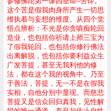
参修佛陀第一课四圣谛–苦谛。
这个苦是假我肉身所产生一切思
维执着与妄想的维度。从四个觉
悟点辨析：不光是你贪嗔痴轮回
造业，也包括你祈请上师三宝为
了假我轮回，也包括你修行佛法
出离解脱，也包括你要利益众生
广发菩提，甚至无我利他的修
法，都在这个我的视角中。乃至
于善法，菩提，无一不是在假我
实相，自他分别中显现。而慈悲
菩提又是信众回归真我，见性解
脱的唯一通道，直至与依止自性