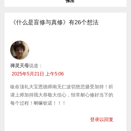
佛法
器
章
导
《什么是盲修与真修》有26个想法
航
禅灵天母
说道：
2025年5月21日 上午5:06
皈命顶礼大宝恩德师南无仁波切慈悲摄受加持！祈
请上师加持我大恭敬大信心，恒常耐心修好当下的
每个过程！喇嘛钦诺！！！
登录以回复