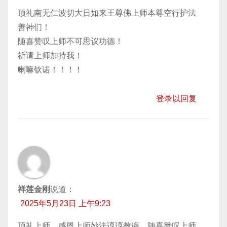
顶礼南无仁波切大日如来王尊佛上师本尊空行护法
善神们！
随喜赞叹上师不可思议功德！
祈请上师加持我！
喇嘛钦诺！！！！
登录以回复
祥莲金刚
说道：
2025年5月23日 上午9:23
顶礼上师，感恩上师妙法谆谆教诲，随喜赞叹上师