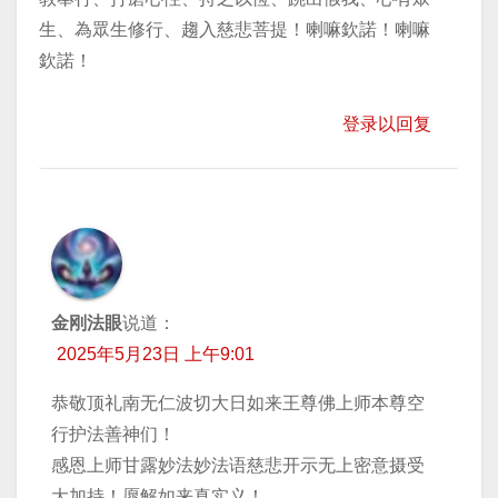
生、為眾生修行、趨入慈悲菩提！喇嘛欽諾！喇嘛
欽諾！
登录以回复
金刚法眼
说道：
2025年5月23日 上午9:01
恭敬顶礼南无仁波切大日如来王尊佛上师本尊空
行护法善神们！
感恩上师甘露妙法妙法语慈悲开示无上密意摄受
大加持！愿解如来真实义！