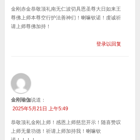
金刚赤金恭敬顶礼南无仁波切具恩圣尊大日如来王
尊佛上师本尊空行护法善神们！喇嘛钦诺！虔诚祈
请上师尊佛加持！
登录以回复
金刚瑜伽
说道：
2025年5月21日 上午5:49
恭敬顶礼金刚上师！感恩上师慈悲开示！随喜赞叹
上师无量功德！祈请上师加持我！喇嘛钦
诺！！！！