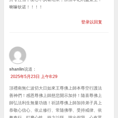
喇嘛钦诺！！！！
登录以回复
shanlin
说道：
2025年5月23日 上午8:29
頂禮南無仁波切大日如來王尊佛上師本尊空行護法
善神們！感恩尊佛上師慈悲開示加持！隨喜尊佛上
師弘法利生無量功德！祈請尊佛上師加持弟子具上
恭敬心信心、依止修行、常隨佛學、受持戒律、依
教奉行、打磨心性、持之以恆、跳出假我、心有眾