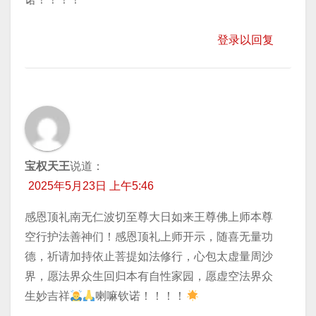
登录以回复
宝权天王
说道：
2025年5月23日 上午5:46
感恩顶礼南无仁波切至尊大日如来王尊佛上师本尊
空行护法善神们！感恩顶礼上师开示，随喜无量功
德，祈请加持依止菩提如法修行，心包太虚量周沙
界，愿法界众生回归本有自性家园，愿虚空法界众
生妙吉祥
喇嘛钦诺！！！！