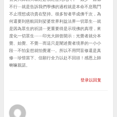
不行⋯就是告訴我們學佛的過程就是本命不息戰鬥
不止理想成功貴在堅持。很多智者早成佛千次，為
何還要到慈航回到娑婆世界利益法界一切眾生⋯就
是因為眾生的祈請⋯更重要得是示現佛的真理，來
度化一切眾生⋯⋯印光大師曾開示：光覺者就分本
覺、始覺、不覺⋯而這只是闡述覺者境界的一小小
段⋯不怕妄想就怕覺遲⋯。所以不用問盲修還是真
修⋯珍惜當下、信願行全力以赴不回頭！感恩上師
喇嘛親諾。
登录以回复