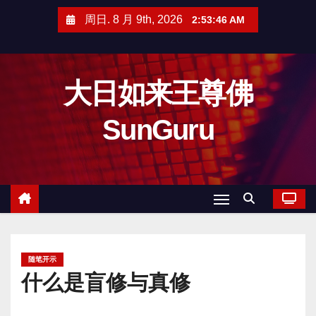
跳
周日. 8 月 9th, 2026
2:53:47 AM
至
内
容
大日如来王尊佛
SunGuru
随笔开示
什么是盲修与真修