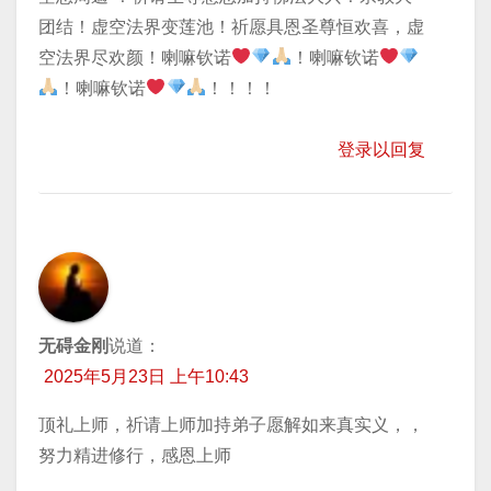
团结！虚空法界变莲池！祈愿具恩圣尊恒欢喜，虚
空法界尽欢颜！喇嘛钦诺
！喇嘛钦诺
！喇嘛钦诺
！！！！
登录以回复
无碍金刚
说道：
2025年5月23日 上午10:43
顶礼上师，祈请上师加持弟子愿解如来真实义，，
努力精进修行，感恩上师