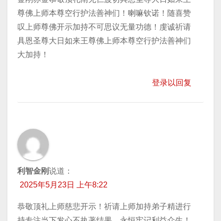
尊佛上师本尊空行护法善神们！喇嘛钦诺！随喜赞
叹上师尊佛开示加持不可思议无量功德！虔诚祈请
具恩圣尊大日如来王尊佛上师本尊空行护法善神们
大加持！
登录以回复
利智金刚
说道：
2025年5月23日 上午8:22
恭敬顶礼上师慈悲开示！祈请上师加持弟子精进行
持专注当下发心不执著结果，永恒牢记利益众生！