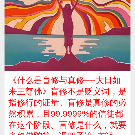
《什么是盲修与真修—-大日如
来王尊佛》盲修不是贬义词，是
指修行的证量。盲修是真修的必
然积累，且99.9999%的信徒都
在这个阶段。盲修是什么，就要