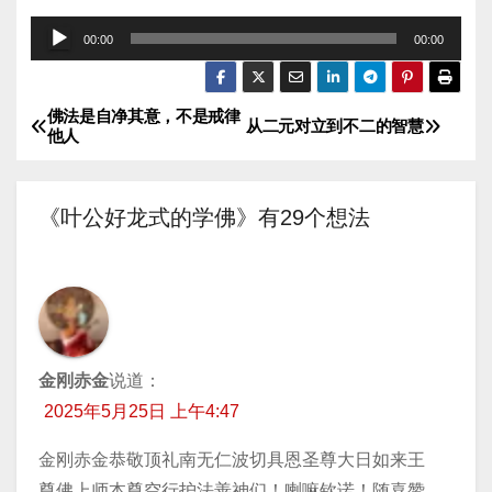
音
00:00
00:00
频
播
佛法是自净其意，不是戒律
文
放
从二元对立到不二的智慧
他人
器
章
导
《叶公好龙式的学佛》有29个想法
航
金刚赤金
说道：
2025年5月25日 上午4:47
金刚赤金恭敬顶礼南无仁波切具恩圣尊大日如来王
尊佛上师本尊空行护法善神们！喇嘛钦诺！随喜赞