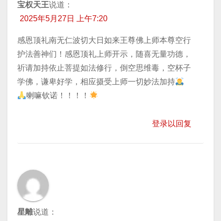
宝权天王
说道：
2025年5月27日 上午7:20
感恩顶礼南无仁波切大日如来王尊佛上师本尊空行
护法善神们！感恩顶礼上师开示，随喜无量功德，
祈请加持依止菩提如法修行，倒空思维毒，空杯子
学佛，谦卑好学，相应摄受上师一切妙法加持
喇嘛钦诺！！！！
登录以回复
星離
说道：