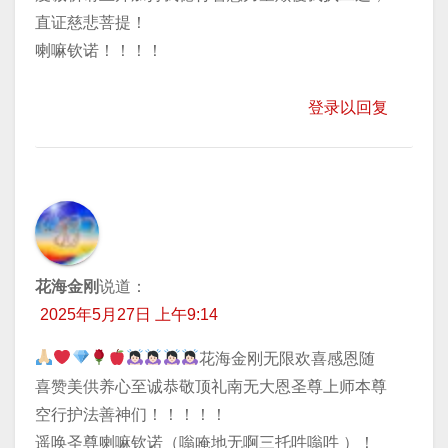
直证慈悲菩提！
喇嘛钦诺！！！！
登录以回复
花海金刚
说道：
2025年5月27日 上午9:14
花海金刚无限欢喜感恩随
喜赞美供养心至诚恭敬顶礼南无大恩圣尊上师本尊
空行护法善神们！！！！！
遥唤圣尊喇嘛钦诺（嗡唵地无啊三托吽嗡吽 ）！