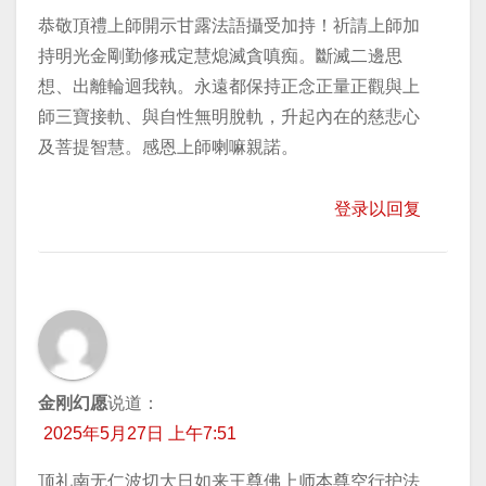
恭敬頂禮上師開示甘露法語攝受加持！祈請上師加
持明光金剛勤修戒定慧熄滅貪嗔痴。斷滅二邊思
想、出離輪迴我執。永遠都保持正念正量正觀與上
師三寶接軌、與自性無明脫軌，升起內在的慈悲心
及菩提智慧。感恩上師喇嘛親諾。
登录以回复
金刚幻愿
说道：
2025年5月27日 上午7:51
顶礼南无仁波切大日如来王尊佛上师本尊空行护法