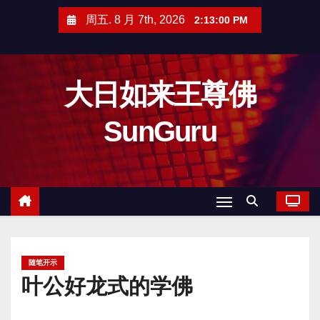
跳
周五. 8 月 7th, 2026
2:13:01 PM
至
内
容
大日如来王尊佛
SunGuru
随笔开示
叶公好龙式的学佛