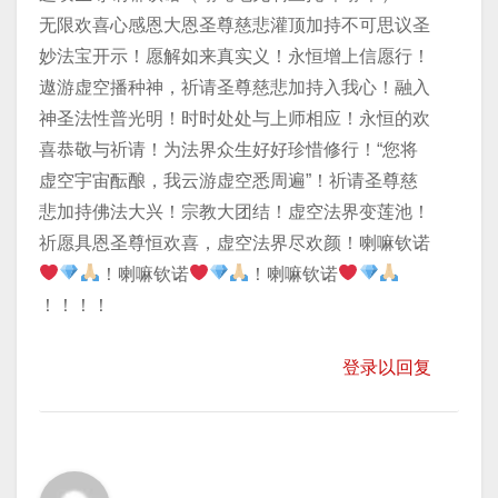
无限欢喜心感恩大恩圣尊慈悲灌顶加持不可思议圣
妙法宝开示！愿解如来真实义！永恒增上信愿行！
遨游虚空播种神，祈请圣尊慈悲加持入我心！融入
神圣法性普光明！时时处处与上师相应！永恒的欢
喜恭敬与祈请！为法界众生好好珍惜修行！“您将
虚空宇宙酝酿，我云游虚空悉周遍”！祈请圣尊慈
悲加持佛法大兴！宗教大团结！虚空法界变莲池！
祈愿具恩圣尊恒欢喜，虚空法界尽欢颜！喇嘛钦诺
！喇嘛钦诺
！喇嘛钦诺
！！！！
登录以回复