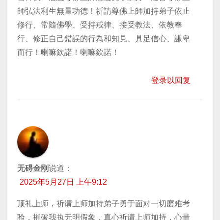
師弘法利生無量功德！祈請尊佛上師加持弟子依止
修行、常隨佛學、受持戒律、接受教法、依教奉
行、修正自己錯誤的行為和知見、具足信心、謙卑
而行！喇嘛欽諾！喇嘛欽諾！
登录以回复
无碍金刚
说道：
2025年5月27日 上午9:12
顶礼上师，祈请上师加持弟子勇于面对一切磨难考
验，摧破我执无明假象，真心祈请上师加持，心量