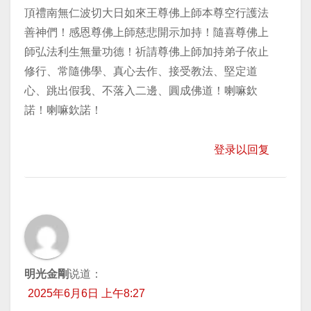
頂禮南無仁波切大日如來王尊佛上師本尊空行護法
善神們！感恩尊佛上師慈悲開示加持！隨喜尊佛上
師弘法利生無量功德！祈請尊佛上師加持弟子依止
修行、常隨佛學、真心去作、接受教法、堅定道
心、跳出假我、不落入二邊、圓成佛道！喇嘛欽
諾！喇嘛欽諾！
登录以回复
明光金剛
说道：
2025年6月6日 上午8:27