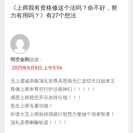
章
《上师我有资格修这个法吗？命不好，努
导
力有用吗？》有27个想法
航
明空金刚
说道：
2025年6月6日 上午5:54
无上虔诚恭敬顶礼至尊具恩南无仁波切大日如来王
尊佛上师本尊空行护法善神们！！！！！
感恩上师慈悲开示加持引领！！！
意念上师无量功德！
祈请大宝上师加持我德行智慧力量做个强者智者！
顶礼圣尊喇嘛钦诺！！！！