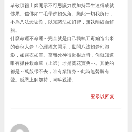
恭敬頂禮上師開示不可思議力度加持眾生速得成就
佛果。信佛如牛毛學佛如兔角。願此一切我所行，
不為八法念垢染，以知諸法如幻智，無執離縛而解
脱。
什麼命運不命運⋯完全就是自己我執五毒編造出來
的春秋大夢！心經經文開示，世間八法如夢幻泡
影，如露衣如電。當離死神很近很近時，你就知道
唯有抓住救命草（上師）才是葵花寶典⋯。其他的
都是～萬般帶不去，唯有業隨身⋯此時無聲勝有
聲。感恩上師加持，喇嘛親諾。
登录以回复