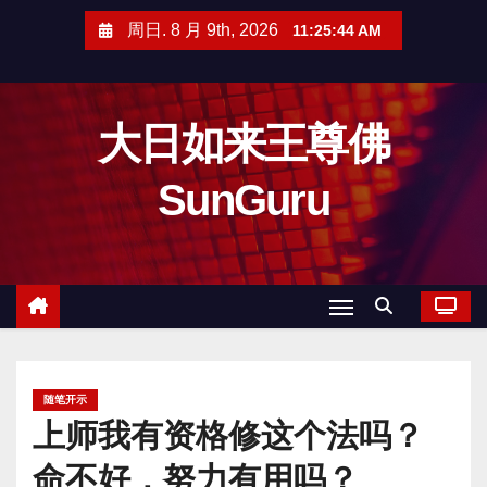
跳
周日. 8 月 9th, 2026
11:25:46 AM
至
内
容
大日如来王尊佛
SunGuru
随笔开示
上师我有资格修这个法吗？
命不好，努力有用吗？