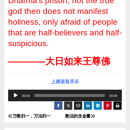
Dharma’s prison, not the true
god then does not manifest
holiness, only afraid of people
that are half-believers and half-
suspicious.
————大日如来王尊佛
上师语音开示
音
00:00
00:00
频
播
万教归一，万法归一
教法的含金量
文
放
器