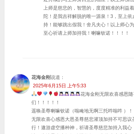
上师是慈悲的，智慧的，度度精准的利益
陀！是我吉祥解脱的唯一源泉！3，至上依
持！能够跳出假我！舍凡夫心！以上师心为
至心祈请上师加持我！喇嘛钦诺！！！！
花海金刚
说道：
2025年6月15日 上午5:33
花海金刚无限欢喜感恩随
们！！！！！
遥唤圣尊喇嘛钦诺（嗡唵地无啊三托吽嗡吽 ）！
无限欢喜心感恩大恩圣尊慈悲灌顶加持不可思议
行！遨游虚空播种神，祈请圣尊慈悲加持入我心