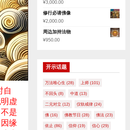
¥
3,000.00
修行必请佛像
¥
2,000.00
周边加持法物
¥
950.00
开示话题
万法唯心生
(28)
上师
(101)
时自
不回头
(8)
中道
(13)
无明虚
二元对立
(12)
仪轨戒律
(24)
，不是
佛
(16)
佛教节日
(28)
佛法
(23)
。因缘
依止
(86)
信仰
(19)
信心
(29)