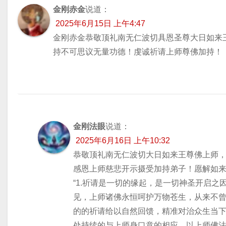
金刚赤金
说道：
2025年6月15日 上午4:47
金刚赤金恭敬顶礼南无仁波切具恩圣尊大日如来
持不可思议无量功德！虔诚祈请上师尊佛加持！
金刚法眼
说道：
2025年6月16日 上午10:32
恭敬顶礼南无仁波切大日如来王尊佛上师
​感恩上师慈悲开示摄受加持弟子！愿解如
​“1.祈请是一切的缘起，是一切神圣开启
见，上师诸佛永恒呵护万物苍生，从来不
的的祈请给以自然回馈，精准对治众生当下
处持续的与上师身口意的相应，以上师佛