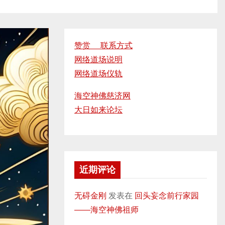
赞赏 联系方式
网络道场说明
网络道场仪轨
海空神佛慈济网
大日如来论坛
近期评论
无碍金刚
发表在
回头妄念前行家园
——海空神佛祖师