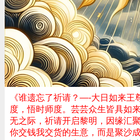
《谁遗忘了祈请？—-大日如来王
度，悟时师度。芸芸众生皆具如
无之际，祈请开启黎明，因缘汇
你交钱我交货的生意，而是聚沙