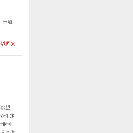
增
高
开示加
或
降
低
录以回复
音
量
。
不能照
随众生迷
时时处
永远深信