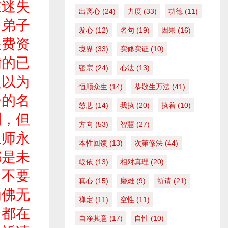
在迷失
出离心
(24)
力度
(33)
功德
(11)
多弟子
发心
(12)
名句
(19)
因果
(16)
浪费资
境界
(33)
实修实证
(10)
满的已
密宗
(24)
心法
(13)
定以为
恒顺众生
(14)
恭敬生万法
(41)
子的名
慈悲
(14)
我执
(20)
执着
(10)
到，但
方向
(53)
智慧
(27)
上师永
本性回馈
(13)
次第修法
(44)
都是未
皈依
(13)
相对真理
(20)
，不要
真心
(15)
磨难
(9)
祈请
(21)
为佛无
禅定
(11)
空性
(11)
，都在
自净其意
(17)
自性
(10)