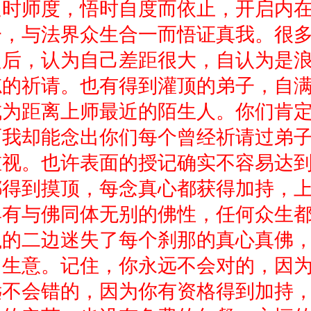
迷时师度，悟时自度而依止，开启内
一，与法界众生合一而悟证真我。很
定后，认为自己差距很大，自认为是
忘的祈请。也有得到灌顶的弟子，自
成为距离上师最近的陌生人。你们肯
而我却能念出你们每个曾经祈请过弟
重视。也许表面的授记确实不容易达
都得到摸顶，每念真心都获得加持，
具有与佛同体无别的佛性，任何众生
执的二边迷失了每个刹那的真心真佛
回生意。记住，你永远不会对的，因
远不会错的，因为你有资格得到加持