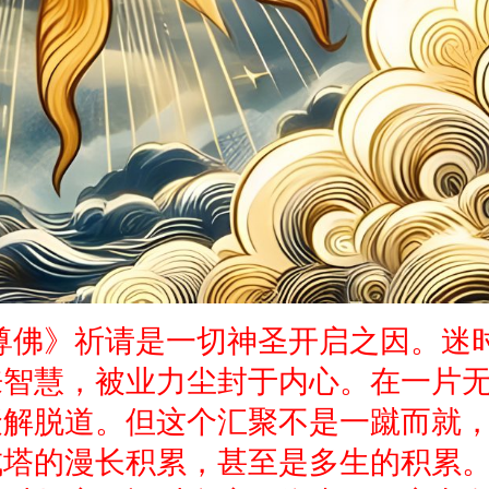
尊佛》祈请是一切神圣开启之因。迷
来智慧，被业力尘封于内心。在一片
聚解脱道。但这个汇聚不是一蹴而就
成塔的漫长积累，甚至是多生的积累