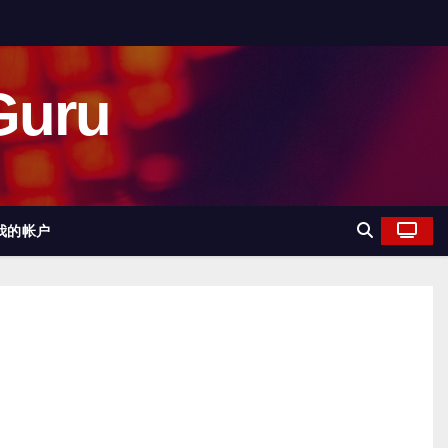
uru
我的帐户