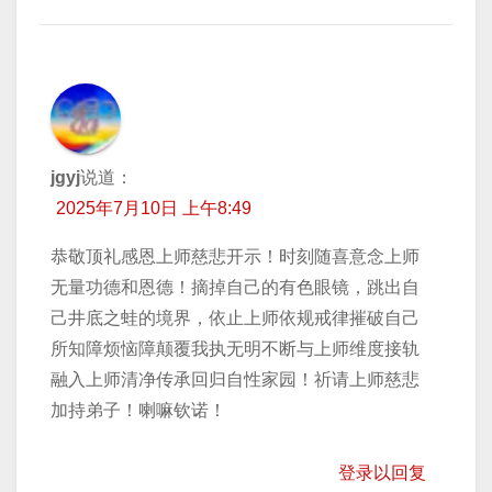
jgyj
说道：
2025年7月10日 上午8:49
恭敬顶礼感恩上师慈悲开示！时刻随喜意念上师
无量功德和恩德！摘掉自己的有色眼镜，跳出自
己井底之蛙的境界，依止上师依规戒律摧破自己
所知障烦恼障颠覆我执无明不断与上师维度接轨
融入上师清净传承回归自性家园！祈请上师慈悲
加持弟子！喇嘛钦诺！
登录以回复