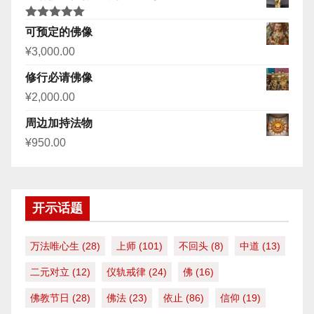
评分
5.00
可预定的佛像
&sol; 5
¥
3,000.00
修行必请佛像
¥
2,000.00
周边加持法物
¥
950.00
开示话题
万法唯心生
(28)
上师
(101)
不回头
(8)
中道
(13)
二元对立
(12)
仪轨戒律
(24)
佛
(16)
佛教节日
(28)
佛法
(23)
依止
(86)
信仰
(19)