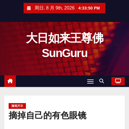
跳
周日. 8 月 9th, 2026
4:33:51 PM
至
内
容
大日如来王尊佛
SunGuru
随笔开示
摘掉自己的有色眼镜