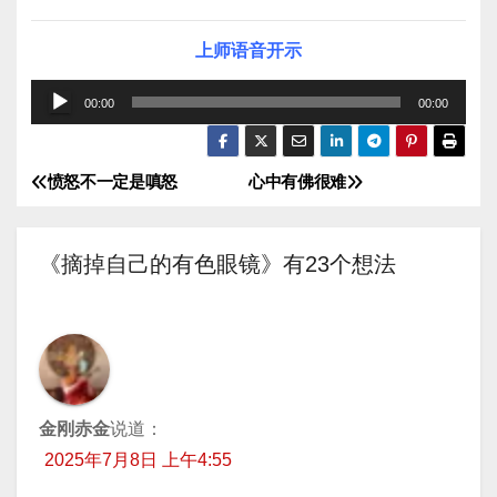
上师语音开示
音
00:00
00:00
频
播
愤怒不一定是嗔怒
心中有佛很难
文
放
器
章
《摘掉自己的有色眼镜》有23个想法
导
航
金刚赤金
说道：
2025年7月8日 上午4:55