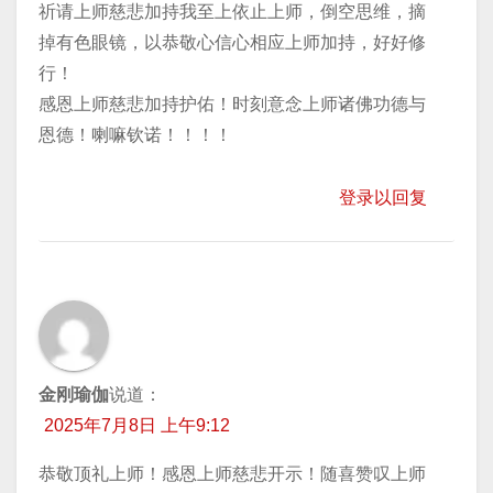
祈请上师慈悲加持我至上依止上师，倒空思维，摘
掉有色眼镜，以恭敬心信心相应上师加持，好好修
行！
感恩上师慈悲加持护佑！时刻意念上师诸佛功德与
恩德！喇嘛钦诺！！！！
登录以回复
金刚瑜伽
说道：
2025年7月8日 上午9:12
恭敬顶礼上师！感恩上师慈悲开示！随喜赞叹上师