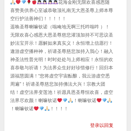
花海金刚无限欢喜感恩随
喜赞美供养心至诚恭敬顶礼南无大恩圣尊上师本尊
空行护法善神们！！！！！
遥唤圣尊喇嘛钦诺（嗡唵地无啊三托吽嗡吽 ）！
无限欢喜心感恩大恩圣尊慈悲灌顶加持不可思议圣
妙法宝开示！愿解如来真实义！永恒增上信愿行！
遨游虚空播种神，祈请圣尊慈悲加持入我心！融入
神圣法性普光明！时时处处与上师相应！永恒的欢
喜恭敬与祈请！为法界众生好好珍惜修行！回归本
源福慧圆满！“您将虚空宇宙酝酿，我云游虚空悉
周遍”！祈请圣尊慈悲加持佛法大兴！宗教大团
结！虚空法界变莲池！祈愿具恩圣尊恒欢喜，虚空
法界尽欢颜！喇嘛钦诺
！喇嘛钦诺
！喇嘛钦诺
！！！！
登录以回复