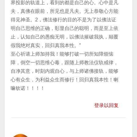
界投影的轨道上，看到的都是自己的心。心中是凡
夫，真佛在眼前，所见也是凡夫。无上恭敬心方能
得见神圣。2，佛法修行的目的不是为了以佛法证
明自己思维的正确，彰显自己的聪明，而是至上依
止，认知自己的愚痴无明，以佛法摧破我执，颠覆
假我绝对真实，回归真我本性。”
至心祈请上师加持我！能够打破一切所知障烦恼
障，倒空一切思维心毒，跟随上师教法仪轨戒律，
自净其意，时刻内观自心，与上师诸佛接轨，能够
心有众生，为利益众生而修行！回归真我本性！喇
嘛钦诺！！！！
登录以回复