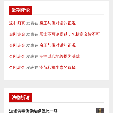
近期评论
返朴归真
发表在
魔王与佛对话的正观
金刚赤金
发表在
居士不可论僧过，包括定义皆不可
金刚赤金
发表在
魔王与佛对话的正观
金刚赤金
发表在
空性以心地菩提为基础
金刚赤金
发表在
疫苗和抗生素的选择
法物祈请
道场供奉佛像结缘仅此一尊