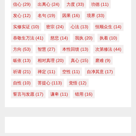
信心
(29)
出离心
(24)
力度
(33)
功德
(11)
发心
(12)
名句
(19)
因果
(16)
境界
(33)
实修实证
(10)
密宗
(24)
心法
(13)
恒顺众生
(14)
恭敬生万法
(41)
慈悲
(14)
我执
(20)
执着
(10)
方向
(53)
智慧
(27)
本性回馈
(13)
次第修法
(44)
皈依
(13)
相对真理
(20)
真心
(15)
磨难
(9)
祈请
(21)
禅定
(11)
空性
(11)
自净其意
(17)
自性
(10)
菩提心
(113)
觉悟
(12)
誓言与发愿
(17)
谦卑
(11)
错用
(16)