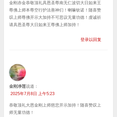
金刚赤金恭敬顶礼具恩圣尊南无仁波切大日如来王
尊佛上师本尊空行护法善神们！喇嘛钦诺！随喜赞
叹上师尊佛开示大加持不可思议无量功德！虔诚祈
请具恩圣尊大日如来王尊佛上师加持！
登录以回复
金刚净莲
说道：
2025年7月8日 上午5:23
恭敬顶礼大恩金刚上师慈悲开示加持！随喜赞叹上
师无量功德！