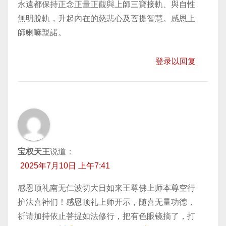
永遠都保持正念正量正觀與上師三寶接軌、與自性
無明脫軌，升起內在的慈悲心及菩提智慧。感恩上
師喇嘛親諾。
登录以回复
宝权天王
说道：
2025年7月10日 上午7:41
感恩顶礼南无仁波切大日如来王尊佛上师本尊空行
护法喜神们！感恩顶礼上师开示，随喜无量功德，
祈请加持依止菩提如法修行，把有色眼镜摘了，打