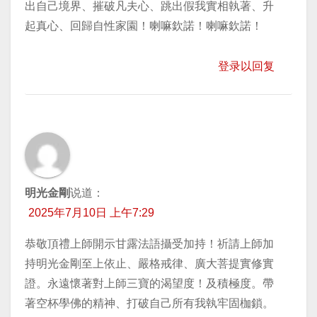
出自己境界、摧破凡夫心、跳出假我實相執著、升
起真心、回歸自性家園！喇嘛欽諾！喇嘛欽諾！
登录以回复
明光金剛
说道：
2025年7月10日 上午7:29
恭敬頂禮上師開示甘露法語攝受加持！祈請上師加
持明光金剛至上依止、嚴格戒律、廣大菩提實修實
證。永遠懷著對上師三寶的渴望度！及積極度。帶
著空杯學佛的精神、打破自己所有我執牢固枷鎖。