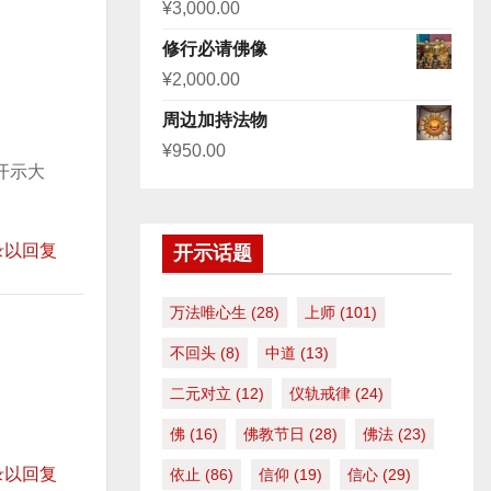
¥
3,000.00
头
修行必请佛像
键
¥
2,000.00
来
增
周边加持法物
高
¥
950.00
开示大
或
降
低
录以回复
开示话题
音
量
万法唯心生
(28)
上师
(101)
。
不回头
(8)
中道
(13)
二元对立
(12)
仪轨戒律
(24)
佛
(16)
佛教节日
(28)
佛法
(23)
录以回复
依止
(86)
信仰
(19)
信心
(29)