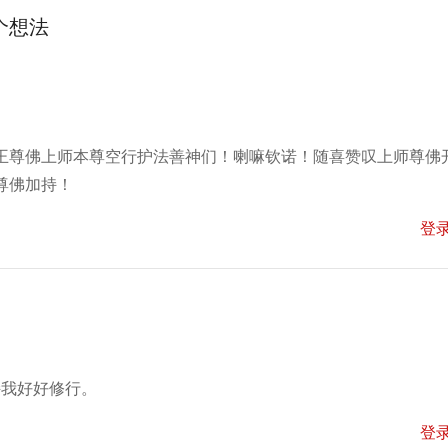
个想法
王尊佛上师本尊空行护法善神们！喇嘛钦诺！随喜赞叹上师尊佛
尊佛加持！
登
持我好好修行。
登