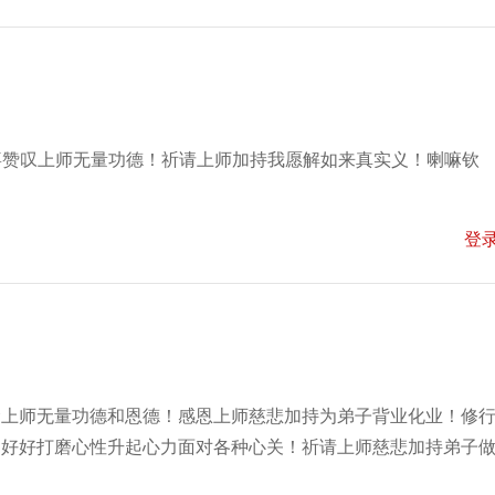
喜赞叹上师无量功德！祈请上师加持我愿解如来真实义！喇嘛钦
登
念上师无量功德和恩德！感恩上师慈悲加持为弟子背业化业！修
常好好打磨心性升起心力面对各种心关！祈请上师慈悲加持弟子