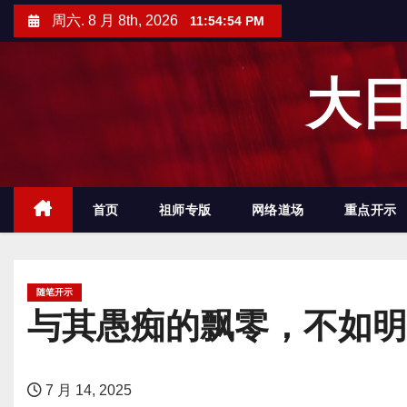
跳
周六. 8 月 8th, 2026
11:54:55 PM
至
内
大日
容
首页
祖师专版
网络道场
重点开示
随笔开示
与其愚痴的飘零，不如明
7 月 14, 2025