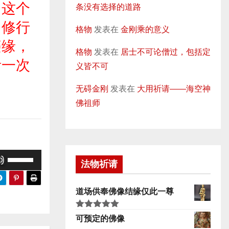
。这个
条没有选择的道路
。修行
格物
发表在
金刚乘的意义
违缘，
格物
发表在
居士不可论僧过，包括定
活一次
义皆不可
无碍金刚
发表在
大用祈请——海空神
佛祖师
使
法物祈请
用
上
道场供奉佛像结缘仅此一尊
/
下
评分
5.00
可预定的佛像
&sol; 5
箭