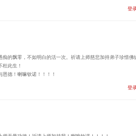
登
愚痴的飘零，不如明白的活一次。祈请上师慈悲加持弟子珍惜佛
不枉此生！
与恩德！喇嘛钦诺！！！！
登