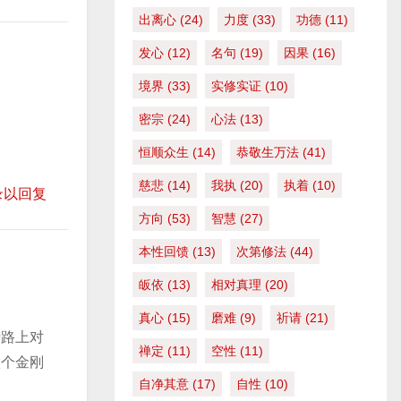
出离心
(24)
力度
(33)
功德
(11)
发心
(12)
名句
(19)
因果
(16)
境界
(33)
实修实证
(10)
密宗
(24)
心法
(13)
恒顺众生
(14)
恭敬生万法
(41)
慈悲
(14)
我执
(20)
执着
(10)
录以回复
方向
(53)
智慧
(27)
本性回馈
(13)
次第修法
(44)
皈依
(13)
相对真理
(20)
真心
(15)
磨难
(9)
祈请
(21)
行路上对
禅定
(11)
空性
(11)
做个金刚
自净其意
(17)
自性
(10)