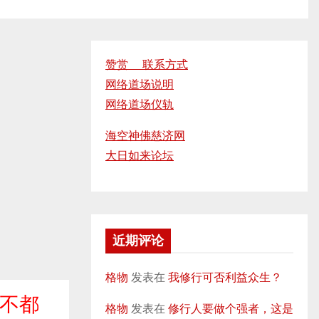
赞赏 联系方式
网络道场说明
网络道场仪轨
海空神佛慈济网
大日如来论坛
近期评论
格物
发表在
我修行可否利益众生？
并不都
格物
发表在
修行人要做个强者，这是