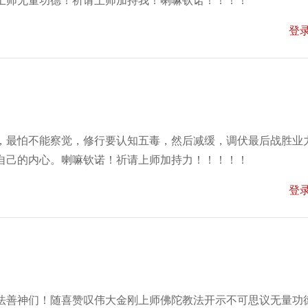
上师无量功德！祈请上师加持我！喇嘛钦诺！！！！
登
，最怕不能察觉，修行要认知五毒，然后减缓，调伏最后战胜业
自己的内心。喇嘛钦诺！祈请上师加持力！！！！！
登
法善神们！随喜赞叹伟大金刚上师佛陀教法开示不可思议无量功