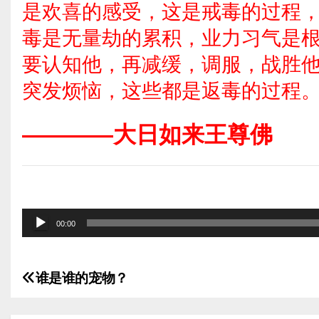
是欢喜的感受，这是戒毒的过程
毒是无量劫的累积，业力习气是
要认知他，再减缓，调服，战胜
突发烦恼，这些都是返毒的过程
————大日如来王尊佛
音
00:00
频
播
谁是谁的宠物？
放
文
器
章