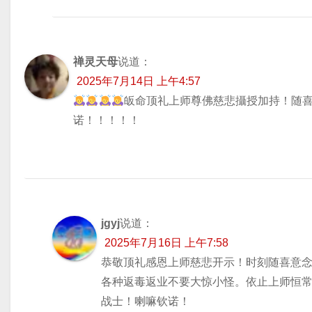
禅灵天母
说道：
2025年7月14日 上午4:57
皈命顶礼上师尊佛慈悲攝授加持！随
诺！！！！！
jgyj
说道：
2025年7月16日 上午7:58
恭敬顶礼感恩上师慈悲开示！时刻随喜意
各种返毒返业不要大惊小怪。依止上师恒
战士！喇嘛钦诺！