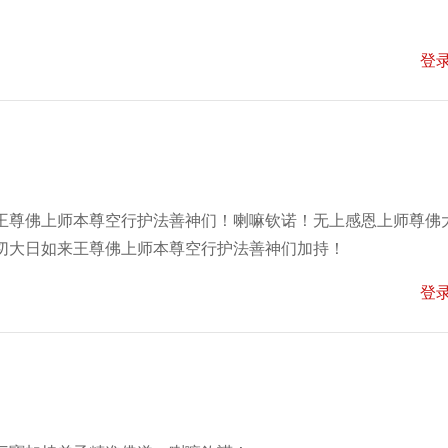
登
王尊佛上师本尊空行护法善神们！喇嘛钦诺！无上感恩上师尊佛
切大日如来王尊佛上师本尊空行护法善神们加持！
登