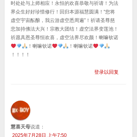
时处处与上师相应！永恒的欢喜恭敬与祈请！为法
界众生好好珍惜修行！回归本源福慧圆满！“您将
虚空宇宙酝酿，我云游虚空悉周遍”！祈请圣尊慈
悲加持佛法大兴！宗教大团结！虚空法界变莲池！
祈愿具恩圣尊恒欢喜，虚空法界尽欢颜！喇嘛钦诺
！喇嘛钦诺
！喇嘛钦诺
！！！！
登录以回复
慧喜天母
说道：
2025年7月28日 上午7:50