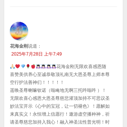
花海金刚
说道：
2025年7月28日 上午7:49
花海金刚无限欢喜感恩随
喜赞美供养心至诚恭敬顶礼南无大恩圣尊上师本尊
空行护法善神们！！！！！
遥唤圣尊喇嘛钦诺（嗡唵地无啊三托吽嗡吽 ）！
无限欢喜心感恩大恩圣尊慈悲灌顶加持不可思议圣
妙法宝开示《心中的宝冠，让一切褪色》！愿解如
来真实义！永恒增上信愿行！遨游虚空播种神，祈
请圣尊慈悲加持入我心！融入神圣法性普光明！时