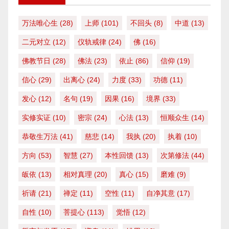
万法唯心生
(28)
上师
(101)
不回头
(8)
中道
(13)
二元对立
(12)
仪轨戒律
(24)
佛
(16)
佛教节日
(28)
佛法
(23)
依止
(86)
信仰
(19)
信心
(29)
出离心
(24)
力度
(33)
功德
(11)
发心
(12)
名句
(19)
因果
(16)
境界
(33)
实修实证
(10)
密宗
(24)
心法
(13)
恒顺众生
(14)
恭敬生万法
(41)
慈悲
(14)
我执
(20)
执着
(10)
方向
(53)
智慧
(27)
本性回馈
(13)
次第修法
(44)
皈依
(13)
相对真理
(20)
真心
(15)
磨难
(9)
祈请
(21)
禅定
(11)
空性
(11)
自净其意
(17)
自性
(10)
菩提心
(113)
觉悟
(12)