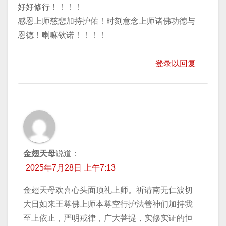
好好修行！！！！
感恩上师慈悲加持护佑！时刻意念上师诸佛功德与
恩德！喇嘛钦诺！！！！
登录以回复
金翅天母
说道：
2025年7月28日 上午7:13
金翅天母欢喜心头面顶礼上师。祈请南无仁波切
大日如来王尊佛上师本尊空行护法善神们加持我
至上依止，严明戒律，广大菩提，实修实证的恒