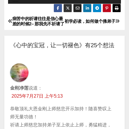
频
播
病苦中的祈请往往是信心最
文
放
初学必读，如何做个佛弟子
差的时候2– 那我先不祈请了
器
章
导
《心中的宝冠，让一切褪色》有25个想法
航
金刚净莲
说道：
2025年7月27日 上午5:13
恭敬顶礼大恩金刚上师慈悲开示加持！随喜赞叹上
师无量功德！
祈请上师慈悲加持弟子至上依止上师，勇猛精进，