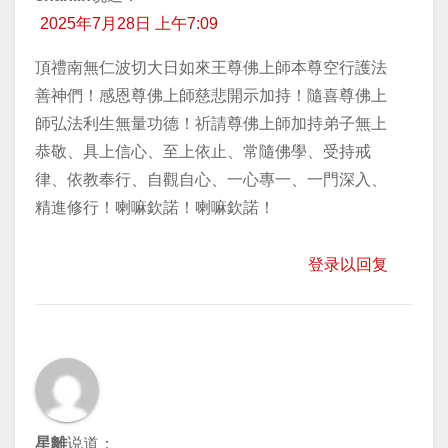
2025年7月28日 上午7:09
頂禮南無仁波切大日如來王尊佛上師本尊空行護法
善神們！感恩尊佛上師慈悲開示加持！隨喜尊佛上
師弘法利生無量功德！祈請尊佛上師加持弟子無上
恭敬、具上信心、至上依止、常隨佛學、受持戒
律、依教奉行、自觀自心、一心專一、一門深入、
精進修行！喇嘛欽諾！喇嘛欽諾！
登录以回复
星離
说道：