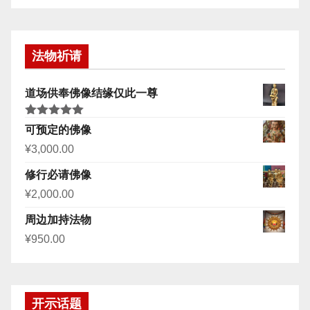
法物祈请
道场供奉佛像结缘仅此一尊
评分
5.00
可预定的佛像
&sol; 5
¥
3,000.00
修行必请佛像
¥
2,000.00
周边加持法物
¥
950.00
开示话题