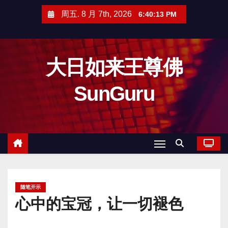
跳
周五. 8 月 7th, 2026
6:40:14 PM
至
内
容
大日如来王尊佛
SunGuru
随笔开示
心中的宝冠，让一切褪色