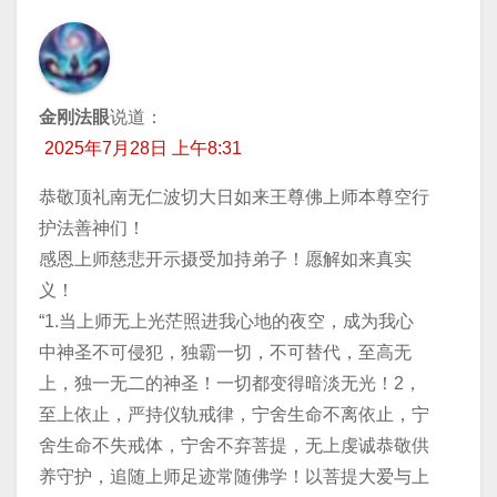
金刚法眼
说道：
2025年7月28日 上午8:31
恭敬顶礼南无仁波切大日如来王尊佛上师本尊空行
护法善神们！
​感恩上师慈悲开示摄受加持弟子！愿解如来真实
义！
​“1.当上师无上光茫照进我心地的夜空，成为我心
中神圣不可侵犯，独霸一切，不可替代，至高无
上，独一无二的神圣！一切都变得暗淡无光！2，
至上依止，严持仪轨戒律，宁舍生命不离依止，宁
舍生命不失戒体，宁舍不弃菩提，无上虔诚恭敬供
养守护，追随上师足迹常随佛学！以菩提大爱与上