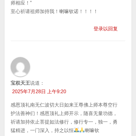
师相应！”
至心祈请祖师加持我！喇嘛钦诺！！！！
登录以回复
宝权天王
说道：
2025年7月28日 上午9:20
感恩顶礼南无仁波切大日如来王尊佛上师本尊空行
护法善神们！感恩顶礼上师开示，随喜无量功德，
祈请加持依止菩提如法修行，修行专一，独一，勇
猛精进，一门深入，持之以恒
喇嘛钦