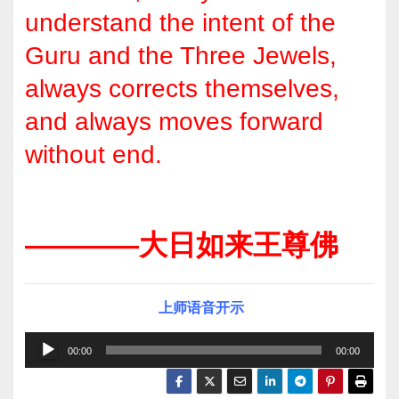
understand the intent of the
Guru and the Three Jewels,
always corrects themselves,
and always moves forward
without end.
————大日如来王尊佛
上师语音开示
音
00:00
00:00
频
播