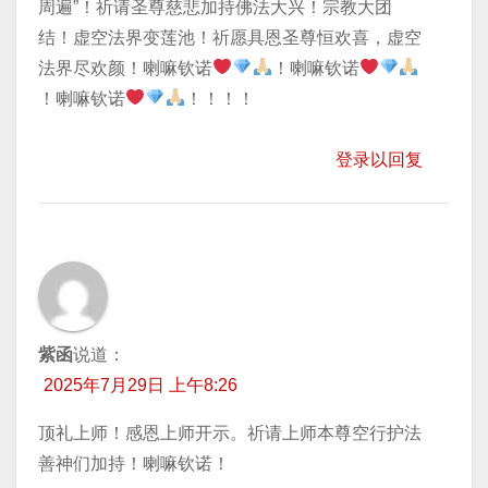
周遍”！祈请圣尊慈悲加持佛法大兴！宗教大团
结！虚空法界变莲池！祈愿具恩圣尊恒欢喜，虚空
法界尽欢颜！喇嘛钦诺
！喇嘛钦诺
！喇嘛钦诺
！！！！
登录以回复
紫函
说道：
2025年7月29日 上午8:26
顶礼上师！感恩上师开示。祈请上师本尊空行护法
善神们加持！喇嘛钦诺！