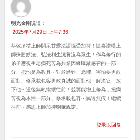
明光金剛
说道：
2025年7月29日 上午7:36
恭敬頂禮上師開示甘露法語攝受加持！隨喜讚嘆上
師殊勝妙法、弘法利生滋養沒為眾生！作為修行的
弟子應視生老病死苦為共業因緣匯聚感召的一部
分、把他是為教具⋯對於磨難、恐懼、害怕要勇敢
面對、修承載包容勇敢真誠的面對他⋯解決它⋯放
下他⋯過後無執繼續往前！並冀能增上修為，把病
苦視為本性一部分、修承載包容⋯鴈過無痕！繼續
往前⋯感恩上師加持喇嘛親諾。
登录以回复