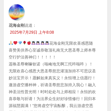
花海金刚
说道：
2025年7月29日 上午8:08
花海金刚无限欢喜感恩随
喜赞美供养心至诚恭敬顶礼南无大恩圣尊上师本尊
空行护法善神们！！！！！
遥唤圣尊喇嘛钦诺（嗡唵地无啊三托吽嗡吽 ）！
无限欢喜心感恩大恩圣尊慈悲灌顶加持不可思议圣
妙法宝开示！愿解如来真实义！永恒增上信愿行！
遨游虚空播种神，祈请圣尊慈悲加持入我心！融入
神圣法性普光明！时时处处与上师相应！永恒的欢
喜恭敬与祈请！为法界众生好好珍惜修行！回归本
源福慧圆满！“您将虚空宇宙酝酿，我云游虚空悉