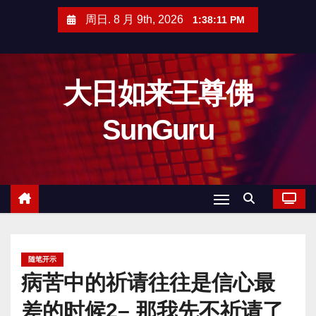
跳
周日. 8 月 9th, 2026
1:38:12 PM
至
内
容
大日如来王尊佛
SunGuru
随笔开示
病苦中的祈请往往是信心最
差的时候2– 那我先不祈请了