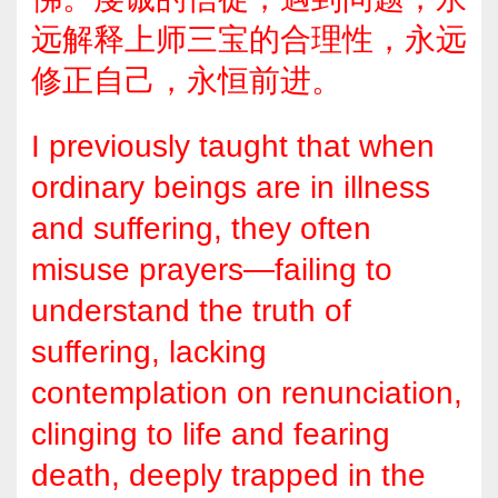
远解释上师三宝的合理性，永远
修正自己，永恒前进。
I previously taught that when
ordinary beings are in illness
and suffering, they often
misuse prayers—failing to
understand the truth of
suffering, lacking
contemplation on renunciation,
clinging to life and fearing
death, deeply trapped in the