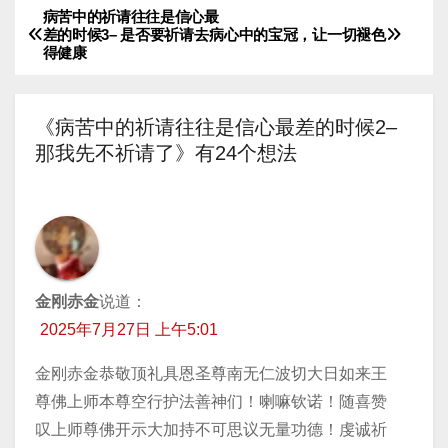
病苦中的祈请往往是信心最
文
放
差的时候3– 是否要祈请去病
心中的宝冠，让一切褪色
器
得健康
章
导
《病苦中的祈请往往是信心最差的时候2–
航
那我先不祈请了》有24个想法
金刚赤金
说道：
2025年7月27日 上午5:01
金刚赤金恭敬顶礼具恩圣尊南无仁波切大日如来王
尊佛上师本尊空行护法善神们！喇嘛钦诺！随喜赞
叹上师尊佛开示大加持不可思议无量功德！虔诚祈