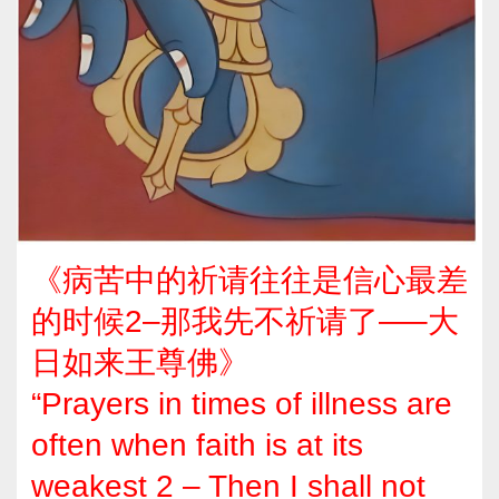
《病苦中的祈请往往是信心最差
的时候2–那我先不祈请了—–大
日如来王尊佛》
“Prayers in times of illness are
often when faith is at its
weakest 2 – Then I shall not