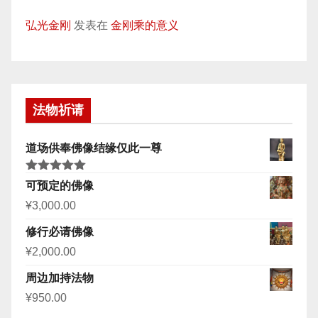
弘光金刚
发表在
金刚乘的意义
法物祈请
道场供奉佛像结缘仅此一尊
评分
5.00
可预定的佛像
&sol; 5
¥
3,000.00
修行必请佛像
¥
2,000.00
周边加持法物
¥
950.00