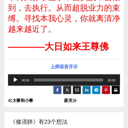
到，去执行。从而超脱业力的束
缚。寻找本我心灵，你就离清净
越来越近了。
————大日如来王尊佛
上师语音开示
音
00:00
00:00
频
播
大事和小事
家关
文
放
器
章
《修清静》有23个想法
导