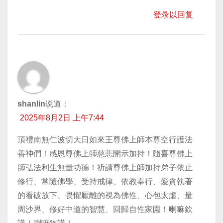
登录以回复
shanlin
说道：
2025年8月2日 上午7:44
頂禮南無仁波切大日如來王尊佛上師本尊空行護法
善神們！感恩尊佛上師慈悲開示加持！隨喜尊佛上
師弘法利生無量功德！祈請尊佛上師加持弟子依止
修行、常隨佛學、受持戒律、依教奉行、愛貪執著
的看破放下、畏懼厭離的視為佛性、心包太虛、量
周沙界、修好中道的智慧、回歸自性家園！喇嘛欽