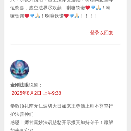
恒欢喜，虚空法界尽欢颜！喇嘛钦诺
！喇
嘛钦诺
！喇嘛钦诺
！！！！
登录以回复
金刚法眼
说道：
2025年8月2日 上午9:38
恭敬顶礼南无仁波切大日如来王尊佛上师本尊空行
护法善神们！
​感恩上师甘露妙法语慈悲开示摄受加持弟子！愿解
如来真实义！