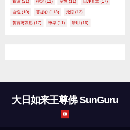
祈请
(21)
禅定
(11)
空性
(11)
自净其意
(17)
自性
(10)
菩提心
(113)
觉悟
(12)
誓言与发愿
(17)
谦卑
(11)
错用
(16)
大日如来王尊佛 SunGuru