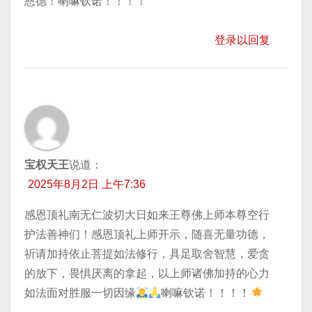
恩德！喇嘛钦诺！！！！
登录以回复
宝权天王
说道：
2025年8月2日 上午7:36
感恩顶礼南无仁波切大日如来王尊佛上师本尊空行
护法善神们！感恩顶礼上师开示，随喜无量功德，
祈请加持依止菩提如法修行，具足取舍智慧，爱贪
的放下，畏惧厌离的拿起，以上师诸佛加持的心力
如法面对胜服一切因缘
喇嘛钦诺！！！！