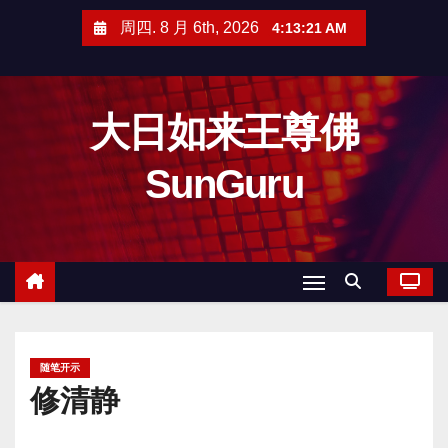
跳
周四. 8 月 6th, 2026
4:13:22 AM
至
内
容
大日如来王尊佛
SunGuru
随笔开示
修清静