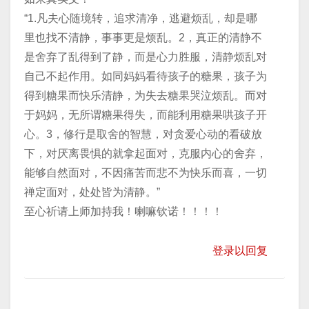
​“1.凡夫心随境转，追求清净，逃避烦乱，却是哪
里也找不清静，事事更是烦乱。2，真正的清静不
是舍弃了乱得到了静，而是心力胜服，清静烦乱对
自己不起作用。如同妈妈看待孩子的糖果，孩子为
得到糖果而快乐清静，为失去糖果哭泣烦乱。而对
于妈妈，无所谓糖果得失，而能利用糖果哄孩子开
心。3，修行是取舍的智慧，对贪爱心动的看破放
下，对厌离畏惧的就拿起面对，克服内心的舍弃，
能够自然面对，不因痛苦而悲不为快乐而喜，一切
禅定面对，处处皆为清静。”
​至心祈请上师加持我！喇嘛钦诺！！！！
登录以回复