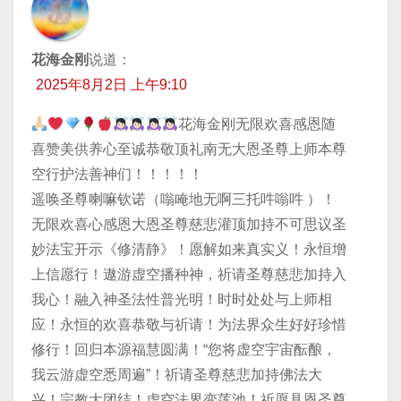
花海金刚
说道：
2025年8月2日 上午9:10
花海金刚无限欢喜感恩随
喜赞美供养心至诚恭敬顶礼南无大恩圣尊上师本尊
空行护法善神们！！！！！
遥唤圣尊喇嘛钦诺（嗡唵地无啊三托吽嗡吽 ）！
无限欢喜心感恩大恩圣尊慈悲灌顶加持不可思议圣
妙法宝开示《修清静》！愿解如来真实义！永恒增
上信愿行！遨游虚空播种神，祈请圣尊慈悲加持入
我心！融入神圣法性普光明！时时处处与上师相
应！永恒的欢喜恭敬与祈请！为法界众生好好珍惜
修行！回归本源福慧圆满！“您将虚空宇宙酝酿，
我云游虚空悉周遍”！祈请圣尊慈悲加持佛法大
兴！宗教大团结！虚空法界变莲池！祈愿具恩圣尊