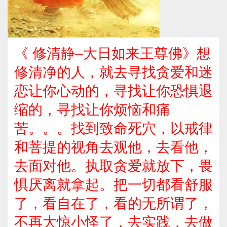
《 修清静–大日如来王尊佛》想
修清净的人，就去寻找贪爱和迷
恋让你心动的，寻找让你恐惧退
缩的，寻找让你烦恼和痛
苦。。。找到致命死穴，以戒律
和菩提的视角去观他，去看他，
去面对他。执取贪爱就放下，畏
惧厌离就拿起。把一切都看舒服
了，看自在了，看的无所谓了，
不再大惊小怪了，去实践，去做