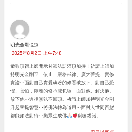
明光金剛
说道：
2025年8月2日 上午7:48
恭敬頂禮上師開示甘露法語灌頂加持！祈請上師加
持明光金剛至上依止、嚴格戒律、廣大菩提、實修
實證⋯面對自己貪愛執著的修看破放下。對自己恐
懼、害怕，厭離的修承載包容⋯面對他、解決他、
放下他⋯過後無執不回頭。祈請上師加持明光金剛
升起菩提智慧⋯將佛法轉為道用⋯面對人世間百態
都能如法對待⋯願眾生成佛
喇嘛親諾。