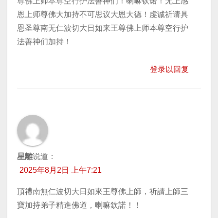
尊佛上师本尊空行护法善神们！喇嘛钦诺！无上感
恩上师尊佛大加持不可思议大恩大德！虔诚祈请具
恩圣尊南无仁波切大日如来王尊佛上师本尊空行护
法善神们加持！
登录以回复
星離
说道：
2025年8月2日 上午7:21
頂禮南無仁波切大日如來王尊佛上師，祈請上師三
寶加持弟子精進佛道，喇嘛欽諾！！