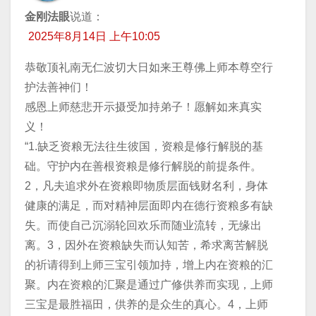
金刚法眼
说道：
2025年8月14日 上午10:05
恭敬顶礼南无仁波切大日如来王尊佛上师本尊空行
护法善神们！
​感恩上师慈悲开示摄受加持弟子！愿解如来真实
义！
​“1.缺乏资粮无法往生彼国，资粮是修行解脱的基
础。守护内在善根资粮是修行解脱的前提条件。
2，凡夫追求外在资粮即物质层面钱财名利，身体
健康的满足，而对精神层面即内在德行资粮多有缺
失。而使自己沉溺轮回欢乐而随业流转，无缘出
离。3，因外在资粮缺失而认知苦，希求离苦解脱
的祈请得到上师三宝引领加持，增上内在资粮的汇
聚。内在资粮的汇聚是通过广修供养而实现，上师
三宝是最胜福田，供养的是众生的真心。4，上师