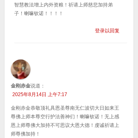
智慧教法增上内外资粮！祈请上师慈悲加持弟
子！喇嘛钦诺！！！！
登录以回复
金刚赤金
说道：
2025年8月14日 上午7:17
金刚赤金恭敬顶礼具恩圣尊南无仁波切大日如来王
尊佛上师本尊空行护法善神们！喇嘛钦诺！无上感
恩上师尊佛大加持不可思议大恩大德！虔诚祈请上
师尊佛加持！