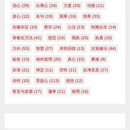
信心
(29)
出离心
(24)
力度
(33)
功德
(11)
发心
(12)
名句
(19)
因果
(16)
境界
(33)
实修实证
(10)
密宗
(24)
心法
(13)
恒顺众生
(14)
恭敬生万法
(41)
慈悲
(14)
我执
(20)
执着
(10)
方向
(53)
智慧
(27)
本性回馈
(13)
次第修法
(44)
皈依
(13)
相对真理
(20)
真心
(15)
磨难
(9)
祈请
(21)
禅定
(11)
空性
(11)
自净其意
(17)
自性
(10)
菩提心
(113)
觉悟
(12)
誓言与发愿
(17)
谦卑
(11)
错用
(16)