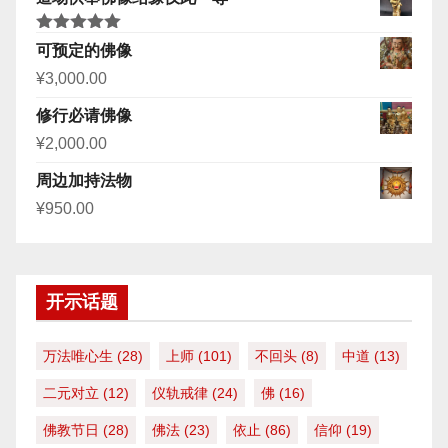
评分
5.00
可预定的佛像
&sol; 5
¥
3,000.00
修行必请佛像
¥
2,000.00
周边加持法物
¥
950.00
开示话题
万法唯心生
(28)
上师
(101)
不回头
(8)
中道
(13)
二元对立
(12)
仪轨戒律
(24)
佛
(16)
佛教节日
(28)
佛法
(23)
依止
(86)
信仰
(19)