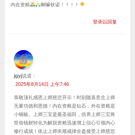
内在资粮
喇嘛钦诺！！！！
登录以回复
jgyj
说道：
2025年8月14日 上午7:46
恭敬顶礼感恩上师慈悲开示！时刻随喜意念上师
无量功德和恩德！内在资粮是钻石，外在资粮是
小铜板。上师三宝是最圣福田，供养上师三宝将
世俗钱财转化为解脱资粮迅速增上信心引领内心
修行成就！依止上师依规戒律全盘接受上师慈悲