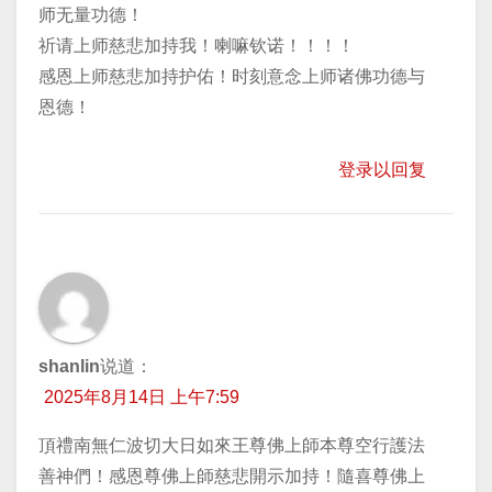
师无量功德！
祈请上师慈悲加持我！喇嘛钦诺！！！！
感恩上师慈悲加持护佑！时刻意念上师诸佛功德与
恩德！
登录以回复
shanlin
说道：
2025年8月14日 上午7:59
頂禮南無仁波切大日如來王尊佛上師本尊空行護法
善神們！感恩尊佛上師慈悲開示加持！隨喜尊佛上