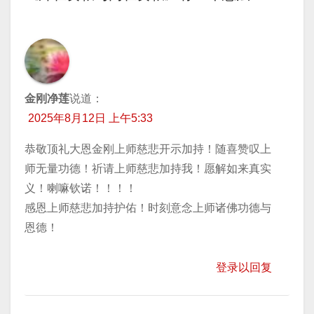
导
航
金刚净莲
说道：
2025年8月12日 上午5:33
恭敬顶礼大恩金刚上师慈悲开示加持！随喜赞叹上
师无量功德！祈请上师慈悲加持我！愿解如来真实
义！喇嘛钦诺！！！！
感恩上师慈悲加持护佑！时刻意念上师诸佛功德与
恩德！
登录以回复