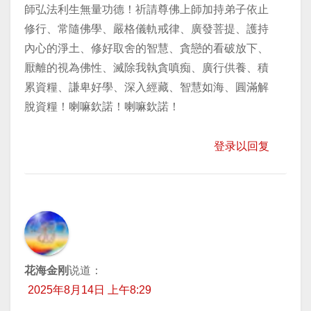
師弘法利生無量功德！祈請尊佛上師加持弟子依止
修行、常隨佛學、嚴格儀軌戒律、廣發菩提、護持
內心的淨土、修好取舍的智慧、貪戀的看破放下、
厭離的視為佛性、滅除我執貪嗔痴、廣行供養、積
累資糧、謙卑好學、深入經藏、智慧如海、圓滿解
脫資糧！喇嘛欽諾！喇嘛欽諾！
登录以回复
花海金刚
说道：
2025年8月14日 上午8:29