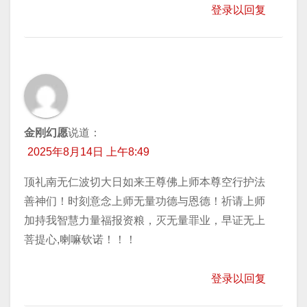
登录以回复
金刚幻愿
说道：
2025年8月14日 上午8:49
顶礼南无仁波切大日如来王尊佛上师本尊空行护法
善神们！时刻意念上师无量功德与恩德！祈请上师
加持我智慧力量福报资粮，灭无量罪业，早证无上
菩提心,喇嘛钦诺！！！
登录以回复