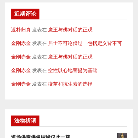
近期评论
返朴归真
发表在
魔王与佛对话的正观
金刚赤金
发表在
居士不可论僧过，包括定义皆不可
金刚赤金
发表在
魔王与佛对话的正观
金刚赤金
发表在
空性以心地菩提为基础
金刚赤金
发表在
疫苗和抗生素的选择
法物祈请
道场供奉佛像结缘仅此一尊