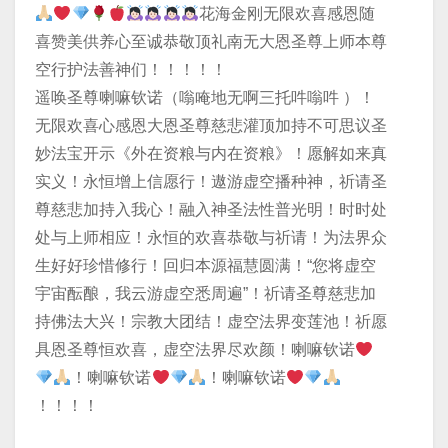
花海金刚无限欢喜感恩随
喜赞美供养心至诚恭敬顶礼南无大恩圣尊上师本尊
空行护法善神们！！！！！
遥唤圣尊喇嘛钦诺（嗡唵地无啊三托吽嗡吽 ）！
无限欢喜心感恩大恩圣尊慈悲灌顶加持不可思议圣
妙法宝开示《外在资粮与内在资粮》！愿解如来真
实义！永恒增上信愿行！遨游虚空播种神，祈请圣
尊慈悲加持入我心！融入神圣法性普光明！时时处
处与上师相应！永恒的欢喜恭敬与祈请！为法界众
生好好珍惜修行！回归本源福慧圆满！“您将虚空
宇宙酝酿，我云游虚空悉周遍”！祈请圣尊慈悲加
持佛法大兴！宗教大团结！虚空法界变莲池！祈愿
具恩圣尊恒欢喜，虚空法界尽欢颜！喇嘛钦诺
！喇嘛钦诺
！喇嘛钦诺
！！！！