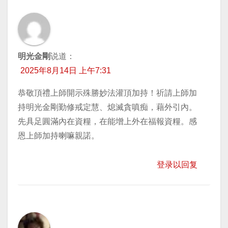
明光金剛
说道：
2025年8月14日 上午7:31
恭敬頂禮上師開示殊勝妙法灌頂加持！祈請上師加
持明光金剛勤修戒定慧、熄滅貪嗔痴，藉外引內。
先具足圓滿內在資糧，在能增上外在福報資糧。感
恩上師加持喇嘛親諾。
登录以回复