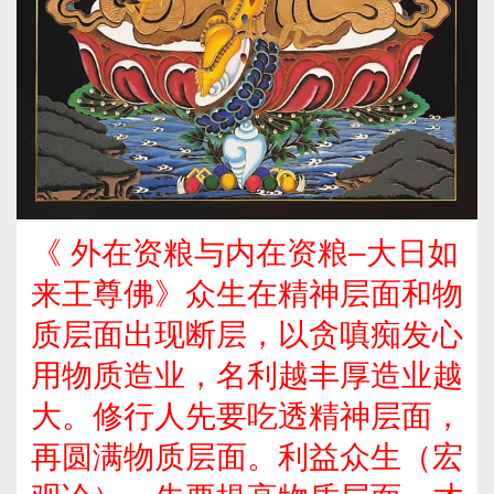
《 外在资粮与内在资粮–大日如
来王尊佛》众生在精神层面和物
质层面出现断层，以贪嗔痴发心
用物质造业，名利越丰厚造业越
大。修行人先要吃透精神层面，
再圆满物质层面。利益众生（宏