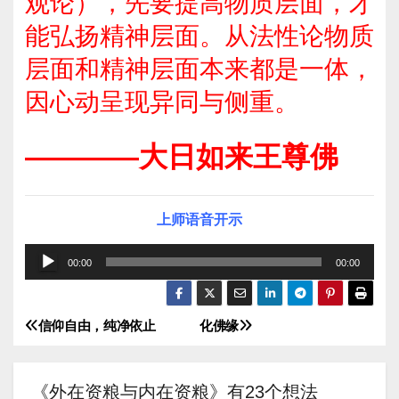
观论），先要提高物质层面，才
能弘扬精神层面。从法性论物质
层面和精神层面本来都是一体，
因心动呈现异同与侧重。
————大日如来王尊佛
上师语音开示
音
00:00
00:00
频
播
信仰自由，纯净依止
化佛缘
文
放
器
章
《外在资粮与内在资粮》有23个想法