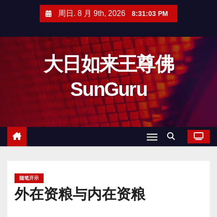
跳
周日. 8 月 9th, 2026
8:31:04 PM
至
内
容
大日如来王尊佛
SunGuru
随笔开示
外在资粮与内在资粮