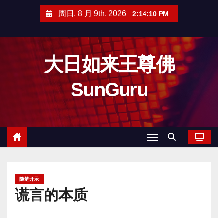
跳
周日. 8 月 9th, 2026
2:14:11 PM
至
内
容
大日如来王尊佛
SunGuru
随笔开示
谎言的本质