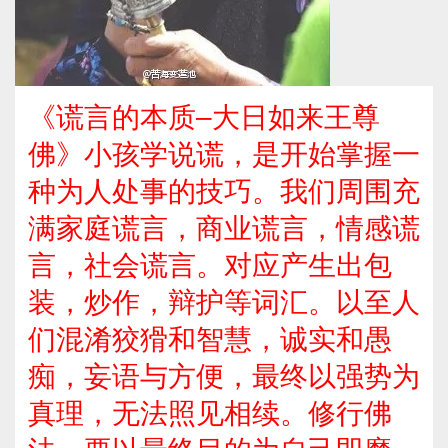
《谎言的本质–大日如来王尊
佛》小孩学说谎，是开始掌握一
种为人处事的技巧。我们周围充
满家庭谎言，商业谎言，情感谎
言，社会谎言。对应产生出包
装，炒作，辩护等词汇。以至人
们混淆狡猾和智慧，诚实和愚
痴，妄语与方便，最终以强势为
真理，无法照见相续。修行佛