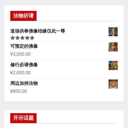
法物祈请
道场供奉佛像结缘仅此一尊
评分
5.00
可预定的佛像
&sol; 5
¥
3,000.00
修行必请佛像
¥
2,000.00
周边加持法物
¥
950.00
开示话题