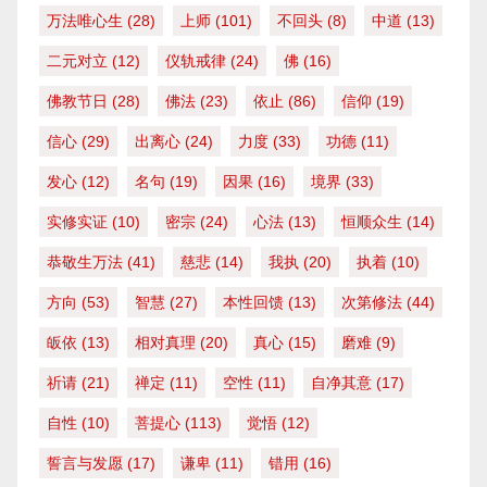
万法唯心生
(28)
上师
(101)
不回头
(8)
中道
(13)
二元对立
(12)
仪轨戒律
(24)
佛
(16)
佛教节日
(28)
佛法
(23)
依止
(86)
信仰
(19)
信心
(29)
出离心
(24)
力度
(33)
功德
(11)
发心
(12)
名句
(19)
因果
(16)
境界
(33)
实修实证
(10)
密宗
(24)
心法
(13)
恒顺众生
(14)
恭敬生万法
(41)
慈悲
(14)
我执
(20)
执着
(10)
方向
(53)
智慧
(27)
本性回馈
(13)
次第修法
(44)
皈依
(13)
相对真理
(20)
真心
(15)
磨难
(9)
祈请
(21)
禅定
(11)
空性
(11)
自净其意
(17)
自性
(10)
菩提心
(113)
觉悟
(12)
誓言与发愿
(17)
谦卑
(11)
错用
(16)