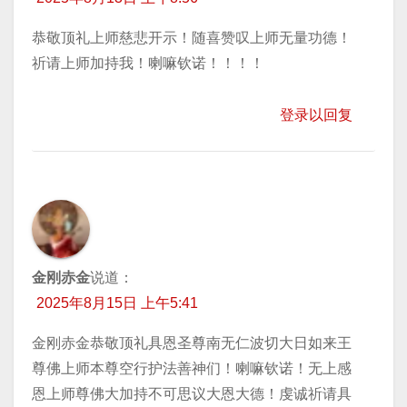
恭敬顶礼上师慈悲开示！随喜赞叹上师无量功德！
祈请上师加持我！喇嘛钦诺！！！！
登录以回复
金刚赤金
说道：
2025年8月15日 上午5:41
金刚赤金恭敬顶礼具恩圣尊南无仁波切大日如来王
尊佛上师本尊空行护法善神们！喇嘛钦诺！无上感
恩上师尊佛大加持不可思议大恩大德！虔诚祈请具