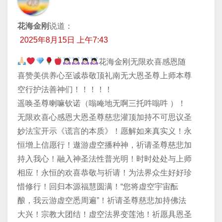
花海金刚
说道：
2025年8月15日 上午7:43
花海金刚无限欢喜感恩随
喜赞美供养心至诚恭敬顶礼南无大恩圣尊上师本尊
空行护法善神们！！！！！
遥唤圣尊喇嘛钦诺（嗡唵地无啊三托吽嗡吽 ）！
无限欢喜心感恩大恩圣尊慈悲灌顶加持不可思议圣
妙法宝开示《谎言的本质》！愿解如来真实义！永
恒增上信愿行！遨游虚空播种神，祈请圣尊慈悲加
持入我心！融入神圣法性普光明！时时处处与上师
相应！永恒的欢喜恭敬与祈请！为法界众生好好珍
惜修行！回归本源福慧圆满！“您将虚空宇宙酝
酿，我云游虚空悉周遍”！祈请圣尊慈悲加持佛法
大兴！宗教大团结！虚空法界变莲池！祈愿具恩圣