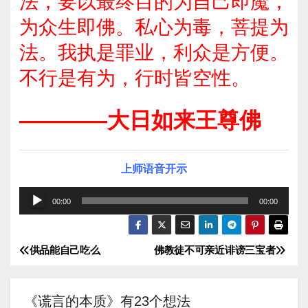
法，要以最终目的为自己即魔，
为众生即佛。私心为毒，菩提为
法。我执是罪业，利众是方便。
不行是有为，行时皆空性。
————大日如来王尊佛
上师语音开示
音
00:00
00:00
频
播
供品能自己吃么
佛教徒不可亲近诽谤三宝者
文
放
器
章
《谎言的本质》有23个想法