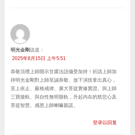
明光金剛
说道：
2025年8月15日 上午5:51
恭敬頂禮上師開示甘露法語攝受加持！祈請上師加
持明光金剛對上師至誠恭敬、放下演技拿出真心，
至上依止、嚴格戒律、廣大菩提實修實證。與上師
三寶接軌、與自性無明脫軌，升起內在的慈悲心及
菩提智慧。感恩上師喇嘛親諾。
登录以回复