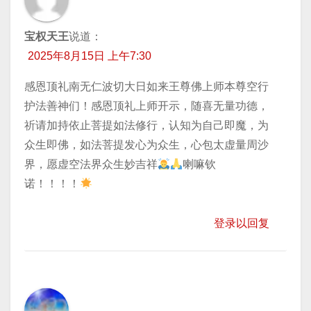
宝权天王
说道：
2025年8月15日 上午7:30
感恩顶礼南无仁波切大日如来王尊佛上师本尊空行
护法善神们！感恩顶礼上师开示，随喜无量功德，
祈请加持依止菩提如法修行，认知为自己即魔，为
众生即佛，如法菩提发心为众生，心包太虚量周沙
界，愿虚空法界众生妙吉祥
喇嘛钦
诺！！！！
登录以回复