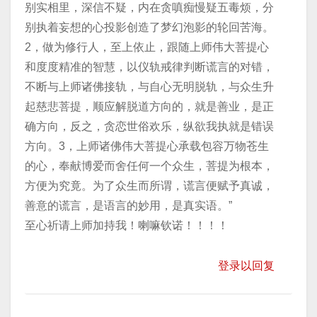
别实相里，深信不疑，内在贪嗔痴慢疑五毒烦，分
别执着妄想的心投影创造了梦幻泡影的轮回苦海。
2，做为修行人，至上依止，跟随上师伟大菩提心
和度度精准的智慧，以仪轨戒律判断谎言的对错，
不断与上师诸佛接轨，与自心无明脱轨，与众生升
起慈悲菩提，顺应解脱道方向的，就是善业，是正
确方向，反之，贪恋世俗欢乐，纵欲我执就是错误
方向。3，上师诸佛伟大菩提心承载包容万物苍生
的心，奉献博爱而舍任何一个众生，菩提为根本，
方便为究竟。为了众生而所谓，谎言便赋予真诚，
善意的谎言，是语言的妙用，是真实语。”
至心祈请上师加持我！喇嘛钦诺！！！！
登录以回复