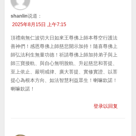
shanlin
说道：
2025年8月15日 上午7:15
頂禮南無仁波切大日如來王尊佛上師本尊空行護法
善神們！感恩尊佛上師慈悲開示加持！隨喜尊佛上
師弘法利生無量功德！祈請尊佛上師加持弟子與上
師三寶接軌、與自心無明脫軌、升起慈悲和菩提、
至上依止、嚴明戒律、廣大菩提、實修實證、以菩
提心為根本方向、如法智慧利益眾生！喇嘛欽諾！
喇嘛欽諾！
登录以回复