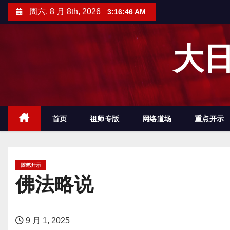
跳
周六. 8 月 8th, 2026
3:16:47 AM
至
内
大日
容
首页
祖师专版
网络道场
重点开示
随笔开示
佛法略说
9 月 1, 2025