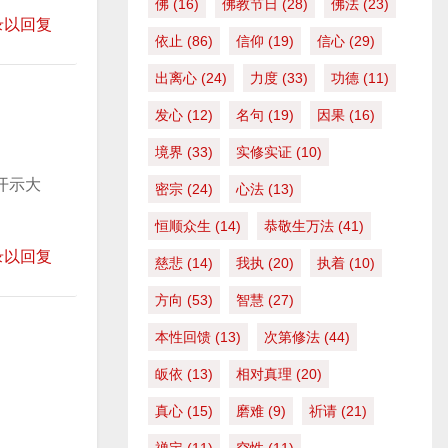
佛
(16)
佛教节日
(28)
佛法
(23)
音
录以回复
依止
(86)
信仰
(19)
信心
(29)
量
。
出离心
(24)
力度
(33)
功德
(11)
发心
(12)
名句
(19)
因果
(16)
境界
(33)
实修实证
(10)
开示大
密宗
(24)
心法
(13)
恒顺众生
(14)
恭敬生万法
(41)
录以回复
慈悲
(14)
我执
(20)
执着
(10)
方向
(53)
智慧
(27)
本性回馈
(13)
次第修法
(44)
皈依
(13)
相对真理
(20)
真心
(15)
磨难
(9)
祈请
(21)