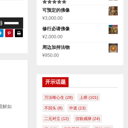
评分
5.00
可预定的佛像
&sol; 5
¥
3,000.00
使
修行必请佛像
用
¥
2,000.00
上
/
周边加持法物
下
¥
950.00
箭
头
键
开示话题
来
增
万法唯心生
(28)
上师
(101)
高
愿解如
不回头
(8)
中道
(13)
或
降
二元对立
(12)
仪轨戒律
(24)
低