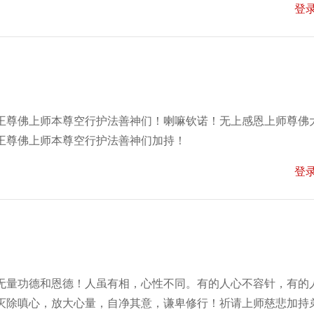
登
王尊佛上师本尊空行护法善神们！喇嘛钦诺！无上感恩上师尊佛
王尊佛上师本尊空行护法善神们加持！
登
无量功德和恩德！人虽有相，心性不同。有的人心不容针，有的
灭除嗔心，放大心量，自净其意，谦卑修行！祈请上师慈悲加持