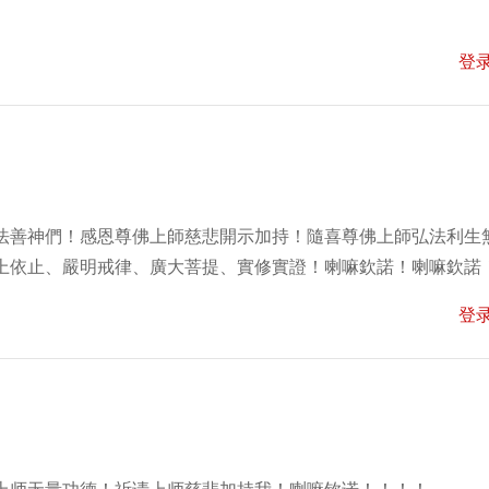
登
法善神們！感恩尊佛上師慈悲開示加持！隨喜尊佛上師弘法利生
上依止、嚴明戒律、廣大菩提、實修實證！喇嘛欽諾！喇嘛欽諾
登