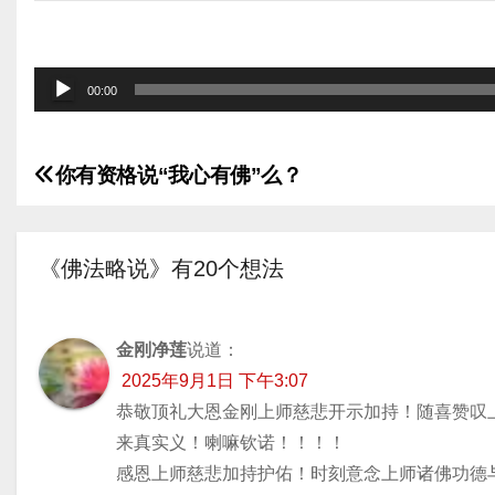
音
00:00
频
播
你有资格说“我心有佛”么？
放
文
器
章
《佛法略说》有20个想法
导
航
金刚净莲
说道：
2025年9月1日 下午3:07
恭敬顶礼大恩金刚上师慈悲开示加持！随喜赞叹
来真实义！喇嘛钦诺！！！！
感恩上师慈悲加持护佑！时刻意念上师诸佛功德