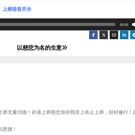
上师语音开示
00:00
以慈悲为名的生意
上师无量功德！祈请上师慈悲加持我至上依止上师，好好修行！
与恩德！