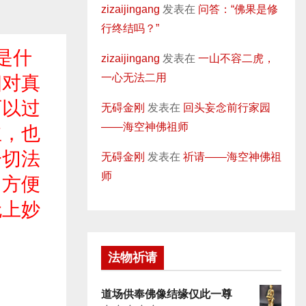
zizaijingang
发表在
问答：“佛果是修
行终结吗？”
是什
zizaijingang
发表在
一山不容二虎，
一心无法二用
相对真
可以过
无碍金刚
发表在
回头妄念前行家园
——海空神佛祖师
立，也
一切法
无碍金刚
发表在
祈请——海空神佛祖
师
，方便
无上妙
法物祈请
道场供奉佛像结缘仅此一尊