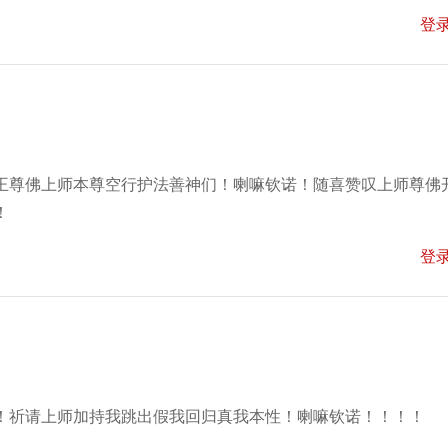
登
王尊佛上师本尊空行护法善神们！喇嘛钦诺！随喜赞叹上师尊佛
！
登
！祈请上师加持我跳出假我回归真我本性！喇嘛钦诺！！！！