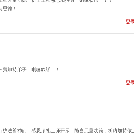
上师无量功德！祈请上师慈悲加持我！喇嘛钦诺！！！！
与恩德！
登
三寶加持弟子，喇嘛欽諾！！
登
行护法善神们！感恩顶礼上师开示，随喜无量功德，祈请加持依