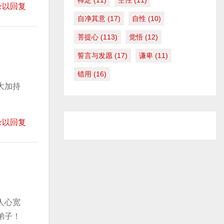
禅定
(11)
空性
(11)
录以回复
自净其意
(17)
自性
(10)
菩提心
(113)
觉悟
(12)
誓言与发愿
(17)
谦卑
(11)
错用
(16)
大加持
录以回复
人心宽
弟子！