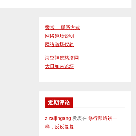
赞赏 联系方式
网络道场说明
网络道场仪轨
海空神佛慈济网
大日如来论坛
近期评论
zizaijingang
发表在
修行跟烙饼一
样，反反复复