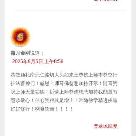
慧月金刚
说道：
2025年9月5日 上午8:58
恭敬顶礼南无仁波切大头如来王尊佛上师本尊空行
护法善神们！感恩上师尊佛慈悲加持开示！随喜赞
叹上师无量功德！祈请上师尊佛慈悲加持我能量智
慧恭敬心！信心资粮具足增上！常随佛学精进佛道
好好修行！喇嘛钦诺！！！！
登录以回复