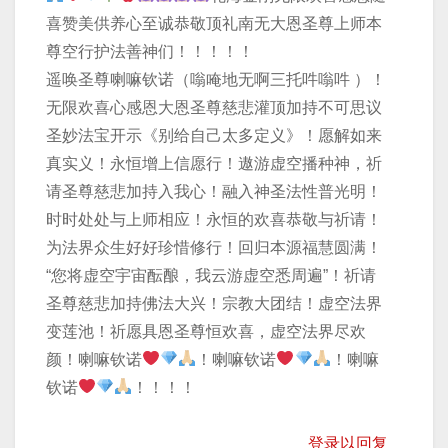
喜赞美供养心至诚恭敬顶礼南无大恩圣尊上师本
尊空行护法善神们！！！！！
遥唤圣尊喇嘛钦诺（嗡唵地无啊三托吽嗡吽 ）！
无限欢喜心感恩大恩圣尊慈悲灌顶加持不可思议
圣妙法宝开示《别给自己太多定义》！愿解如来
真实义！永恒增上信愿行！遨游虚空播种神，祈
请圣尊慈悲加持入我心！融入神圣法性普光明！
时时处处与上师相应！永恒的欢喜恭敬与祈请！
为法界众生好好珍惜修行！回归本源福慧圆满！
“您将虚空宇宙酝酿，我云游虚空悉周遍”！祈请
圣尊慈悲加持佛法大兴！宗教大团结！虚空法界
变莲池！祈愿具恩圣尊恒欢喜，虚空法界尽欢
颜！喇嘛钦诺
！喇嘛钦诺
！喇嘛
钦诺
！！！！
登录以回复