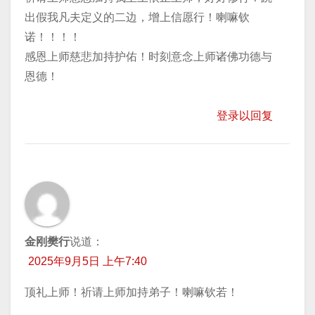
出假我凡夫定义的二边，增上信愿行！喇嘛钦
诺！！！！
感恩上师慈悲加持护佑！时刻意念上师诸佛功德与
恩德！
登录以回复
金刚樊行
说道：
2025年9月5日 上午7:40
顶礼上师！祈请上师加持弟子！喇嘛钦若！