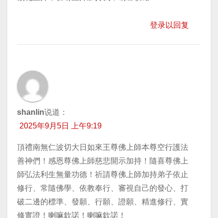
登录以回复
shanlin
说道：
2025年9月5日 上午9:19
頂禮南無仁波切大日如來王尊佛上師本尊空行護法
善神們！感恩尊佛上師慈悲開示加持！隨喜尊佛上
師弘法利生無量功德！祈請尊佛上師加持弟子依止
修行、常隨佛學、依教奉行、審視自己的發心、打
破二邊的標準、發願、行願、證願、精進修行、實
修實證！喇嘛欽諾！喇嘛欽諾！