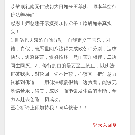
恭敬顶礼南无仁波切大日如来王尊佛上师本尊空行
护法善神们！
​感恩上师慈悲开示摄受加持弟子！愿解如来真实
义！
​1.世俗凡夫深陷自他分别，自我定义了苦乐，对
错，真假，善恶世间八法得失成败各种分别，追求
快乐，逃避痛苦，贪好怕坏，然而苦乐相伴，二边
同生同灭。2，修行的目的是要至上依止，以佛法
摧破我执，对轮回一切不计较，不较真，把注意力
转移到佛道上，用佛法颠覆假我二边执着，能够无
所谓苦乐，得失，成败，而能爆发生命的潜能，全
力以赴去创造一切成功。
​至心祈请上师加持我！喇嘛钦诺！！！！
登录以回复