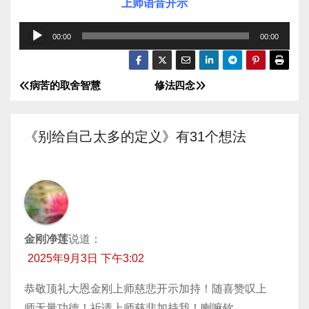
上师语音开示
音
00:00
00:00
频
播
病苦的取舍智慧
修法四念
文
放
器
章
《别给自己太多的定义》有31个想法
导
航
金刚净莲
说道：
2025年9月3日 下午3:02
恭敬顶礼大恩金刚上师慈悲开示加持！随喜赞叹上
师无量功德！祈请上师慈悲加持我！喇嘛钦