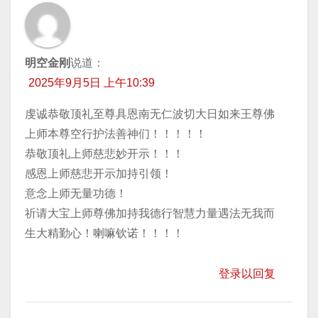
明空金刚
说道：
2025年9月5日 上午10:39
虔诚恭敬顶礼至尊具恩南无仁波切大日如来王尊佛
上师本尊空行护法善神们！！！！！
恭敬顶礼上师慈悲妙开示！！！
感恩上师慈悲开示加持引领！
意念上师无量功德！
祈请大宝上师尊佛加持我德行智慧力量遇法无我而
生大精勤心！喇嘛钦诺！！！！
登录以回复