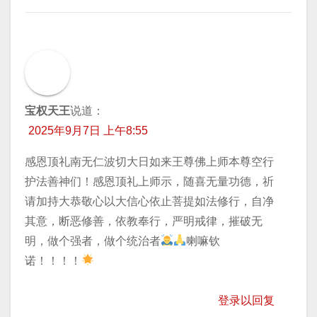
宝权天王
说道：
2025年9月7日 上午8:55
感恩顶礼南无仁波切大日如来王尊佛上师本尊空行
护法善神们！感恩顶礼上师示，随喜无量功德，祈
请加持大恭敬心以大信心依止菩提如法修行，自净
其意，断恶修善，依教奉行，严明戒律，摧破无
明，做个强者，做个统治者
喇嘛钦
诺！！！！
登录以回复