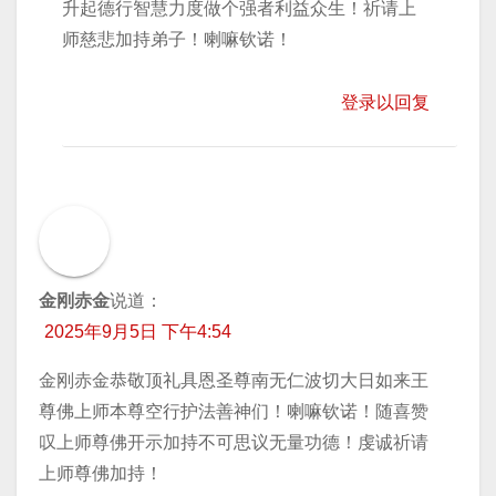
升起德行智慧力度做个强者利益众生！祈请上
师慈悲加持弟子！喇嘛钦诺！
登录以回复
金刚赤金
说道：
2025年9月5日 下午4:54
金刚赤金恭敬顶礼具恩圣尊南无仁波切大日如来王
尊佛上师本尊空行护法善神们！喇嘛钦诺！随喜赞
叹上师尊佛开示加持不可思议无量功德！虔诚祈请
上师尊佛加持！