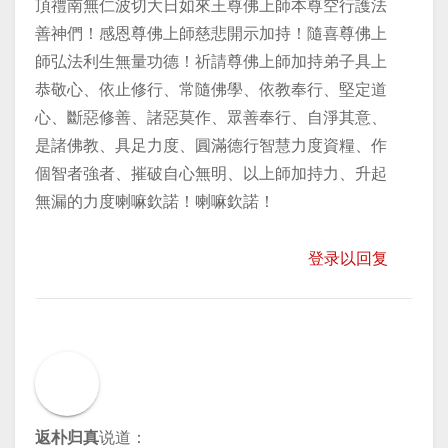
頂禮南無仁波切大日如來王尊佛上師本尊空行護法
善神們！感恩尊佛上師慈悲開示加持！隨喜尊佛上
師弘法利生無量功德！祈請尊佛上師加持弟子具上
恭敬心、依止修行、常隨佛學、依教奉行、堅定道
心、斷惡修善、諸惡莫作、眾善奉行、自淨其意、
是諸佛教、具足力度、圓滿德行智慧力度資糧、作
個智者強者、摧破自心無明、以上師加持力、升起
無漏的力度喇嘛欽諾！喇嘛欽諾！
登录以回复
返朴归真
说道：