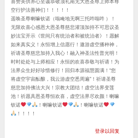
喜赞美供养心至诚恭敬顶礼南无大恩圣尊上师本尊
空行护法善神们！！！！！
遥唤圣尊喇嘛钦诺（嗡唵地无啊三托吽嗡吽 ）！
无限欢喜心感恩大恩圣尊慈悲灌顶加持不可思议圣
妙法宝开示《世间只有统治者和被统治者》！愿解
如来真实义！永恒增上信愿行！遨游虚空播种神，
祈请圣尊慈悲加持入我心！融入神圣法性普光明！
时时处处与上师相应！永恒的欢喜恭敬与祈请！为
法界众生好好珍惜修行！回归本源福慧圆满！“您
将虚空宇宙酝酿，我云游虚空悉周遍”！祈请圣尊
慈悲加持佛法大兴！宗教大团结！虚空法界变莲
池！祈愿具恩圣尊恒欢喜，虚空法界尽欢颜！喇嘛
钦诺
！喇嘛钦诺
！喇嘛钦诺
！！！！
登录以回复