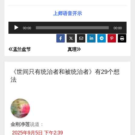
上师语音开示
音
00:00
00:00
频
播
盂兰盆节
真理
文
放
器
章
《世间只有统治者和被统治者》有29个想
导
法
航
金刚净莲
说道：
2025年9月5日 下午2:39