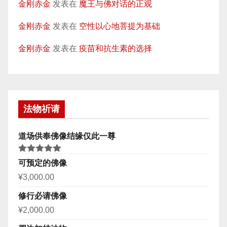
金刚赤金
发表在
魔王与佛对话的正观
金刚赤金
发表在
空性以心地菩提为基础
金刚赤金
发表在
疫苗和抗生素的选择
法物祈请
道场供奉佛像结缘仅此一尊
评分
5.00
可预定的佛像
&sol; 5
¥
3,000.00
修行必请佛像
¥
2,000.00