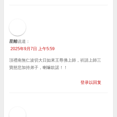
星離
说道：
2025年9月7日 上午5:59
頂禮南無仁波切大日如來王尊佛上師，祈請上師三
寶慈悲加持弟子，喇嘛欽諾！！
登录以回复