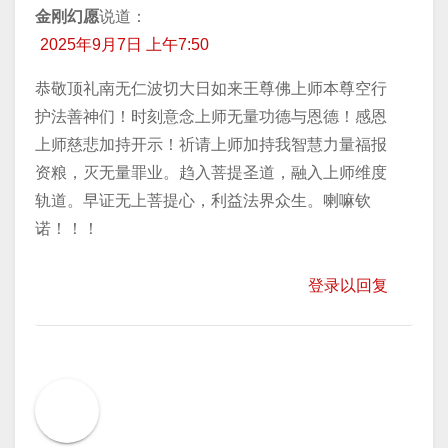
金刚幻愿
说道：
2025年9月7日 上午7:50
恭敬顶礼南无仁波切大日如来王尊佛上师本尊空行
护法善神们！时刻意念上师无量功德与恩德！感恩
上师慈悲加持开示！祈请上师加持我智慧力量福报
资粮，灭无量罪业。趋入菩提圣道，融入上师维度
轨道。早证无上菩提心，利益法界众生。喇嘛钦
诺！！！
登录以回复