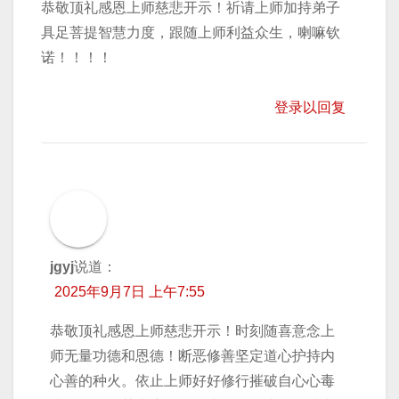
恭敬顶礼感恩上师慈悲开示！祈请上师加持弟子
具足菩提智慧力度，跟随上师利益众生，喇嘛钦
诺！！！！
登录以回复
jgyj
说道：
2025年9月7日 上午7:55
恭敬顶礼感恩上师慈悲开示！时刻随喜意念上
师无量功德和恩德！断恶修善坚定道心护持内
心善的种火。依止上师好好修行摧破自心心毒