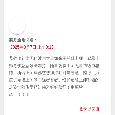
慧月金刚
说道：
2025年9月7日 上午9:13
恭敬顶礼南无仁波切大日如来王尊佛上师！感恩上
师尊佛慈悲妙法加持！随喜赞叹上师无量功德与恩
德！祈请上师尊佛慈悲加持我能量智慧、德行、力
度资粮增上！做个强者智者。恒长追随上师引领的
足迹常随佛学精进佛道好好修行！喇嘛钦
诺！！！！
登录以回复