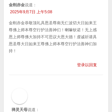
金刚赤金
说道：
2025年9月7日 上午5:08
金刚赤金恭敬顶礼具恩圣尊南无仁波切大日如来王
尊佛上师本尊空行护法善神们！喇嘛钦诺！无上感
恩上师尊佛大加持不可思议大恩大德！虔诚祈请具
恩圣尊大日如来王尊佛上师本尊空行护法善神们加
持！
登录以回复
禅灵天母
说道：