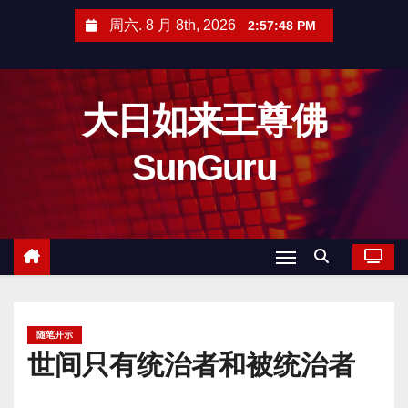
跳
周六. 8 月 8th, 2026
2:57:50 PM
至
内
容
大日如来王尊佛
SunGuru
随笔开示
世间只有统治者和被统治者