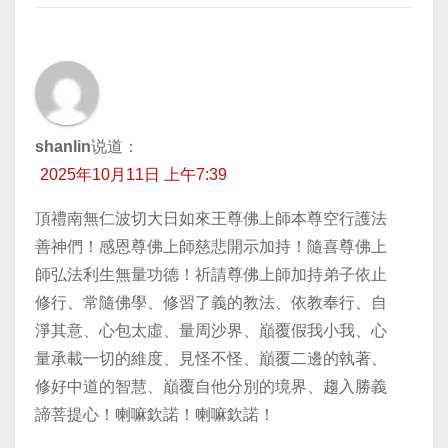
shanlin
说道：
2025年10月11日 上午7:39
頂禮南無仁波切大日如來王尊佛上師本尊空行護法
善神們！感恩尊佛上師慈悲開示加持！隨喜尊佛上
師弘法利生無量功德！祈請尊佛上師加持弟子依止
修行、常隨佛學、修習了義的教法、依教奉行、自
淨其意、心包太虛、量周沙界、巔覆假我小我、心
量承載一切的維度、見怪不怪、巔覆二邊的執著、
修好中道的智慧、巔覆自他分別的境界、趨入勝義
諦菩提心！喇嘛欽諾！喇嘛欽諾！