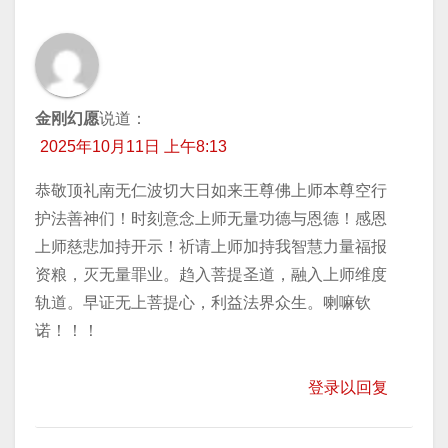
金刚幻愿
说道：
2025年10月11日 上午8:13
恭敬顶礼南无仁波切大日如来王尊佛上师本尊空行
护法善神们！时刻意念上师无量功德与恩德！感恩
上师慈悲加持开示！祈请上师加持我智慧力量福报
资粮，灭无量罪业。趋入菩提圣道，融入上师维度
轨道。早证无上菩提心，利益法界众生。喇嘛钦
诺！！！
登录以回复