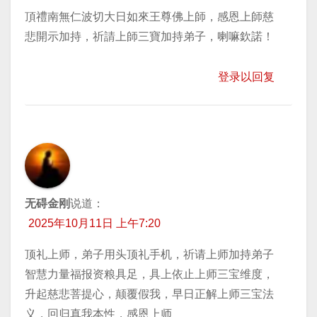
頂禮南無仁波切大日如來王尊佛上師，感恩上師慈
悲開示加持，祈請上師三寶加持弟子，喇嘛欽諾！
登录以回复
无碍金刚
说道：
2025年10月11日 上午7:20
顶礼上师，弟子用头顶礼手机，祈请上师加持弟子
智慧力量福报资粮具足，具上依止上师三宝维度，
升起慈悲菩提心，颠覆假我，早日正解上师三宝法
义，回归真我本性，感恩上师