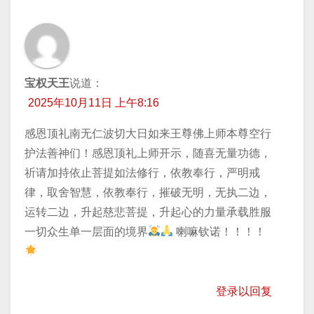
宝权天王
说道：
2025年10月11日 上午8:16
感恩顶礼南无仁波切大日如来王尊佛上师本尊空行
护法善神们！感恩顶礼上师开示，随喜无量功德，
祈请加持​依止菩提如法修行，依教奉行，严明戒
律，取舍智慧，依教奉行，摧破无明，无执二边，
运转二边，升起慈悲菩提，升起心的力量承载胜服
一切众生单一层面的境界
喇嘛钦诺！！！！
登录以回复