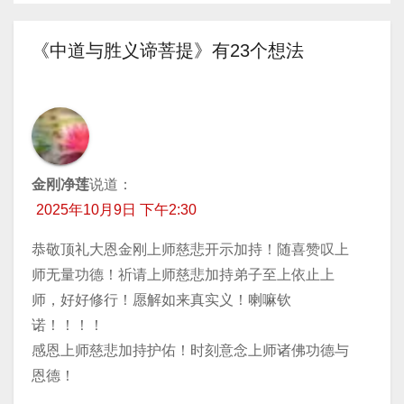
章
导
《中道与胜义谛菩提》有23个想法
航
金刚净莲
说道：
2025年10月9日 下午2:30
恭敬顶礼大恩金刚上师慈悲开示加持！随喜赞叹上
师无量功德！祈请上师慈悲加持弟子至上依止上
师，好好修行！愿解如来真实义！喇嘛钦
诺！！！！
感恩上师慈悲加持护佑！时刻意念上师诸佛功德与
恩德！