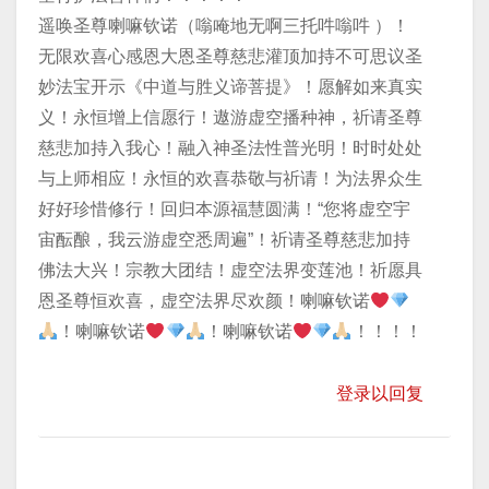
遥唤圣尊喇嘛钦诺（嗡唵地无啊三托吽嗡吽 ）！
无限欢喜心感恩大恩圣尊慈悲灌顶加持不可思议圣
妙法宝开示《中道与胜义谛菩提》！愿解如来真实
义！永恒增上信愿行！遨游虚空播种神，祈请圣尊
慈悲加持入我心！融入神圣法性普光明！时时处处
与上师相应！永恒的欢喜恭敬与祈请！为法界众生
好好珍惜修行！回归本源福慧圆满！“您将虚空宇
宙酝酿，我云游虚空悉周遍”！祈请圣尊慈悲加持
佛法大兴！宗教大团结！虚空法界变莲池！祈愿具
恩圣尊恒欢喜，虚空法界尽欢颜！喇嘛钦诺
！喇嘛钦诺
！喇嘛钦诺
！！！！
登录以回复