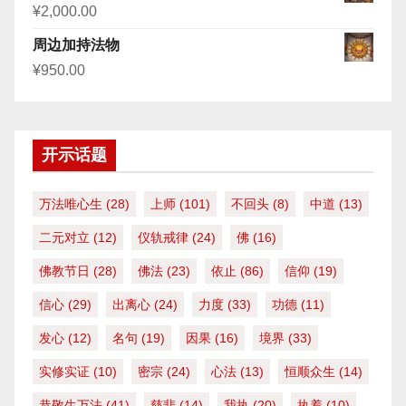
¥
2,000.00
周边加持法物
¥
950.00
开示话题
万法唯心生
(28)
上师
(101)
不回头
(8)
中道
(13)
二元对立
(12)
仪轨戒律
(24)
佛
(16)
佛教节日
(28)
佛法
(23)
依止
(86)
信仰
(19)
信心
(29)
出离心
(24)
力度
(33)
功德
(11)
发心
(12)
名句
(19)
因果
(16)
境界
(33)
实修实证
(10)
密宗
(24)
心法
(13)
恒顺众生
(14)
恭敬生万法
(41)
慈悲
(14)
我执
(20)
执着
(10)