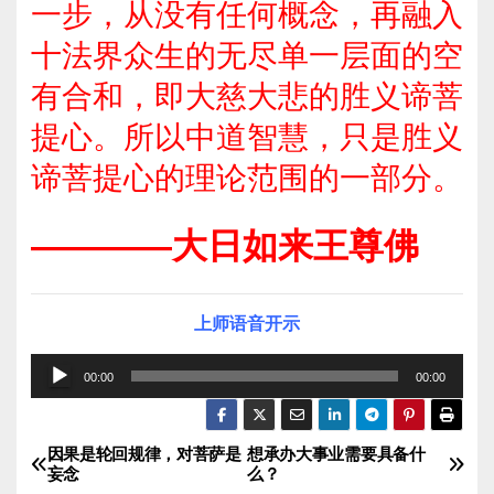
一步，从没有任何概念，再融入
十法界众生的无尽单一层面的空
有合和，即大慈大悲的胜义谛菩
提心。所以中道智慧，只是胜义
谛菩提心的理论范围的一部分。
————大日如来王尊佛
上师语音开示
音
00:00
00:00
频
播
因果是轮回规律，对菩萨是
想承办大事业需要具备什
文
放
妄念
么？
器