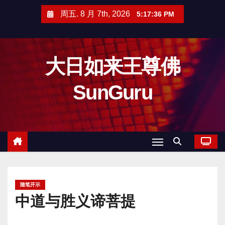
跳
周五. 8 月 7th, 2026
5:17:37 PM
至
内
容
大日如来王尊佛
SunGuru
随笔开示
中道与胜义谛菩提