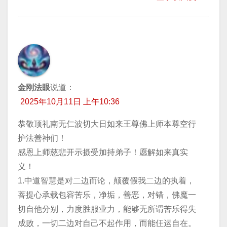
金刚法眼
说道：
2025年10月11日 上午10:36
恭敬顶礼南无仁波切大日如来王尊佛上师本尊空行
护法善神们！
​感恩上师慈悲开示摄受加持弟子！愿解如来真实
义！
1.中道智慧是对二边而论，颠覆假我二边的执着，
菩提心承载包容苦乐，净垢，善恶，对错，佛魔一
切自他分别，力度胜服业力，能够无所谓苦乐得失
成败，一切二边对自己不起作用，而能仼运自在。