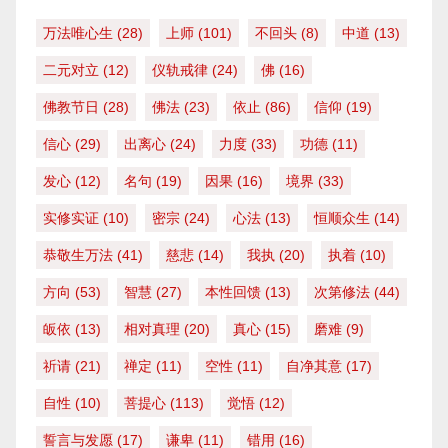
万法唯心生
(28)
上师
(101)
不回头
(8)
中道
(13)
二元对立
(12)
仪轨戒律
(24)
佛
(16)
佛教节日
(28)
佛法
(23)
依止
(86)
信仰
(19)
信心
(29)
出离心
(24)
力度
(33)
功德
(11)
发心
(12)
名句
(19)
因果
(16)
境界
(33)
实修实证
(10)
密宗
(24)
心法
(13)
恒顺众生
(14)
恭敬生万法
(41)
慈悲
(14)
我执
(20)
执着
(10)
方向
(53)
智慧
(27)
本性回馈
(13)
次第修法
(44)
皈依
(13)
相对真理
(20)
真心
(15)
磨难
(9)
祈请
(21)
禅定
(11)
空性
(11)
自净其意
(17)
自性
(10)
菩提心
(113)
觉悟
(12)
誓言与发愿
(17)
谦卑
(11)
错用
(16)