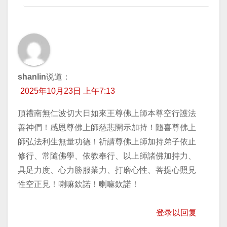
shanlin
说道：
2025年10月23日 上午7:13
頂禮南無仁波切大日如來王尊佛上師本尊空行護法
善神們！感恩尊佛上師慈悲開示加持！隨喜尊佛上
師弘法利生無量功德！祈請尊佛上師加持弟子依止
修行、常隨佛學、依教奉行、以上師諸佛加持力、
具足力度、心力勝服業力、打磨心性、菩提心照見
性空正見！喇嘛欽諾！喇嘛欽諾！
登录以回复