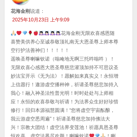
花海金刚
说道：
2025年10月23日 上午9:09
花海金刚无限欢喜感恩随
喜赞美供养心至诚恭敬顶礼南无大恩圣尊上师本尊
空行护法善神们！！！！！
遥唤圣尊喇嘛钦诺（嗡唵地无啊三托吽嗡吽 ）！
无限欢喜心感恩大恩圣尊慈悲灌顶加持不可思议圣
妙法宝开示《无为法》！愿解如来真实义！永恒增
上信愿行！遨游虚空播种神，祈请圣尊慈悲加持入
我心！融入神圣法性普光明！时时处处与上师相
应！永恒的欢喜恭敬与祈请！为法界众生好好珍惜
修行！回归本源福慧圆满！“您将虚空宇宙酝酿，
我云游虚空悉周遍”！祈请圣尊慈悲加持佛法大
兴！宗教大团结！虚空法界变莲池！祈愿具恩圣尊
恒欢喜，虚空法界尽欢颜！喇嘛钦诺
！喇