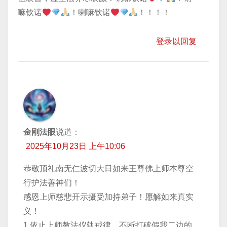
嘛钦诺
！喇嘛钦诺
！！！！
登录以回复
金刚法眼
说道：
2025年10月23日 上午10:06
恭敬顶礼南无仁波切大日如来王尊佛上师本尊空
行护法善神们！
感恩上师慈悲开示摄受加持弟子！愿解如来真实
义！
1.依止上师教法仪轨戒律，不断打破假我二边的