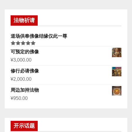
法物祈请
道场供奉佛像结缘仅此一尊
评分
5.00
可预定的佛像
&sol; 5
¥
3,000.00
修行必请佛像
¥
2,000.00
周边加持法物
¥
950.00
开示话题