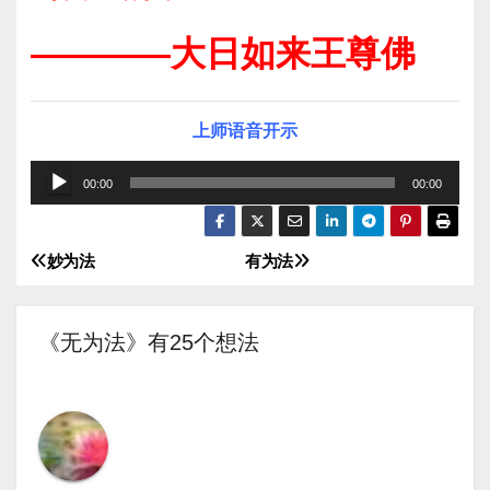
————大日如来王尊佛
上师语音开示
音
00:00
00:00
频
播
妙为法
有为法
文
放
器
章
《无为法》有25个想法
导
航