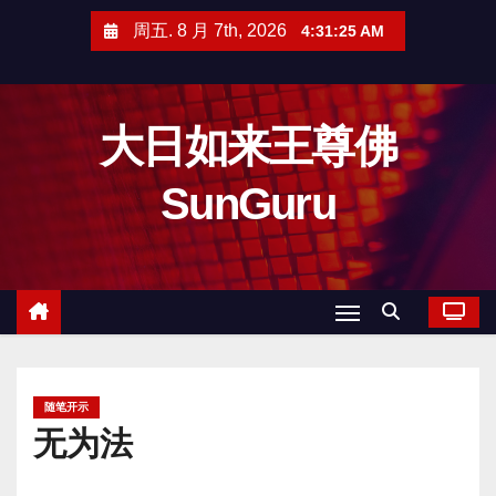
跳
周五. 8 月 7th, 2026
4:31:27 AM
至
内
容
大日如来王尊佛
SunGuru
随笔开示
无为法