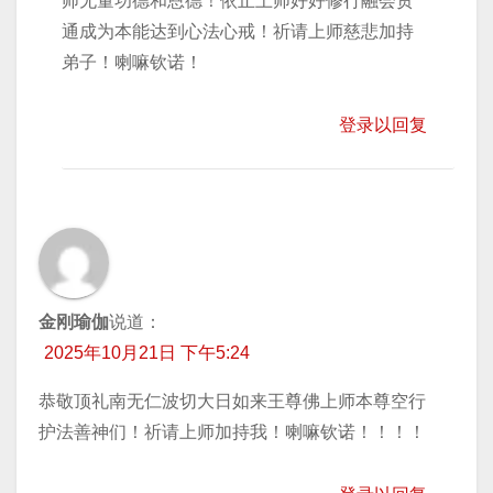
师无量功德和恩德！依止上师好好修行融会贯
通成为本能达到心法心戒！祈请上师慈悲加持
弟子！喇嘛钦诺！
登录以回复
金刚瑜伽
说道：
2025年10月21日 下午5:24
恭敬顶礼南无仁波切大日如来王尊佛上师本尊空行
护法善神们！祈请上师加持我！喇嘛钦诺！！！！