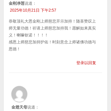
金刚净莲
说道：
2025年10月21日 下午2:57
恭敬顶礼大恩金刚上师慈悲开示加持！随喜赞叹上
师无量功德！祈请上师慈悲加持我！愿解如来真实
义！喇嘛钦诺！！！！
感恩上师慈悲加持护佑！时刻意念上师诸佛功德与
恩德！
登录以回复
金翅天母
说道：