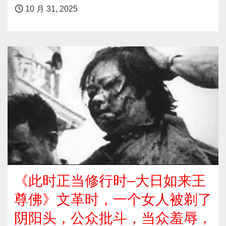
10 月 31, 2025
《此时正当修行时–大日如来王
尊佛》文革时，一个女人被剃了
阴阳头，公众批斗，当众羞辱，