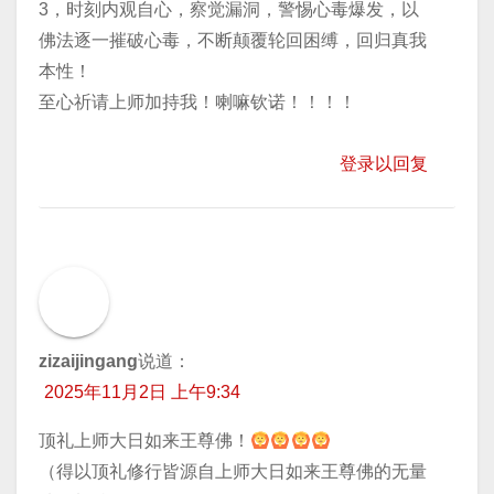
3，时刻内观自心，察觉漏洞，警惕心毒爆发，以
佛法逐一摧破心毒，不断颠覆轮回困缚，回归真我
本性！
至心祈请上师加持我！喇嘛钦诺！！！！
登录以回复
zizaijingang
说道：
2025年11月2日 上午9:34
顶礼上师大日如来王尊佛！
（得以顶礼修行皆源自上师大日如来王尊佛的无量