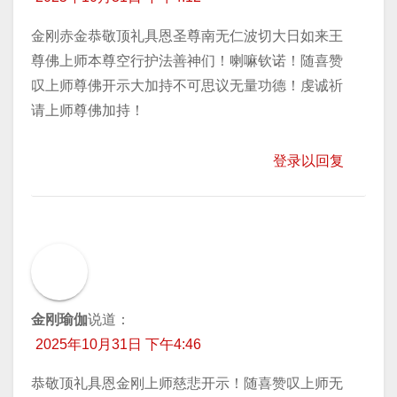
金刚赤金恭敬顶礼具恩圣尊南无仁波切大日如来王
尊佛上师本尊空行护法善神们！喇嘛钦诺！随喜赞
叹上师尊佛开示大加持不可思议无量功德！虔诚祈
请上师尊佛加持！
登录以回复
金刚瑜伽
说道：
2025年10月31日 下午4:46
恭敬顶礼具恩金刚上师慈悲开示！随喜赞叹上师无