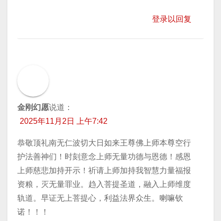
登录以回复
金刚幻愿
说道：
2025年11月2日 上午7:42
恭敬顶礼南无仁波切大日如来王尊佛上师本尊空行
护法善神们！时刻意念上师无量功德与恩德！感恩
上师慈悲加持开示！祈请上师加持我智慧力量福报
资粮，灭无量罪业。趋入菩提圣道，融入上师维度
轨道。早证无上菩提心，利益法界众生。喇嘛钦
诺！！！