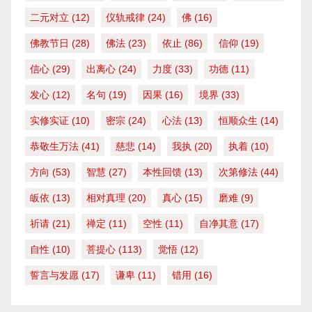
二元对立
(12)
仪轨戒律
(24)
佛
(16)
佛教节日
(28)
佛法
(23)
依止
(86)
信仰
(19)
信心
(29)
出离心
(24)
力度
(33)
功德
(11)
发心
(12)
名句
(19)
因果
(16)
境界
(33)
实修实证
(10)
密宗
(24)
心法
(13)
恒顺众生
(14)
恭敬生万法
(41)
慈悲
(14)
我执
(20)
执着
(10)
方向
(53)
智慧
(27)
本性回馈
(13)
次第修法
(44)
皈依
(13)
相对真理
(20)
真心
(15)
磨难
(9)
祈请
(21)
禅定
(11)
空性
(11)
自净其意
(17)
自性
(10)
菩提心
(113)
觉悟
(12)
誓言与发愿
(17)
谦卑
(11)
错用
(16)