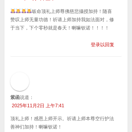
皈命顶礼上师尊佛慈悲攝授加持！随喜
赞叹上师无量功德！祈请上师加持我如法面对，修
于当下，下个零秒就是春天！喇嘛钦诺！！！！
登录以回复
紫函
说道：
2025年11月2日 上午7:41
顶礼上师！感恩上师开示。祈请上师本尊空行护法
善神们加持！喇嘛钦诺！