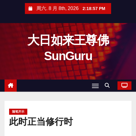
跳
周六. 8 月 8th, 2026
2:18:59 PM
至
内
容
大日如来王尊佛
SunGuru
随笔开示
此时正当修行时