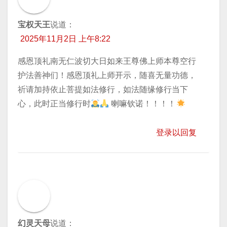
宝权天王
说道：
2025年11月2日 上午8:22
感恩顶礼南无仁波切大日如来王尊佛上师本尊空行
护法善神们！感恩顶礼上师开示，随喜无量功德，
祈请加持​依止菩提如法修行，如法随缘修行当下
心，此时正当修行时
喇嘛钦诺！！！！
登录以回复
幻灵天母
说道：