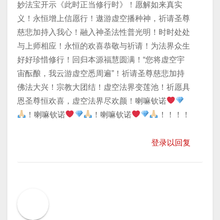
妙法宝开示《此时正当修行时》！愿解如来真实
义！永恒增上信愿行！遨游虚空播种神，祈请圣尊
慈悲加持入我心！融入神圣法性普光明！时时处处
与上师相应！永恒的欢喜恭敬与祈请！为法界众生
好好珍惜修行！回归本源福慧圆满！“您将虚空宇
宙酝酿，我云游虚空悉周遍”！祈请圣尊慈悲加持
佛法大兴！宗教大团结！虚空法界变莲池！祈愿具
恩圣尊恒欢喜，虚空法界尽欢颜！喇嘛钦诺
！喇嘛钦诺
！喇嘛钦诺
！！！！
登录以回复