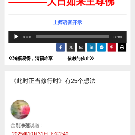
————大日如来王尊佛
上师语音开示
音
00:00
00:00
频
播
鸿福易得，清福难享
依赖与依止
文
放
器
章
《此时正当修行时》有25个想法
导
航
金刚净莲
说道：
2025年10月31日 下午2:40