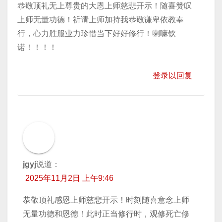
恭敬顶礼无上尊贵的大恩上师慈悲开示！随喜赞叹
上师无量功德！祈请上师加持我恭敬谦卑依教奉
行，心力胜服业力珍惜当下好好修行！喇嘛钦
诺！！！！
登录以回复
jgyj
说道：
2025年11月2日 上午9:46
恭敬顶礼感恩上师慈悲开示！时刻随喜意念上师
无量功德和恩德！此时正当修行时，观修死亡修