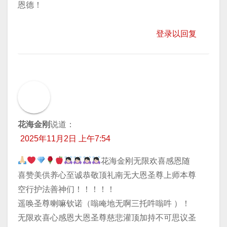
恩德！
登录以回复
花海金刚
说道：
2025年11月2日 上午7:54
花海金刚无限欢喜感恩随
喜赞美供养心至诚恭敬顶礼南无大恩圣尊上师本尊
空行护法善神们！！！！！
遥唤圣尊喇嘛钦诺（嗡唵地无啊三托吽嗡吽 ）！
无限欢喜心感恩大恩圣尊慈悲灌顶加持不可思议圣