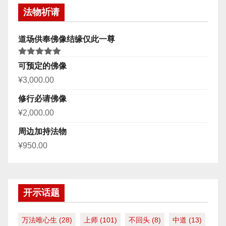
法物祈请
道场供奉佛像结缘仅此一尊
评分
5.00
可预定的佛像
&sol; 5
¥
3,000.00
修行必请佛像
¥
2,000.00
周边加持法物
¥
950.00
开示话题
万法唯心生
(28)
上师
(101)
不回头
(8)
中道
(13)