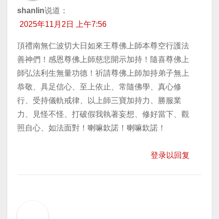
shanlin
说道：
2025年11月2日 上午7:56
頂禮南無仁波切大日如來王尊佛上師本尊空行護法
善神們！感恩尊佛上師慈悲開示加持！隨喜尊佛上
師弘法利生無量功德！祈請尊佛上師加持弟子無上
恭敬、具足信心、至上依止、常隨佛學、真心修
行、受持儀軌戒律、以上師三寶加持力、勝服業
力、見怪不怪、打破假我執著妄想、修好當下、觀
照自心、如法面對！喇嘛欽諾！喇嘛欽諾！
登录以回复