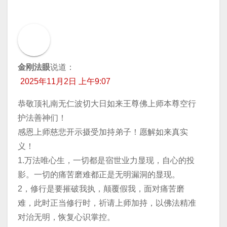
金刚法眼
说道：
2025年11月2日 上午9:07
恭敬顶礼南无仁波切大日如来王尊佛上师本尊空行
护法善神们！
感恩上师慈悲开示摄受加持弟子！愿解如来真实
义！
1.万法唯心生，一切都是宿世业力显现，自心的投
影。一切的痛苦磨难都正是无明漏洞的显现。
2，修行是要摧破我执，颠覆假我，面对痛苦磨
难，此时正当修行时，祈请上师加持，以佛法精准
对治无明，恢复心识掌控。