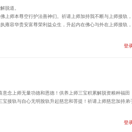
应解脱道。
尊佛上师本尊空行护法善神们。祈请上师加持我不断与上师接轨
无执雍容华贵安富尊荣利益众生，升起内在佛心与外在上师接轨
登
喜意念上师无量功德和恩德！供养上师三宝积累解脱资粮种福田
三宝接轨与自心无明脫轨升起慈悲和菩提！祈请上师慈悲加持弟
登