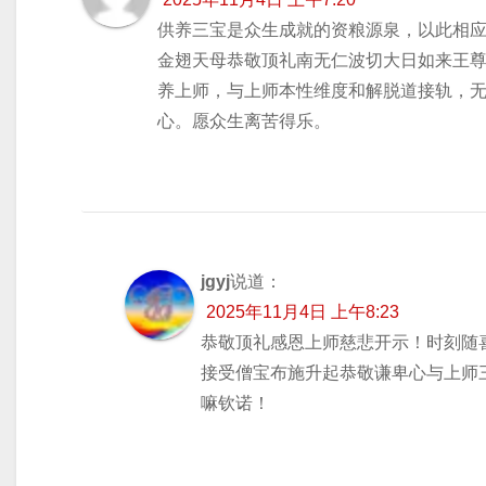
供养三宝是众生成就的资粮源泉，以此相
金翅天母恭敬顶礼南无仁波切大日如来王
养上师，与上师本性维度和解脱道接轨，
心。愿众生离苦得乐。
jgyj
说道：
2025年11月4日 上午8:23
恭敬顶礼感恩上师慈悲开示！时刻随
接受僧宝布施升起恭敬谦卑心与上师
嘛钦诺！