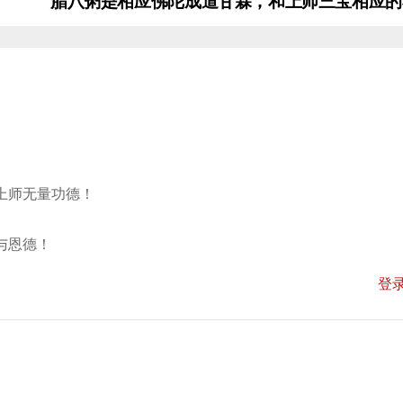
腊八粥是相应佛陀成道甘霖，和上师三宝相应的
上师无量功德！
与恩德！
登