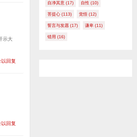
自净其意
(17)
自性
(10)
菩提心
(113)
觉悟
(12)
誓言与发愿
(17)
谦卑
(11)
错用
(16)
开示大
录以回复
录以回复