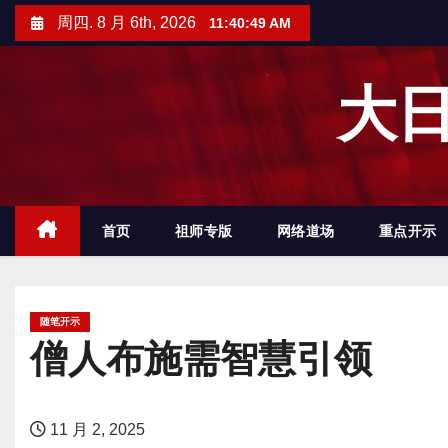
跳
周四. 8 月 6th, 2026
11:40:50 AM
至
内
大日
容
首页
祖师专版
网络道场
重点开示
随笔开示
僧人布施需智慧引领
11 月 2, 2025