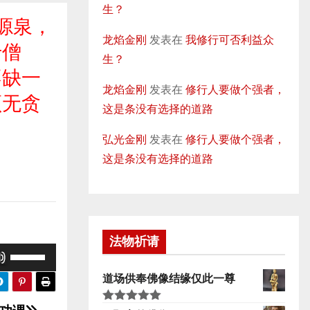
生？
源泉，
龙焰金刚
发表在
我修行可否利益众
于僧
生？
不缺一
龙焰金刚
发表在
修行人要做个强者，
须无贪
这是条没有选择的道路
弘光金刚
发表在
修行人要做个强者，
这是条没有选择的道路
法物祈请
使
用
道场供奉佛像结缘仅此一尊
上