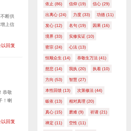
依止
(86)
信仰
(19)
信心
(29)
出离心
(24)
力度
(33)
功德
(11)
，不断供
，增上信
发心
(12)
名句
(19)
因果
(16)
境界
(33)
实修实证
(10)
录以回复
密宗
(24)
心法
(13)
恒顺众生
(14)
恭敬生万法
(41)
慈悲
(14)
我执
(20)
执着
(10)
方向
(53)
智慧
(27)
本性回馈
(13)
次第修法
(44)
！恭敬
子！喇
皈依
(13)
相对真理
(20)
真心
(15)
磨难
(9)
祈请
(21)
录以回复
禅定
(11)
空性
(11)