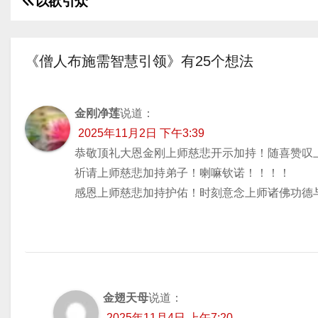
以欲引众
放
文
器
章
《僧人布施需智慧引领》有25个想法
导
航
金刚净莲
说道：
2025年11月2日 下午3:39
恭敬顶礼大恩金刚上师慈悲开示加持！随喜赞叹
祈请上师慈悲加持弟子！喇嘛钦诺！！！！
感恩上师慈悲加持护佑！时刻意念上师诸佛功德
金翅天母
说道：
2025年11月4日 上午7:20