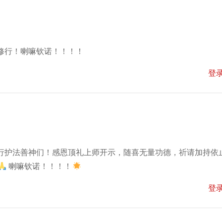
修行！喇嘛钦诺！！！！
登
行护法善神们！感恩顶礼上师开示，随喜无量功德，祈请加持​依
喇嘛钦诺！！！！
登