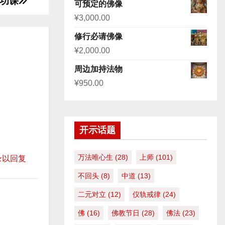
功课
/
评分
5.00
可预定的佛像
&sol; 5
下
¥
3,000.00
箭
修行必请佛像
头
¥
2,000.00
键
周边加持法物
来
¥
950.00
增
高
或
降
开示话题
低
音
万法唯心生
(28)
上师
(101)
录以回复
量
不回头
(8)
中道
(13)
。
二元对立
(12)
仪轨戒律
(24)
佛
(16)
佛教节日
(28)
佛法
(23)