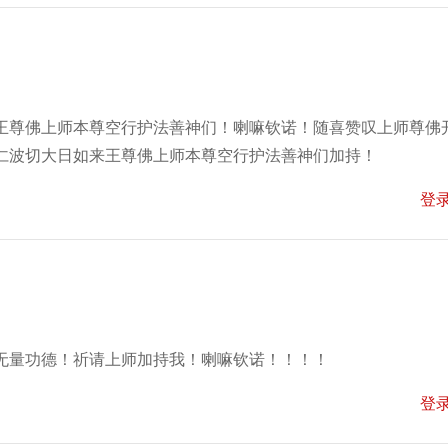
王尊佛上师本尊空行护法善神们！喇嘛钦诺！随喜赞叹上师尊佛
仁波切大日如来王尊佛上师本尊空行护法善神们加持！
登
无量功德！祈请上师加持我！喇嘛钦诺！！！！
登