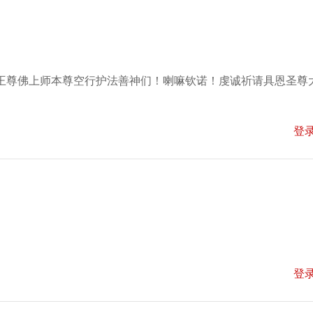
王尊佛上师本尊空行护法善神们！喇嘛钦诺！虔诚祈请具恩圣尊
登
登