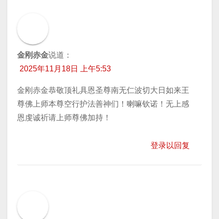
金刚赤金
说道：
2025年11月18日 上午5:53
金刚赤金恭敬顶礼具恩圣尊南无仁波切大日如来王
尊佛上师本尊空行护法善神们！喇嘛钦诺！无上感
恩虔诚祈请上师尊佛加持！
登录以回复