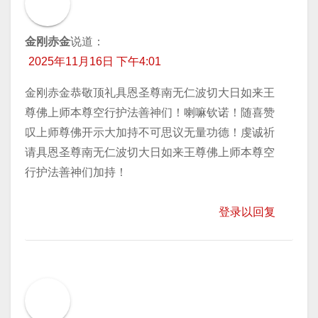
金刚赤金
说道：
2025年11月16日 下午4:01
金刚赤金恭敬顶礼具恩圣尊南无仁波切大日如来王
尊佛上师本尊空行护法善神们！喇嘛钦诺！随喜赞
叹上师尊佛开示大加持不可思议无量功德！虔诚祈
请具恩圣尊南无仁波切大日如来王尊佛上师本尊空
行护法善神们加持！
登录以回复