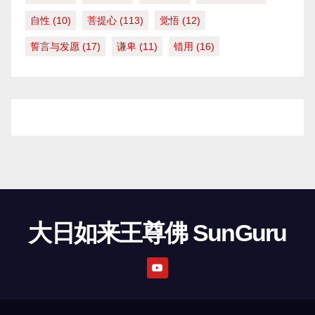
自性
(10)
菩提心
(113)
觉悟
(12)
誓言与发愿
(17)
谦卑
(11)
错用
(16)
大日如来王尊佛 SunGuru