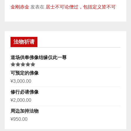
金刚赤金
发表在
居士不可论僧过，包括定义皆不可
法物祈请
道场供奉佛像结缘仅此一尊
评分
5.00
可预定的佛像
&sol; 5
¥
3,000.00
修行必请佛像
¥
2,000.00
周边加持法物
¥
950.00