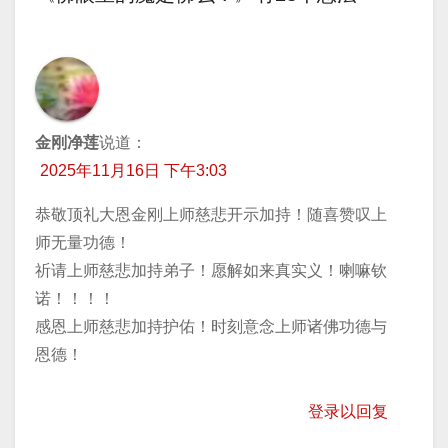
导
航
金刚净莲
说道：
2025年11月16日 下午3:03
恭敬顶礼大恩金刚上师慈悲开示加持！随喜赞叹上
师无量功德！
祈请上师慈悲加持弟子！愿解如来真实义！喇嘛钦
诺！！！！
感恩上师慈悲加持护佑！时刻意念上师诸佛功德与
恩德！
登录以回复