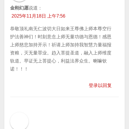
金刚幻愿
说道：
2025年11月18日 上午7:56
恭敬顶礼南无仁波切大日如来王尊佛上师本尊空行
护法善神们！时刻意念上师无量功德与恩德！感恩
上师慈悲加持开示！祈请上师加持我智慧力量福报
资粮，灭无量罪业。趋入菩提圣道，融入上师维度
轨道。早证无上菩提心，利益法界众生。喇嘛钦
诺！！！
登录以回复