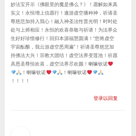
妙法宝开示《佛眼里的魔是佛么？》！愿解如来真
实义！永恒增上信愿行！遨游虚空播种神，祈请圣
尊慈悲加持入我心！融入神圣法性普光明！时时处
处与上师相应！永恒的欢喜恭敬与祈请！为法界众
生好好珍惜修行！回归本源福慧圆满！“您将虚空
宇宙酝酿，我云游虚空悉周遍”！祈请圣尊慈悲加
持佛法大兴！宗教大团结！虚空法界变莲池！祈愿
具恩圣尊恒欢喜，虚空法界尽欢颜！喇嘛钦诺
！喇嘛钦诺
！喇嘛钦诺
！！！！
登录以回复