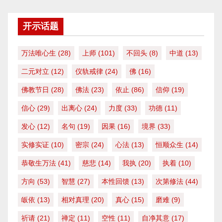
开示话题
万法唯心生
(28)
上师
(101)
不回头
(8)
中道
(13)
二元对立
(12)
仪轨戒律
(24)
佛
(16)
佛教节日
(28)
佛法
(23)
依止
(86)
信仰
(19)
信心
(29)
出离心
(24)
力度
(33)
功德
(11)
发心
(12)
名句
(19)
因果
(16)
境界
(33)
实修实证
(10)
密宗
(24)
心法
(13)
恒顺众生
(14)
恭敬生万法
(41)
慈悲
(14)
我执
(20)
执着
(10)
方向
(53)
智慧
(27)
本性回馈
(13)
次第修法
(44)
皈依
(13)
相对真理
(20)
真心
(15)
磨难
(9)
祈请
(21)
禅定
(11)
空性
(11)
自净其意
(17)