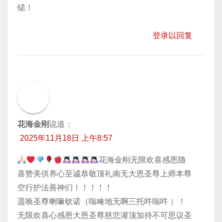
锘！
登录以回复
花海金刚
说道：
2025年11月18日 上午8:57
花海金刚无限欢喜感恩随
喜赞美供养心至诚恭敬顶礼南无大恩圣尊上师本尊
空行护法善神们！！！！！
遥唤圣尊喇嘛钦诺（嗡唵地无啊三托吽嗡吽 ）！
无限欢喜心感恩大恩圣尊慈悲灌顶加持不可思议圣