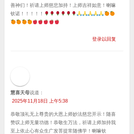
善神们！祈请上师慈悲加持！上师吉祥如意！喇嘛
钦诺！！！！！
登录以回复
慧喜天母
说道：
2025年11月18日 上午5:38
恭敬顶礼无上尊贵的大恩上师妙法慈悲开示！随喜
赞叹上师无量功德！恭敬生万法，祈请上师加持我
至上依止心有众生广发菩提常随佛学！喇嘛钦