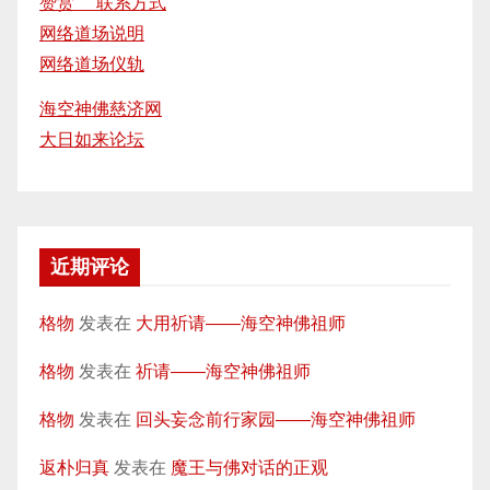
赞赏 联系方式
网络道场说明
网络道场仪轨
海空神佛慈济网
大日如来论坛
近期评论
格物
发表在
大用祈请——海空神佛祖师
格物
发表在
祈请——海空神佛祖师
格物
发表在
回头妄念前行家园——海空神佛祖师
返朴归真
发表在
魔王与佛对话的正观