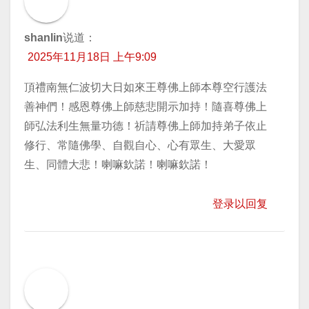
shanlin
说道：
2025年11月18日 上午9:09
頂禮南無仁波切大日如來王尊佛上師本尊空行護法
善神們！感恩尊佛上師慈悲開示加持！隨喜尊佛上
師弘法利生無量功德！祈請尊佛上師加持弟子依止
修行、常隨佛學、自觀自心、心有眾生、大愛眾
生、同體大悲！喇嘛欽諾！喇嘛欽諾！
登录以回复