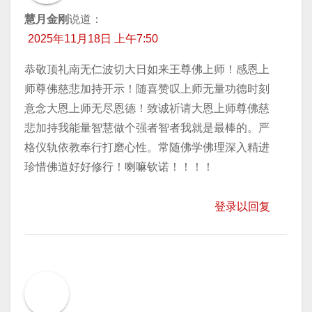
慧月金刚
说道：
2025年11月18日 上午7:50
恭敬顶礼南无仁波切大日如来王尊佛上师！感恩上
师尊佛慈悲加持开示！随喜赞叹上师无量功德时刻
意念大恩上师无尽恩德！致诚祈请大恩上师尊佛慈
悲加持我能量智慧做个强者智者我就是最棒的。严
格仪轨依教奉行打磨心性。常随佛学佛理深入精进
珍惜佛道好好修行！喇嘛钦诺！！！！
登录以回复