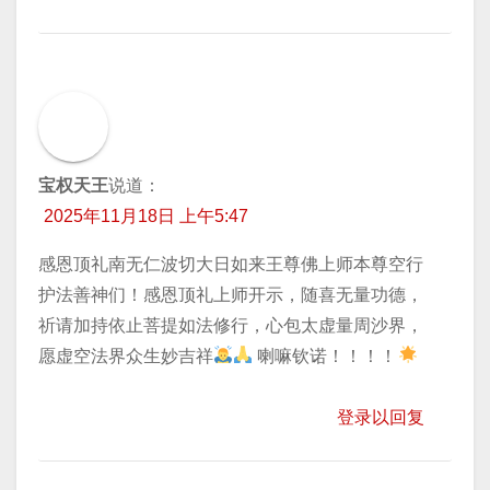
宝权天王
说道：
2025年11月18日 上午5:47
感恩顶礼南无仁波切大日如来王尊佛上师本尊空行
护法善神们！感恩顶礼上师开示，随喜无量功德，
祈请加持​依止菩提如法修行，心包太虚量周沙界，
愿虚空法界众生妙吉祥
喇嘛钦诺！！！！
登录以回复