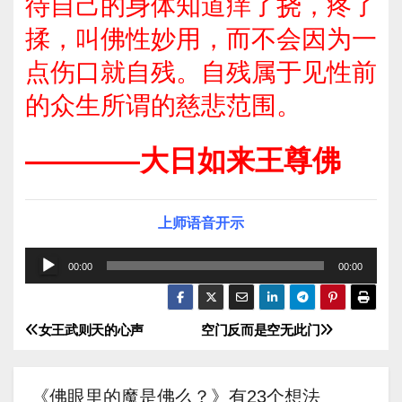
待自己的身体知道痒了挠，疼了
揉，叫佛性妙用，而不会因为一
点伤口就自残。自残属于见性前
的众生所谓的慈悲范围。
————大日如来王尊佛
上师语音开示
音
00:00
00:00
频
播
女王武则天的心声
空门反而是空无此门
文
放
器
章
《佛眼里的魔是佛么？》有23个想法