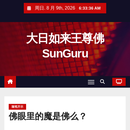
跳
周日. 8 月 9th, 2026
6:33:38 AM
至
内
容
大日如来王尊佛
SunGuru
随笔开示
佛眼里的魔是佛么？