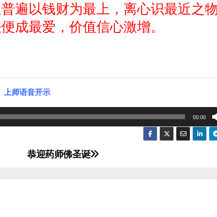
人普遍以钱财为最上，离心识最近之
法便成最爱，价值信心激增。
上师语音开示
00:00
恭迎药师佛圣诞