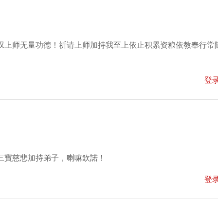
叹上师无量功德！祈请上师加持我至上依止积累资粮依教奉行常
登
三寶慈悲加持弟子，喇嘛欽諾！
登