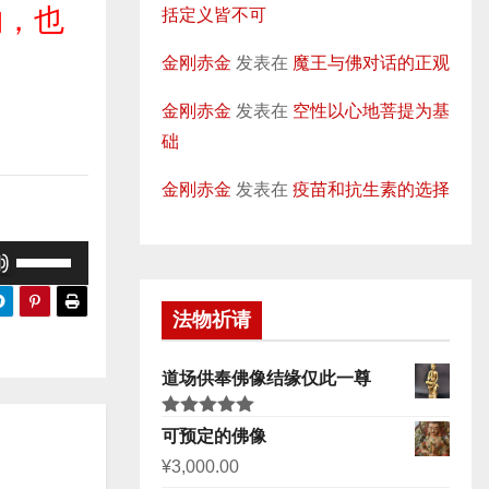
物，也
括定义皆不可
金刚赤金
发表在
魔王与佛对话的正观
金刚赤金
发表在
空性以心地菩提为基
础
金刚赤金
发表在
疫苗和抗生素的选择
使
用
上
法物祈请
/
下
道场供奉佛像结缘仅此一尊
箭
评分
5.00
可预定的佛像
头
&sol; 5
¥
3,000.00
键