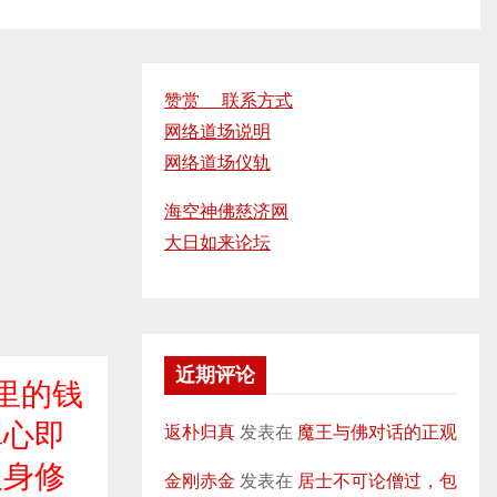
赞赏 联系方式
网络道场说明
网络道场仪轨
海空神佛慈济网
大日如来论坛
近期评论
里的钱
真心即
返朴归真
发表在
魔王与佛对话的正观
人身修
金刚赤金
发表在
居士不可论僧过，包