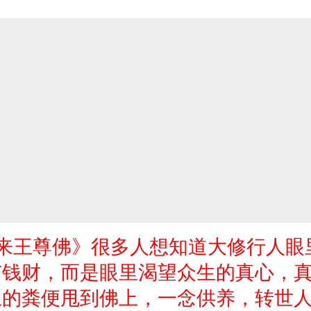
来王尊佛》很多人想知道大修行人眼
有钱财，而是眼里渴望众生的真心，
上的粪便甩到佛上，一念供养，转世