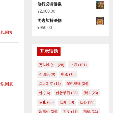
来
修行必请佛像
增
¥
2,000.00
高
周边加持法物
或
¥
950.00
降
录以回复
低
音
开示话题
量
。
万法唯心生
(28)
上师
(101)
不回头
(8)
中道
(13)
二元对立
(12)
仪轨戒律
(24)
录以回复
佛
(16)
佛教节日
(28)
佛法
(23)
依止
(86)
信仰
(19)
信心
(29)
出离心
(24)
力度
(33)
功德
(11)