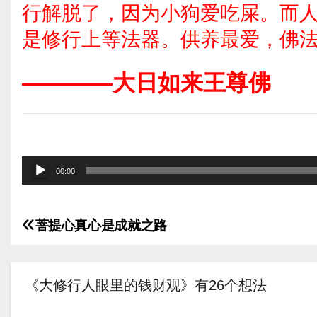
行解脱了，因为小狗爱吃屎。而
是修行上等法器。供养最爱，佛
————大日如来王尊佛
音
00:00
频
播
菩提心真心是成就之路
放
文
器
章
《大修行人眼里的钱财观》有26个想法
导