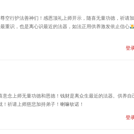
尊空行护法善神们！感恩顶礼上师开示，随喜无量功德，祈请加
，最重识，也是离心识最近的法器，如法正用供养激发依止信心
登
喜意念上师无量功德和恩德！钱财是离众生最近的法器。供养自
就！祈请上师慈悲加持弟子！喇嘛钦诺！
登