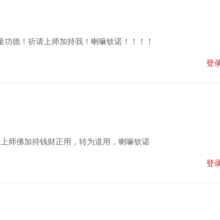
量功德！祈请上师加持我！喇嘛钦诺！！！！
登
请上师佛加持钱财正用，转为道用，喇嘛钦诺
登