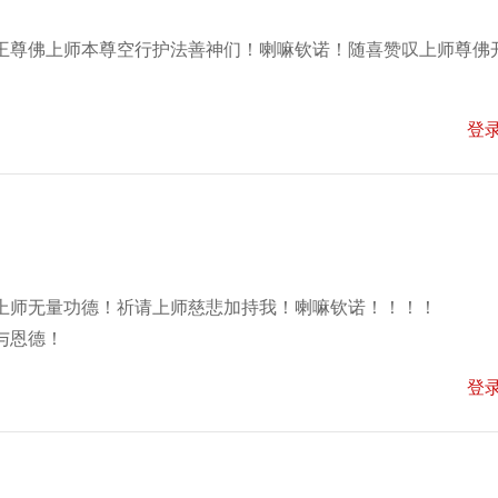
王尊佛上师本尊空行护法善神们！喇嘛钦诺！随喜赞叹上师尊佛
登
上师无量功德！祈请上师慈悲加持我！喇嘛钦诺！！！！
与恩德！
登