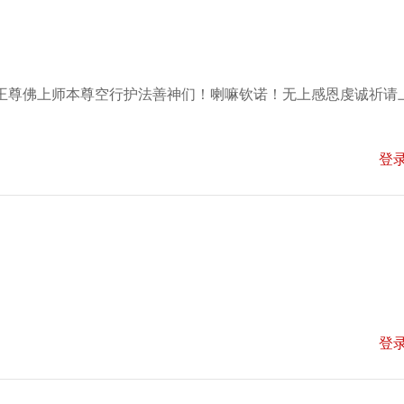
王尊佛上师本尊空行护法善神们！喇嘛钦诺！无上感恩虔诚祈请
登
登