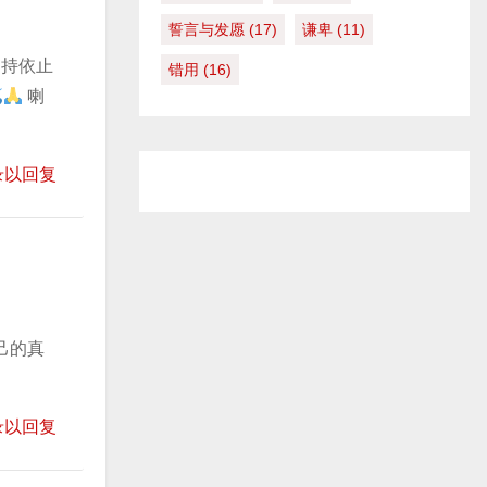
誓言与发愿
(17)
谦卑
(11)
持​依止
错用
(16)
喇
录以回复
己的真
录以回复