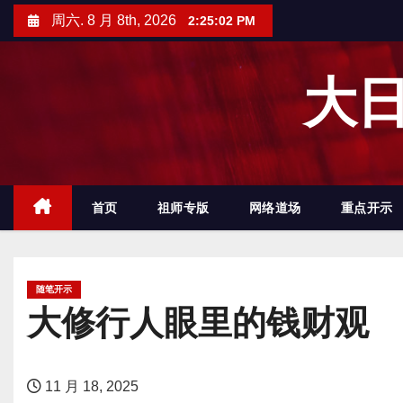
跳
周六. 8 月 8th, 2026
2:25:03 PM
至
内
大日
容
首页
祖师专版
网络道场
重点开示
随笔开示
大修行人眼里的钱财观
11 月 18, 2025