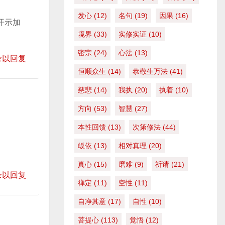
发心
(12)
名句
(19)
因果
(16)
开示加
境界
(33)
实修实证
(10)
密宗
(24)
心法
(13)
录以回复
恒顺众生
(14)
恭敬生万法
(41)
慈悲
(14)
我执
(20)
执着
(10)
方向
(53)
智慧
(27)
本性回馈
(13)
次第修法
(44)
皈依
(13)
相对真理
(20)
真心
(15)
磨难
(9)
祈请
(21)
录以回复
禅定
(11)
空性
(11)
自净其意
(17)
自性
(10)
菩提心
(113)
觉悟
(12)