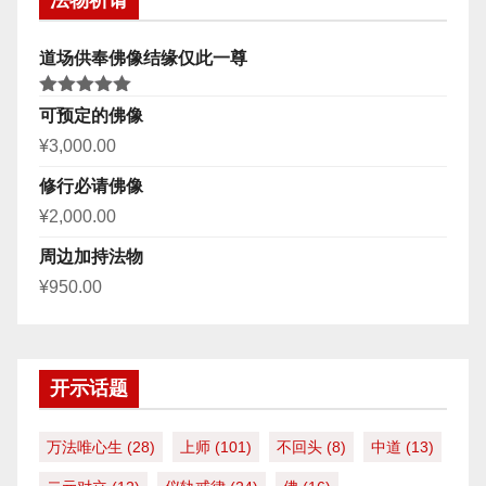
法物祈请
道场供奉佛像结缘仅此一尊
评分
5.00
可预定的佛像
&sol; 5
¥
3,000.00
修行必请佛像
¥
2,000.00
周边加持法物
¥
950.00
开示话题
万法唯心生
(28)
上师
(101)
不回头
(8)
中道
(13)