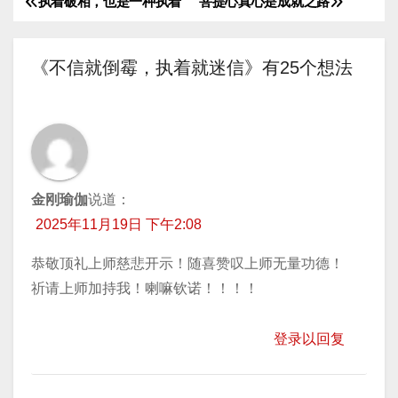
执着破相，也是一种执着
菩提心真心是成就之路
文
放
器
章
《不信就倒霉，执着就迷信》有25个想法
导
航
金刚瑜伽
说道：
2025年11月19日 下午2:08
恭敬顶礼上师慈悲开示！随喜赞叹上师无量功德！
祈请上师加持我！喇嘛钦诺！！！！
登录以回复