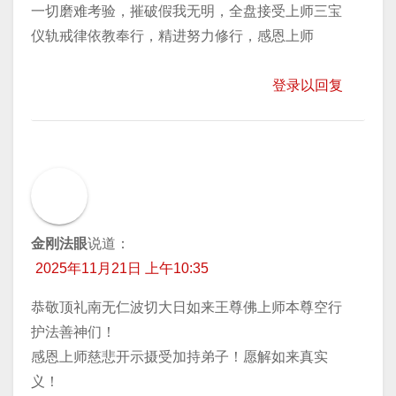
一切磨难考验，摧破假我无明，全盘接受上师三宝
仪轨戒律依教奉行，精进努力修行，感恩上师
登录以回复
金刚法眼
说道：
2025年11月21日 上午10:35
恭敬顶礼南无仁波切大日如来王尊佛上师本尊空行
护法善神们！
感恩上师慈悲开示摄受加持弟子！愿解如来真实
义！