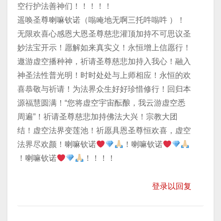
空行护法善神们！！！！！
遥唤圣尊喇嘛钦诺（嗡唵地无啊三托吽嗡吽 ）！
无限欢喜心感恩大恩圣尊慈悲灌顶加持不可思议圣
妙法宝开示！愿解如来真实义！永恒增上信愿行！
遨游虚空播种神，祈请圣尊慈悲加持入我心！融入
神圣法性普光明！时时处处与上师相应！永恒的欢
喜恭敬与祈请！为法界众生好好珍惜修行！回归本
源福慧圆满！“您将虚空宇宙酝酿，我云游虚空悉
周遍”！祈请圣尊慈悲加持佛法大兴！宗教大团
结！虚空法界变莲池！祈愿具恩圣尊恒欢喜，虚空
法界尽欢颜！喇嘛钦诺
！喇嘛钦诺
！喇嘛钦诺
！！！！
登录以回复