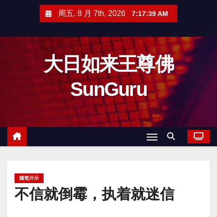
跳
周五. 8 月 7th, 2026
7:17:40 AM
至
内
容
大日如来王尊佛
SunGuru
随笔开示
不信就倒霉，执着就迷信