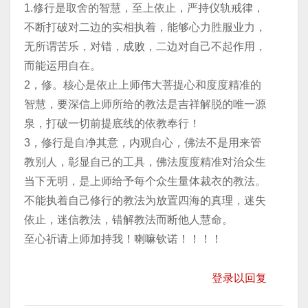
1.修行是取舍的智慧，至上依止，严持仪轨戒律，
不断打破对二边的实相执着，能够心力胜服业力，
无所谓苦乐，对错，成败，二边对自己不起作用，
而能运用自在。
2，修。核心是依止上师伟大菩提心和度度精准的
智慧，要深信上师所给的教法是吉祥解脱的唯一源
泉，打破一切前提底线的依教奉行！
3，修行是自净其意，内观自心，佛法不是用来管
教别人，彰显自己的工具，佛法度度精准对治众生
当下无明，是上师给予每个众生量体裁衣的教法。
不能执着自己修行的教法为放置四海的真理，迷失
依止，迷信教法，错解教法而断他人慧命。
至心祈请上师加持我！喇嘛钦诺！！！！
登录以回复