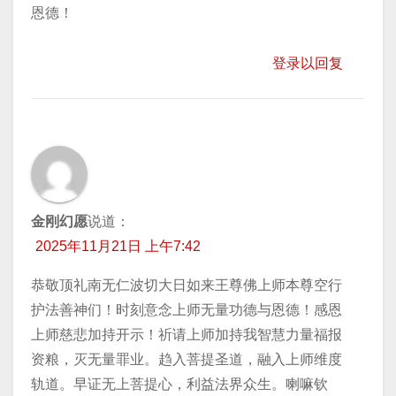
恩德！
登录以回复
金刚幻愿
说道：
2025年11月21日 上午7:42
恭敬顶礼南无仁波切大日如来王尊佛上师本尊空行
护法善神们！时刻意念上师无量功德与恩德！感恩
上师慈悲加持开示！祈请上师加持我智慧力量福报
资粮，灭无量罪业。趋入菩提圣道，融入上师维度
轨道。早证无上菩提心，利益法界众生。喇嘛钦