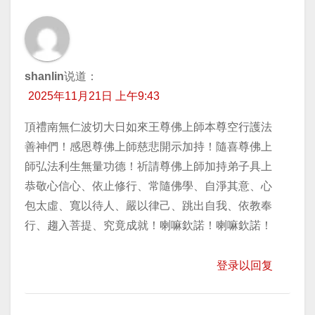
shanlin
说道：
2025年11月21日 上午9:43
頂禮南無仁波切大日如來王尊佛上師本尊空行護法
善神們！感恩尊佛上師慈悲開示加持！隨喜尊佛上
師弘法利生無量功德！祈請尊佛上師加持弟子具上
恭敬心信心、依止修行、常隨佛學、自淨其意、心
包太虛、寬以待人、嚴以律己、跳出自我、依教奉
行、趨入菩提、究竟成就！喇嘛欽諾！喇嘛欽諾！
登录以回复