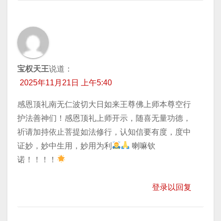
宝权天王
说道：
2025年11月21日 上午5:40
感恩顶礼南无仁波切大日如来王尊佛上师本尊空行
护法善神们！感恩顶礼上师开示，随喜无量功德，
祈请加持​依止菩提如法修行，认知信要有度，度中
证妙，妙中生用，妙用为利
喇嘛钦
诺！！！！
登录以回复