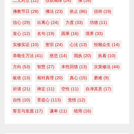
二元对立
(12)
仪轨戒律
(24)
佛
(16)
佛教节日
(28)
佛法
(23)
依止
(86)
信仰
(19)
信心
(29)
出离心
(24)
力度
(33)
功德
(11)
发心
(12)
名句
(19)
因果
(16)
境界
(33)
实修实证
(10)
密宗
(24)
心法
(13)
恒顺众生
(14)
恭敬生万法
(41)
慈悲
(14)
我执
(20)
执着
(10)
方向
(53)
智慧
(27)
本性回馈
(13)
次第修法
(44)
皈依
(13)
相对真理
(20)
真心
(15)
磨难
(9)
祈请
(21)
禅定
(11)
空性
(11)
自净其意
(17)
自性
(10)
菩提心
(113)
觉悟
(12)
誓言与发愿
(17)
谦卑
(11)
错用
(16)