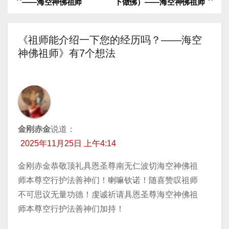
——海空神佛祖师
下做佛）——海空神佛祖师
章
导
《祖师能介绍一下您的经历吗？——海空
神佛祖师》有7个想法
航
金刚赤金
说道：
2025年11月25日 上午4:14
金刚赤金恭敬顶礼具恩圣尊南无仁波切海空神佛祖
师本尊空行护法善神们！喇嘛钦诺！随喜赞叹祖师
不可思议无量功德！虔诚祈请具恩圣尊海空神佛祖
师本尊空行护法善神们加持！