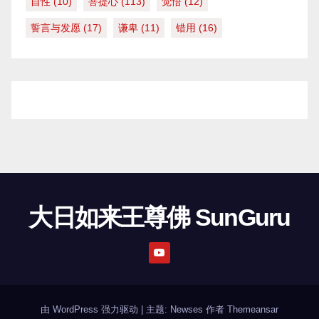
自性
(10)
菩提心
(113)
觉悟
(12)
誓言与发愿
(17)
谦卑
(11)
错用
(16)
大日如来王尊佛 SunGuru
由 WordPress 强力驱动
|
主题: Newses 作者
Themeansar