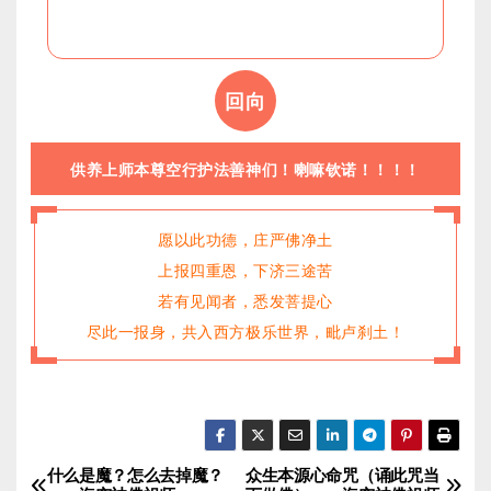
回向
供养上师本尊空行护法善神们！喇嘛钦诺！！！！
愿以此功德，庄严佛净土
上报四重恩，下济三途苦
若有见闻者，悉发菩提心
尽此一报身，共入西方极乐世界，毗卢刹土！
什么是魔？怎么去掉魔？
众生本源心命咒（诵此咒当
文