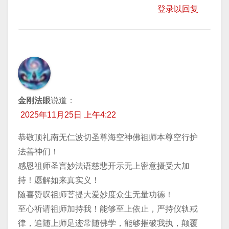
登录以回复
金刚法眼
说道：
2025年11月25日 上午4:22
恭敬顶礼南无仁波切圣尊海空神佛祖师本尊空行护
法善神们！
感恩祖师圣言妙法语慈悲开示无上密意摄受大加
持！愿解如来真实义！
随喜赞叹祖师菩提大爱妙度众生无量功德！
至心祈请祖师加持我！能够至上依止，严持仪轨戒
律，追随上师足迹常随佛学，能够摧破我执，颠覆