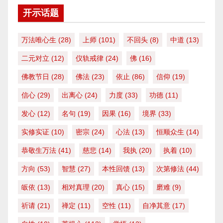
开示话题
万法唯心生
(28)
上师
(101)
不回头
(8)
中道
(13)
二元对立
(12)
仪轨戒律
(24)
佛
(16)
佛教节日
(28)
佛法
(23)
依止
(86)
信仰
(19)
信心
(29)
出离心
(24)
力度
(33)
功德
(11)
发心
(12)
名句
(19)
因果
(16)
境界
(33)
实修实证
(10)
密宗
(24)
心法
(13)
恒顺众生
(14)
恭敬生万法
(41)
慈悲
(14)
我执
(20)
执着
(10)
方向
(53)
智慧
(27)
本性回馈
(13)
次第修法
(44)
皈依
(13)
相对真理
(20)
真心
(15)
磨难
(9)
祈请
(21)
禅定
(11)
空性
(11)
自净其意
(17)