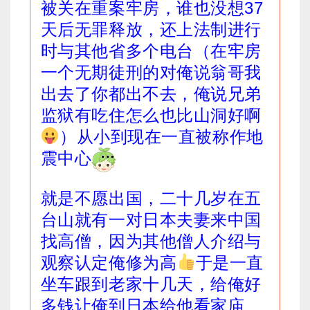
被关在重案牢房，谁也没想37
天后无罪释放，还上法制进行
时与其他省多个电台（在牢房
一个无期徒刑的对俺说翁哥我
出去了你都出不去，俺说兄弟
监狱有吃住怎么也比山洞好啊
）从小到现在一直被称作地
震中心
就是不愿出国，二十几岁在五
台山就有一对日本夫妻来中国
找高僧，因为其他僧人介绍与
观察认定俺修为高
于是一直
坐车跟到老家十几天，给俺好
多钱让俺到日本给他看家庙