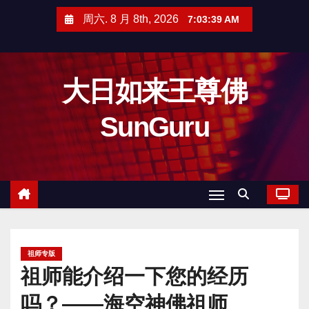
跳
周六. 8 月 8th, 2026
7:03:40 AM
至
内
容
大日如来王尊佛
SunGuru
祖师专版
祖师能介绍一下您的经历
吗？——海空神佛祖师