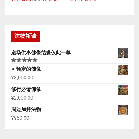
法物祈请
道场供奉佛像结缘仅此一尊
评分
5.00
可预定的佛像
&sol; 5
¥
3,000.00
修行必请佛像
¥
2,000.00
周边加持法物
¥
950.00