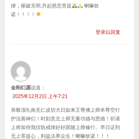
律，摧破无明,升起慈悲菩提
喇嘛钦
诺！！！！
登录以回复
金刚幻愿
说道：
2025年12月2日 上午7:21
恭敬顶礼南无仁波切大日如来王尊佛上师本尊空行
护法善神们！时刻意念上师无量功德与恩德！祈请
上师加持我仪轨戒律好好跟随上师修行。早日证到
无上菩提心，利益法界众生！喇嘛钦诺！！！