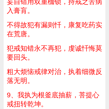
妄自错用双重枷锁，持戒之苦病
入膏肓。
不得故犯有漏则忏，康复吃药实
在荒唐。
犯戒知错永不再犯，虔诚忏悔莫
要回头。
粗大烦恼戒律对治，执着细微反
落无明。
9、我执为根釜底抽薪，菩提心
戒扭转乾坤。