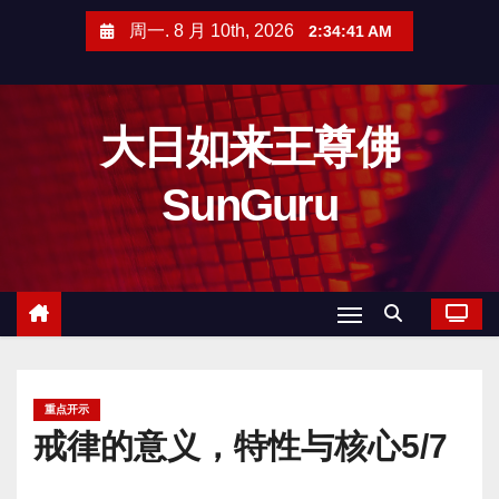
跳
周一. 8 月 10th, 2026
2:34:43 AM
至
内
容
大日如来王尊佛
SunGuru
重点开示
戒律的意义，特性与核心5/7