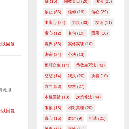
佛
(16)
佛教节日
(28)
佛法
(23)
量
依止
(86)
信仰
(19)
信心
(29)
。
出离心
(24)
力度
(33)
功德
(11)
发心
(12)
名句
(19)
因果
(16)
录以回复
境界
(33)
实修实证
(10)
密宗
(24)
心法
(13)
恒顺众生
(14)
恭敬生万法
(41)
慈悲
(14)
我执
(20)
执着
(10)
方向
(53)
智慧
(27)
持救度
本性回馈
(13)
次第修法
(44)
皈依
(13)
相对真理
(20)
录以回复
真心
(15)
磨难
(9)
祈请
(21)