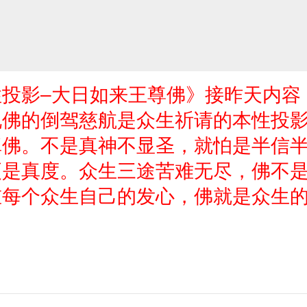
投影–大日如来王尊佛》接昨天内容
说佛的倒驾慈航是众生祈请的本性投
真佛。不是真神不显圣，就怕是半信
更是真度。众生三途苦难无尽，佛不
重每个众生自己的发心，佛就是众生