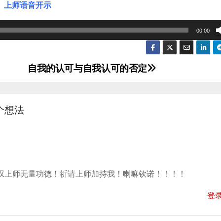
上师语音开示
00:00
自我的认可与自我认可的否定
个想法
叹上师无量功德！祈请上师加持我！喇嘛钦诺！！！！
登