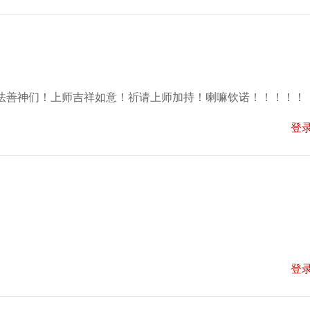
法善神们！上师吉祥如意！祈请上师加持！喇嘛钦诺！！！！！
登
登