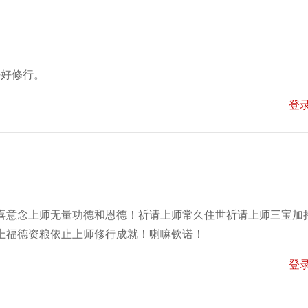
好好修行。
登
喜意念上师无量功德和恩德！祈请上师常久住世祈请上师三宝加
上福德资粮依止上师修行成就！喇嘛钦诺！
登