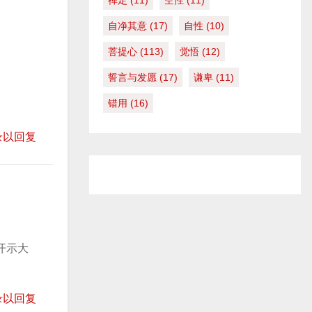
禅定
(11)
空性
(11)
自净其意
(17)
自性
(10)
菩提心
(113)
觉悟
(12)
誓言与发愿
(17)
谦卑
(11)
错用
(16)
录以回复
开示大
录以回复