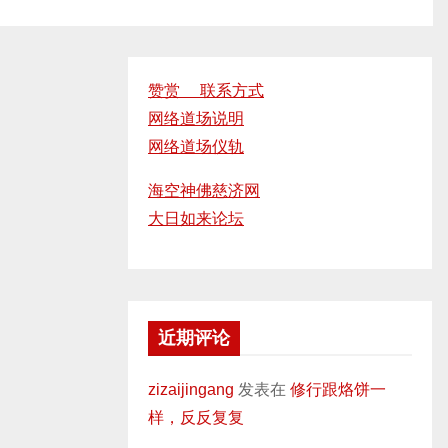
赞赏 联系方式
网络道场说明
网络道场仪轨
海空神佛慈济网
大日如来论坛
近期评论
zizaijingang
发表在
修行跟烙饼一
样，反反复复