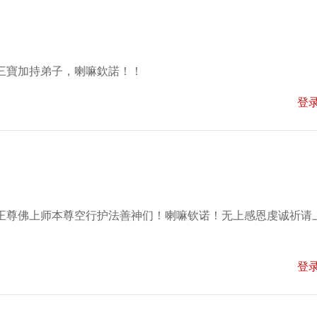
三寶加持弟子，喇嘛欽諾！！
登
王尊佛上师本尊空行护法善神们！喇嘛钦诺！无上感恩虔诚祈请
登