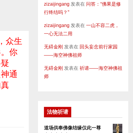
zizaijingang
发表在
问答：“佛果是修
行终结吗？”
zizaijingang
发表在
一山不容二虎，
一心无法二用
，众生
无碍金刚
发表在
回头妄念前行家园
影。你
——海空神佛祖师
半疑
无碍金刚
发表在
祈请——海空神佛祖
是神通
师
的真
法物祈请
道场供奉佛像结缘仅此一尊