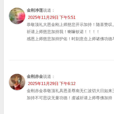
金刚净莲
说道：
2025年11月29日 下午5:51
恭敬顶礼大恩金刚上师慈悲开示加持！随喜赞叹
祈请上师慈悲加持我！喇嘛钦诺！！！！
感恩上师慈悲加持护佑！时刻意念上师诸佛功德
金刚赤金
说道：
2025年11月29日 下午6:12
金刚赤金恭敬顶礼具恩圣尊南无仁波切大日如来
加持不可思议无量功德！虔诚祈请上师尊佛加持