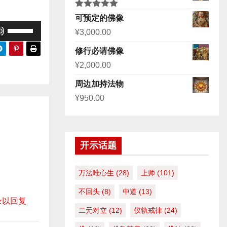
评分
5.00
可预定的佛像
&sol; 5
使
¥
3,000.00
用
修行必请佛像
上
¥
2,000.00
/
下
周边加持法物
箭
¥
950.00
头
键
来
开示话题
增
高
万法唯心生
(28)
上师
(101)
或
不回头
(8)
中道
(13)
降
录以回复
二元对立
(12)
仪轨戒律
(24)
低
音