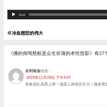
音
00:00
频
播
冷血慈悲的伟大
放
文
器
章
《佛的倒驾慈航是众生祈请的本性投影》有27
导
航
金刚瑜伽
说道：
2025年11月29日 下午4:47
恭敬顶礼具恩上师！感恩上师慈悲开示！随喜赞