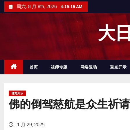
跳
周六. 8 月 8th, 2026
4:19:20 AM
至
内
大日
容
首页
祖师专版
网络道场
重点开示
随笔开示
佛的倒驾慈航是众生祈请
11 月 29, 2025