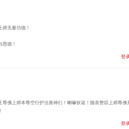
上师无量功德！
与恩德！
登
王尊佛上师本尊空行护法善神们！喇嘛钦诺！随喜赞叹上师尊佛
！
登