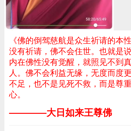
《佛的倒驾慈航是众生祈请的本性
没有祈请，佛不会住世。也就是
内在佛性没有觉醒，就照见不到
人。佛不会利益无缘，无度而度
不足，也不是见死不救，而是尊
心。
————大日如来王尊佛