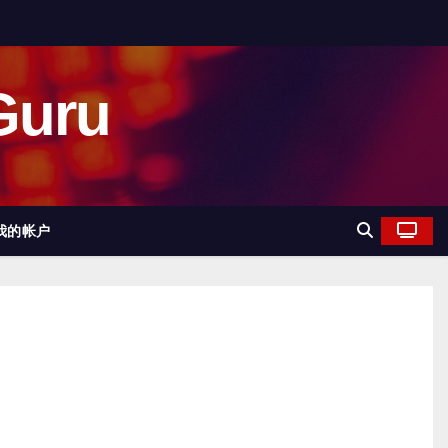
uru
我的帐户