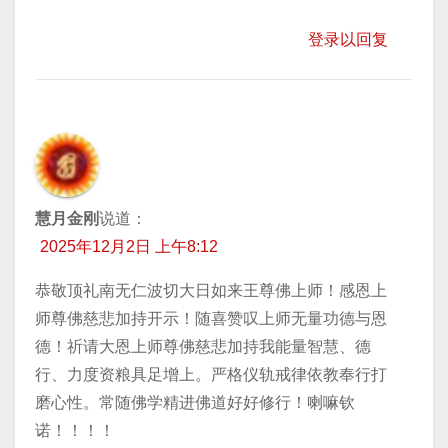
登录以回复
慧月金刚
说道：
2025年12月2日 上午8:12
恭敬顶礼南无仁波切大日如来王尊佛上师！感恩上
师尊佛慈悲加持开示！随喜赞叹上师无量功德与恩
德！祈请大恩上师尊佛慈悲加持我能量智慧、德
行、力度资粮具足增上。严格仪轨戒律依教奉行打
磨心性。常随佛学精进佛道好好修行！喇嘛钦
诺！！！！