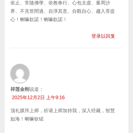
依止、常隨佛學、依教奉行、心包太虛、量周沙
界、不見世間過、自淨其意、自觀自心、趨入菩提
心！喇嘛欽諾！喇嘛欽諾！
登录以回复
祥莲金刚
说道：
2025年12月2日 上午9:16
顶礼膜拜上师，祈请上师加持我，深入经藏，智慧
如海！喇嘛钦锘