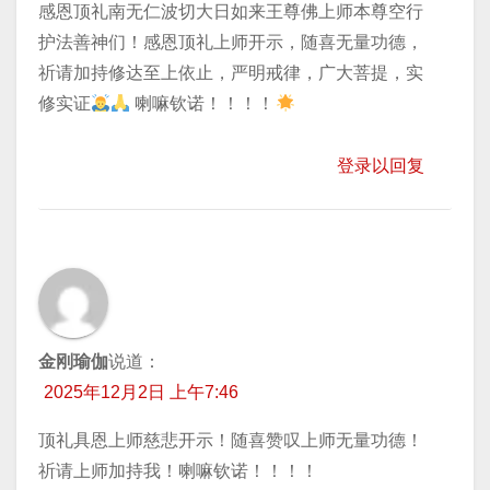
感恩顶礼南无仁波切大日如来王尊佛上师本尊空行
护法善神们！感恩顶礼上师开示，随喜无量功德，
祈请加持修达至上​依止，严明戒律，广大菩提，实
修实证
喇嘛钦诺！！！！
登录以回复
金刚瑜伽
说道：
2025年12月2日 上午7:46
顶礼具恩上师慈悲开示！随喜赞叹上师无量功德！
祈请上师加持我！喇嘛钦诺！！！！