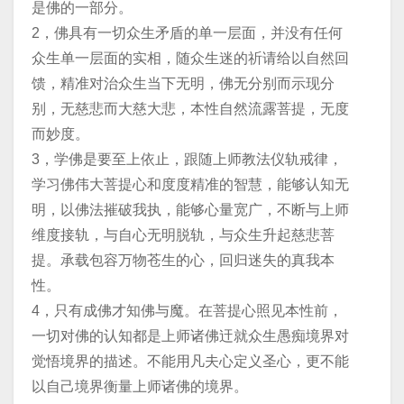
是佛的一部分。
2，佛具有一切众生矛盾的单一层面，并没有任何
众生单一层面的实相，随众生迷的祈请给以自然回
馈，精准对治众生当下无明，佛无分别而示现分
别，无慈悲而大慈大悲，本性自然流露菩提，无度
而妙度。
3，学佛是要至上依止，跟随上师教法仪轨戒律，
学习佛伟大菩提心和度度精准的智慧，能够认知无
明，以佛法摧破我执，能够心量宽广，不断与上师
维度接轨，与自心无明脱轨，与众生升起慈悲菩
提。承载包容万物苍生的心，回归迷失的真我本
性。
4，只有成佛才知佛与魔。在菩提心照见本性前，
一切对佛的认知都是上师诸佛迀就众生愚痴境界对
觉悟境界的描述。不能用凡夫心定义圣心，更不能
以自己境界衡量上师诸佛的境界。