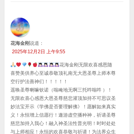
花海金刚
说道：
2025年12月2日 上午9:55
花海金刚无限欢喜感恩随
喜赞美供养心至诚恭敬顶礼南无大恩圣尊上师本尊
空行护法善神们！！！！！
遥唤圣尊喇嘛钦诺（嗡唵地无啊三托吽嗡吽 ）！
无限欢喜心感恩大恩圣尊慈悲灌顶加持不可思议圣
妙法宝开示《学佛是否要理解佛》！愿解如来真实
义！永恒增上信愿行！遨游虚空播种神，祈请圣尊
慈悲加持入我心！融入神圣法性普光明！时时处处
与上师相应！永恒的欢喜恭敬与祈请！为法界众生