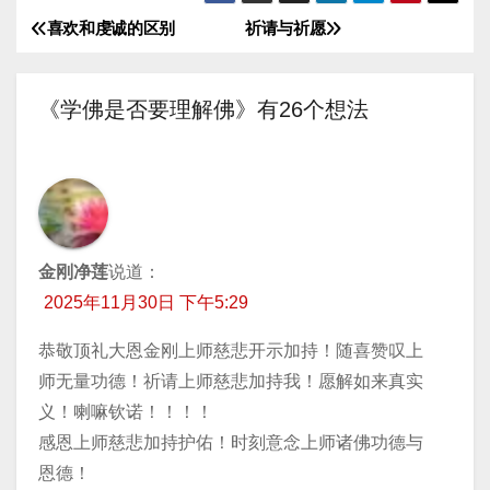
播
喜欢和虔诚的区别
祈请与祈愿
文
放
器
章
《学佛是否要理解佛》有26个想法
导
航
金刚净莲
说道：
2025年11月30日 下午5:29
恭敬顶礼大恩金刚上师慈悲开示加持！随喜赞叹上
师无量功德！祈请上师慈悲加持我！愿解如来真实
义！喇嘛钦诺！！！！
感恩上师慈悲加持护佑！时刻意念上师诸佛功德与
恩德！