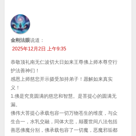
金刚法眼
说道：
2025年12月2日 上午9:35
恭敬顶礼南无仁波切大日如来王尊佛上师本尊空行
护法善神们！
感恩上师慈悲开示摄受加持弟子！愿解如来真实
义！
1.佛是究竟圆满的慈悲和智慧。是菩提心的圆满无
漏。
佛伟大菩提心承载包容一切万物苍生的维度，与众
生合一，水乳交融，同体大悲，颠覆世间八法包括
善恶佛魔分别，佛承载包容了一切魔，恶魔邪垢都