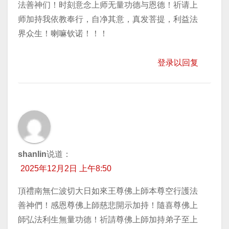
法善神们！时刻意念上师无量功德与恩德！祈请上
师加持我依教奉行，自净其意，真发菩提，利益法
界众生！喇嘛钦诺！！！
登录以回复
shanlin
说道：
2025年12月2日 上午8:50
頂禮南無仁波切大日如來王尊佛上師本尊空行護法
善神們！感恩尊佛上師慈悲開示加持！隨喜尊佛上
師弘法利生無量功德！祈請尊佛上師加持弟子至上