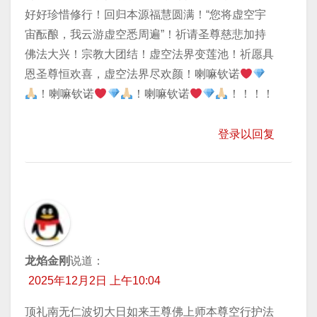
好好珍惜修行！回归本源福慧圆满！“您将虚空宇
宙酝酿，我云游虚空悉周遍”！祈请圣尊慈悲加持
佛法大兴！宗教大团结！虚空法界变莲池！祈愿具
恩圣尊恒欢喜，虚空法界尽欢颜！喇嘛钦诺
！喇嘛钦诺
！喇嘛钦诺
！！！！
登录以回复
龙焰金刚
说道：
2025年12月2日 上午10:04
顶礼南无仁波切大日如来王尊佛上师本尊空行护法