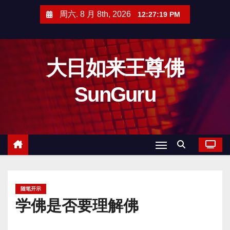
跳
周六. 8 月 8th, 2026
12:27:20 PM
至
内
容
大日如来王尊佛
SunGuru
随笔开示
学佛是否要理解佛